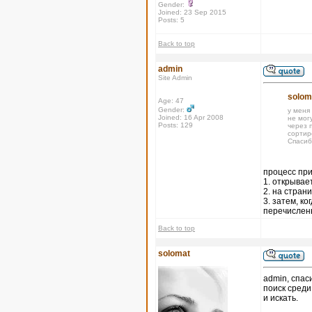
Gender:
Joined: 23 Sep 2015
Posts: 5
Back to top
admin
Site Admin
solom
Age: 47
Gender:
у меня
Joined: 16 Apr 2008
не могу
Posts: 129
через п
сортир
Спасиб
процесс при
1. открывае
2. на стран
3. затем, к
перечислены
Back to top
solomat
admin, спас
поиск среди
и искать.