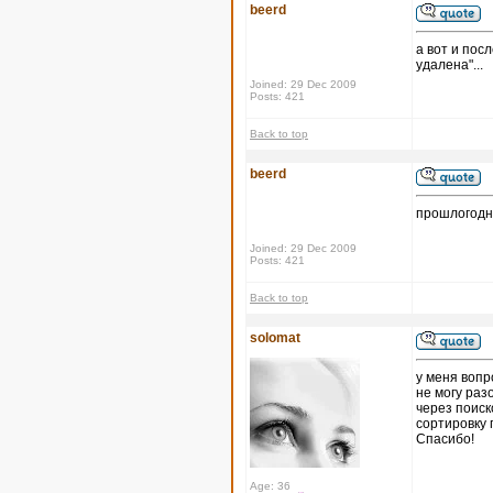
beerd
а вот и пос
удалена"...
Joined: 29 Dec 2009
Posts: 421
Back to top
beerd
прошлогодн
Joined: 29 Dec 2009
Posts: 421
Back to top
solomat
у меня вопр
не могу раз
через поиск
сортировку 
Спасибо!
Age: 36