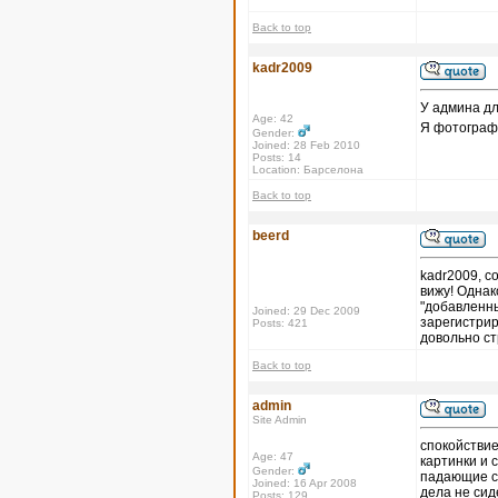
Back to top
kadr2009
У админа дл
Age: 42
Я фотографи
Gender:
Joined: 28 Feb 2010
Posts: 14
Location: Барселона
Back to top
beerd
kadr2009, с
вижу! Однак
"добавленны
Joined: 29 Dec 2009
зарегистрир
Posts: 421
довольно с
Back to top
admin
Site Admin
спокойствие,
Age: 47
картинки и с
Gender:
падающие се
Joined: 16 Apr 2008
дела не сид
Posts: 129