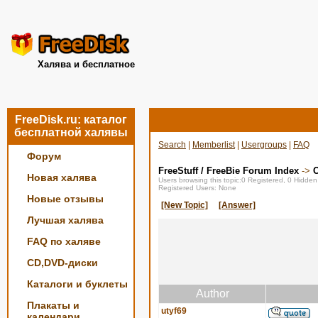
Халява и бесплатное
FreeDisk.ru: каталог
бесплатной халявы
Search
|
Memberlist
|
Usergroups
|
FAQ
Форум
FreeStuff / FreeBie Forum Index
->
О
Новая халява
Users browsing this topic:0 Registered, 0 Hidde
Registered Users: None
Новые отзывы
[New Topic]
[Answer]
Лучшая халява
FAQ по халяве
CD,DVD-диски
Каталоги и буклеты
Author
Плакаты и
utyf69
календари