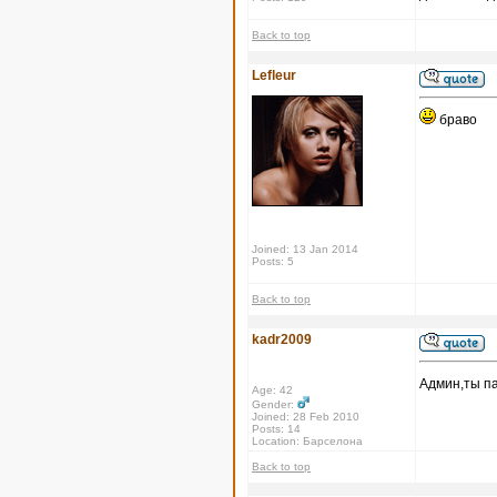
Back to top
Lefleur
браво
Joined: 13 Jan 2014
Posts: 5
Back to top
kadr2009
Админ,ты па
Age: 42
Gender:
Joined: 28 Feb 2010
Posts: 14
Location: Барселона
Back to top