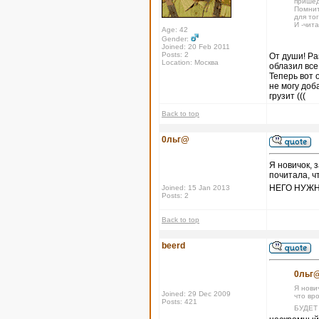
пришед
Помнит
для тог
И -чит
Age: 42
Gender:
Joined: 20 Feb 2011
Posts: 2
От души! Ра
Location: Москва
облазил все
Теперь вот 
не могу доб
грузит (((
Back to top
0льг@
Я новичок, 
почитала, ч
НЕГО НУЖН
Joined: 15 Jan 2013
Posts: 2
Back to top
beerd
0льг@
Я нови
Joined: 29 Dec 2009
что вр
Posts: 421
БУДЕТ