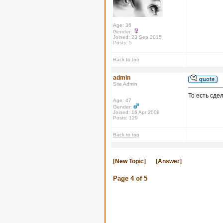
Age: 36
Gender:
Joined: 23 Sep 2015
Posts: 5
Back to top
admin
Site Admin
То есть сде
Age: 47
Gender:
Joined: 16 Apr 2008
Posts: 129
Back to top
[New Topic]
[Answer]
Page
4
of
5