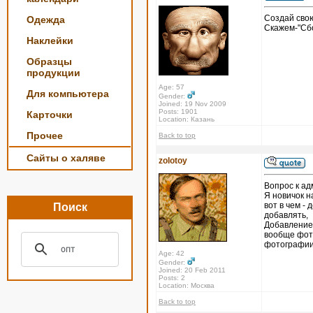
Создай свою
Одежда
Скажем-"Сбо
Наклейки
Образцы
продукции
Age: 57
Для компьютера
Gender:
Joined: 19 Nov 2009
Posts: 1901
Карточки
Location: Казань
Прочее
Back to top
Сайты о халяве
zolotoy
Вопрос к ад
Я новичок н
вот в чем - 
Поиск
добавлять,
Добавление 
вообще фото
фотографии 
Age: 42
Gender:
Joined: 20 Feb 2011
Posts: 2
Location: Москва
Back to top