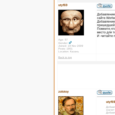
utyf69
Добавление 
сайте.Worlw
Добавление
пришедшей х
Помните,что
место для т
И -читайте 
Age: 57
Gender:
Joined: 19 Nov 2009
Posts: 1901
Location: Казань
Back to top
zolotoy
utyf69
Добавл
значит
Добавл