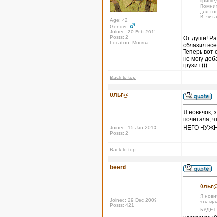
пришед
Помнит
для тог
И -чит
Age: 42
Gender:
Joined: 20 Feb 2011
Posts: 2
От души! Ра
Location: Москва
облазил все
Теперь вот 
не могу доб
грузит (((
Back to top
0льг@
Я новичок, 
почитала, ч
НЕГО НУЖН
Joined: 15 Jan 2013
Posts: 2
Back to top
beerd
0льг@
Я нови
Joined: 29 Dec 2009
что вр
Posts: 421
БУДЕТ