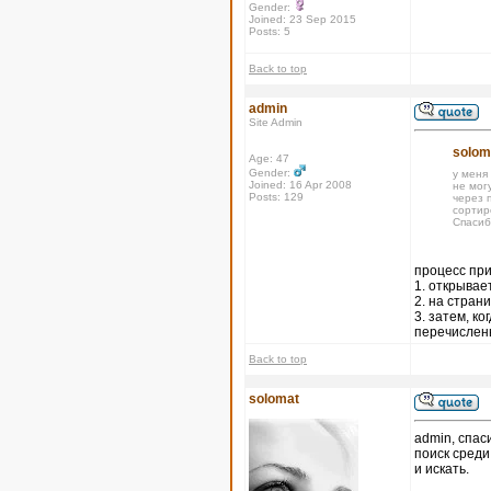
Gender:
Joined: 23 Sep 2015
Posts: 5
Back to top
admin
Site Admin
solom
Age: 47
Gender:
у меня
Joined: 16 Apr 2008
не могу
Posts: 129
через п
сортир
Спасиб
процесс при
1. открывае
2. на стран
3. затем, к
перечислены
Back to top
solomat
admin, спас
поиск среди
и искать.