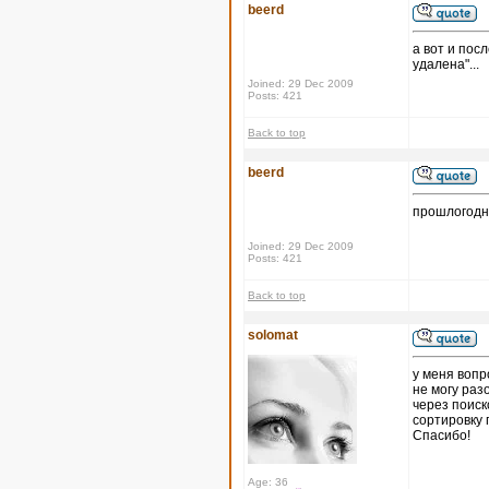
beerd
а вот и пос
удалена"...
Joined: 29 Dec 2009
Posts: 421
Back to top
beerd
прошлогодн
Joined: 29 Dec 2009
Posts: 421
Back to top
solomat
у меня вопр
не могу раз
через поиск
сортировку 
Спасибо!
Age: 36