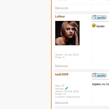
Back to top
Lefleur
браво
Joined: 13 Jan 2014
Posts: 5
Back to top
kadr2009
Админ,ты па
Age: 42
Gender:
Joined: 28 Feb 2010
Posts: 14
Location: Барселона
Back to top