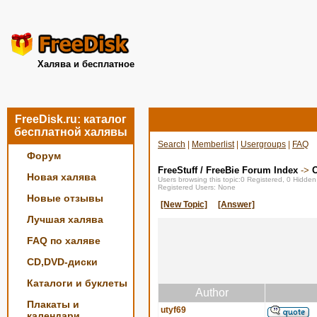
Халява и бесплатное
FreeDisk.ru: каталог
бесплатной халявы
Search
|
Memberlist
|
Usergroups
|
FAQ
Форум
FreeStuff / FreeBie Forum Index
->
О
Новая халява
Users browsing this topic:0 Registered, 0 Hidde
Registered Users: None
Новые отзывы
[New Topic]
[Answer]
Лучшая халява
FAQ по халяве
CD,DVD-диски
Каталоги и буклеты
Author
Плакаты и
utyf69
календари