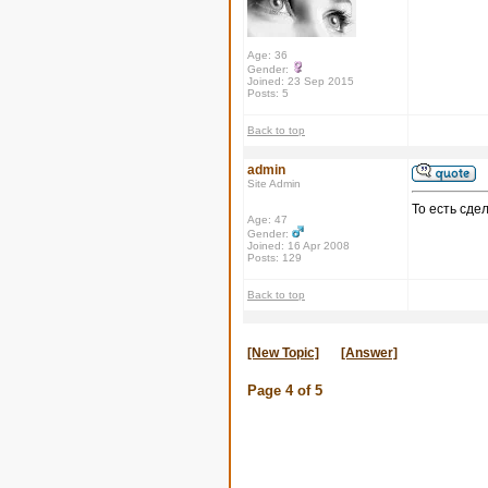
Age: 36
Gender:
Joined: 23 Sep 2015
Posts: 5
Back to top
admin
Site Admin
То есть сде
Age: 47
Gender:
Joined: 16 Apr 2008
Posts: 129
Back to top
[New Topic]
[Answer]
Page
4
of
5