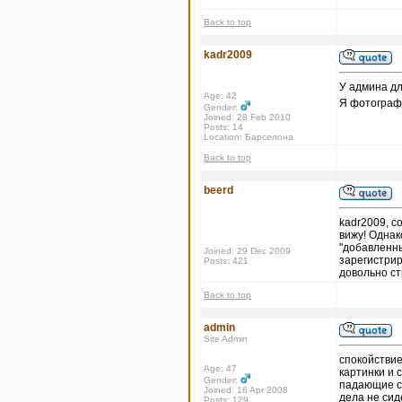
Back to top
kadr2009
У админа дл
Age: 42
Я фотографи
Gender:
Joined: 28 Feb 2010
Posts: 14
Location: Барселона
Back to top
beerd
kadr2009, с
вижу! Однак
"добавленны
Joined: 29 Dec 2009
зарегистрир
Posts: 421
довольно с
Back to top
admin
Site Admin
спокойствие,
Age: 47
картинки и с
Gender:
падающие се
Joined: 16 Apr 2008
дела не сид
Posts: 129