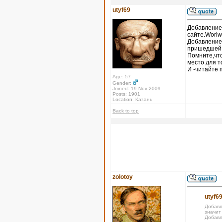
utyf69
Добавление 
сайте.Worlw
Добавление
пришедшей х
Помните,что
место для т
И -читайте 
Age: 57
Gender:
Joined: 19 Nov 2009
Posts: 1901
Location: Казань
Back to top
zolotoy
utyf69
Добавл
значит
Добавл