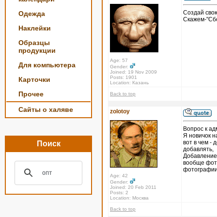
Создай свою
Одежда
Скажем-"Сбо
Наклейки
Образцы
продукции
Age: 57
Для компьютера
Gender:
Joined: 19 Nov 2009
Posts: 1901
Карточки
Location: Казань
Прочее
Back to top
Сайты о халяве
zolotoy
Вопрос к ад
Я новичок н
вот в чем - 
Поиск
добавлять,
Добавление 
вообще фото
фотографии 
Age: 42
Gender:
Joined: 20 Feb 2011
Posts: 2
Location: Москва
Back to top