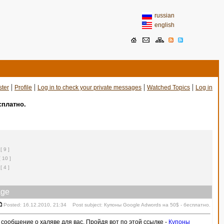
russian
english
|
|
|
|
ster
Profile
Log in to check your private messages
Watched Topics
Log in
сплатно.
[ 9 ]
[ 10 ]
[ 4 ]
ge
Posted: 16.12.2010, 21:34 Post subject: Купоны Google Adwords на 50$ - бесплатно.
 сообщение о халяве для вас. Пройдя вот по этой ссылке -
Купоны