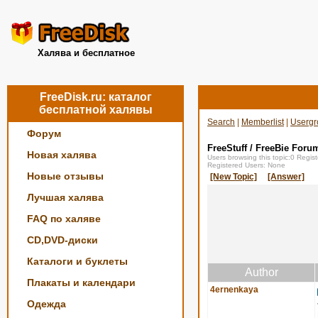
Халява и бесплатное
FreeDisk.ru: каталог
бесплатной халявы
Search
|
Memberlist
|
Usergr
Форум
FreeStuff / FreeBie Foru
Новая халява
Users browsing this topic:0 Regi
Registered Users: None
Новые отзывы
[New Topic]
[Answer]
Лучшая халява
FAQ по халяве
CD,DVD-диски
Каталоги и буклеты
Author
Плакаты и календари
4ernenkaya
Одежда