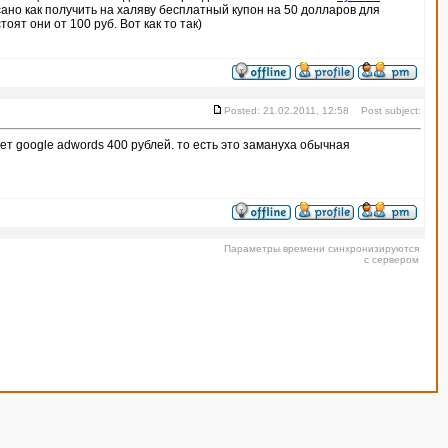
ано как получить на халяву бесплатный купон на 50 долларов для
оят они от 100 руб. Вот как то так)
Posted: 21.02.2011, 12:58 Post subject:
ет google adwords 400 рублей. то есть это замануха обычная
Параметры времени синхронизируются
с сервером