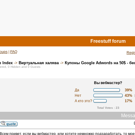
Freestuff forum
oups
|
FAQ
Regi
m Index
->
Виртуальная халява
->
Купоны Google Adwords на 50$ - бе
stered, 0 Hidden and 0 Guests
Вы вебмастер?
Да
39%
Нет
43%
А кто это?
17%
Total Votes : 23
Messa
Всем привет, если вы вебмастер, или хотите немножко подзаработать, то мое