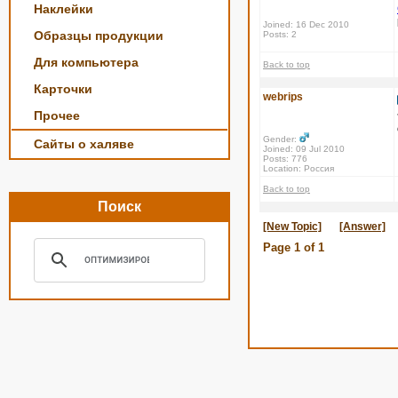
Наклейки
Joined: 16 Dec 2010
Образцы продукции
Posts: 2
Для компьютера
Back to top
Карточки
webrips
Прочее
Gender:
Сайты о халяве
Joined: 09 Jul 2010
Posts: 776
Location: Россия
Back to top
Поиск
[New Topic]
[Answer]
Page
1
of
1