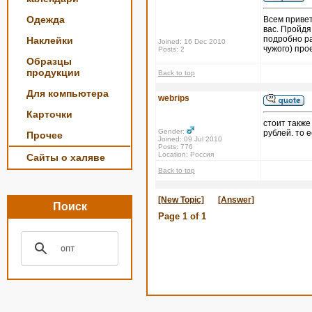
Одежда
Всем привет
вас. Пройдя
подробно ра
Наклейки
Joined: 16 Dec 2010
чужого) прое
Posts: 2
Образцы
продукции
Back to top
Для компьютера
webrips
Карточки
стоит также
Gender:
рублей. то 
Прочее
Joined: 09 Jul 2010
Posts: 776
Location: Россия
Сайты о халяве
Back to top
[New Topic]
[Answer]
Поиск
Page
1
of
1