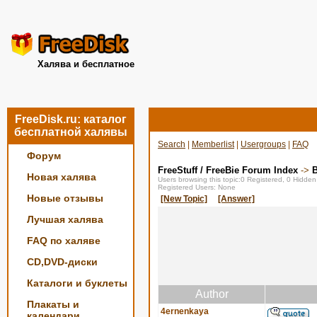
Халява и бесплатное
FreeDisk.ru: каталог
бесплатной халявы
Search
|
Memberlist
|
Usergroups
|
FAQ
Форум
FreeStuff / FreeBie Forum Index
->
Новая халява
Users browsing this topic:0 Registered, 0 Hidde
Registered Users: None
Новые отзывы
[New Topic]
[Answer]
Лучшая халява
FAQ по халяве
CD,DVD-диски
Каталоги и буклеты
Author
Плакаты и
4ernenkaya
календари