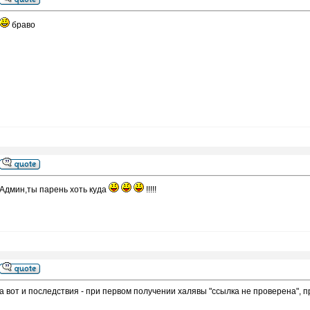
браво
Админ,ты парень хоть куда
!!!!!
а вот и последствия - при первом получении халявы "ссылка не проверена", пр