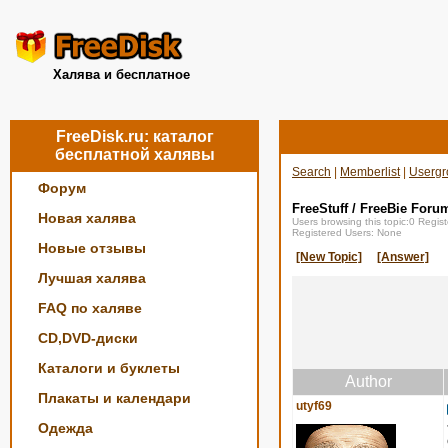
Халява и бесплатное
FreeDisk.ru: каталог
бесплатной халявы
Search
|
Memberlist
|
Usergr
Форум
FreeStuff / FreeBie Foru
Новая халява
Users browsing this topic:0 Regi
Registered Users: None
Новые отзывы
[New Topic]
[Answer]
Лучшая халява
FAQ по халяве
CD,DVD-диски
Каталоги и буклеты
Author
Плакаты и календари
utyf69
Одежда