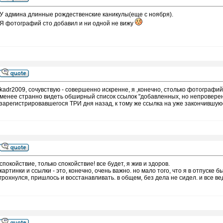
У админа длинные рождественские каникулы(еще с ноября).
Я фотографий сто добавил и ни одной не вижу
kadr2009, сочувствую - совершенно искренне, я ,конечно, столько фотографий
менее странно видеть обширный список ссылок "добавленных, но непроверенн
зарегистрировавшегося ТРИ дня назад, к тому же ссылка на уже закончившуюс
спокойствие, только спокойствие! все будет, я жив и здоров.
картинки и ссылки - это, конечно, очень важно. но мало того, что я в отпуск
грохнулся, пришлось и восстанавливать. в общем, без дела не сидел. и все ве