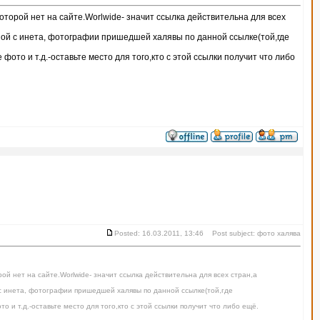
торой нет на сайте.Worlwide- значит ссылка действительна для всех
ой с инета, фотографии пришедшей халявы по данной ссылке(той,где
ото и т.д.-оставьте место для того,кто с этой ссылки получит что либо
Posted: 16.03.2011, 13:46 Post subject: фото халява
й нет на сайте.Worlwide- значит ссылка действительна для всех стран,а
 инета, фотографии пришедшей халявы по данной ссылке(той,где
 и т.д.-оставьте место для того,кто с этой ссылки получит что либо ещё.