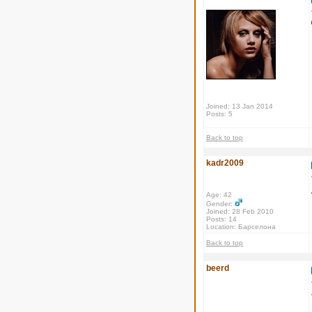
Joined: 13 Jan 2014
Posts: 5
Back to top
kadr2009
Age: 42
Gender:
Joined: 28 Feb 2010
Posts: 14
Location: Барселона
Back to top
beerd