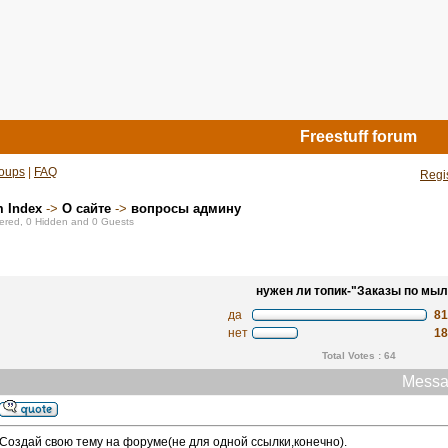
Freestuff forum
oups
|
FAQ
Regi
m Index
->
О сайте
->
вопросы админу
stered, 0 Hidden and 0 Guests
нужен ли топик-"Заказы по мыл
да
8
нет
1
Total Votes : 64
Messa
Создай свою тему на форуме(не для одной ссылки,конечно).