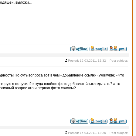
ходящей, выложи...
Posted: 16.03.2011, 12:32 Post subject:
рность! Но суть вопроса вот в чем - добавление ссылки (Worlwide) - что
оторую я получил? и куда вообще фото добавлять\выкладывать? а то
логичный вопрос что и первая фото халявы?
Posted: 16.03.2011, 13:26 Post subject: