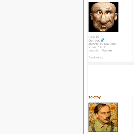
Age: 57
Gender:
Joined: 19 Nov 2009
Posts: 1901
Location: Казань
Back to top
zolotoy