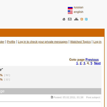
russian
english
|
|
|
|
ster
Profile
Log in to check your private messages
Watched Topics
Log in
Goto page
Previous
1
,
2
,
3
,
4
,
5
Next
у"
1%
[ 52 ]
8%
[ 12 ]
ge
Posted: 05.02.2011, 01:38 Post subject: