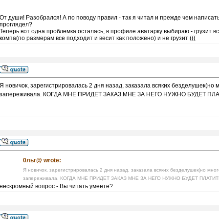
От души! Разобрался! А по поводу правил - так я читал и прежде чем написат
проглядел?
Теперь вот одна проблемка осталась, в профиле аватарку выбираю - грузит вс
компа(по размерам все подходит и весит как положено) и не грузит (((
Я новичок, зарегистрировалась 2 дня назад, заказала всяких безделушек(но мн
запереживала. КОГДА МНЕ ПРИДЕТ ЗАКАЗ МНЕ ЗА НЕГО НУЖНО БУДЕТ П
0льг@ wrote:
Я новичок, зарегистрировалась 2 дня назад, заказала всяких безделушек(но много
запереживала. КОГДА МНЕ ПРИДЕТ ЗАКАЗ МНЕ ЗА НЕГО НУЖНО БУДЕТ ПЛАТ
нескромный вопрос - Вы читать умеете?