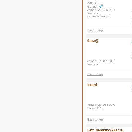
Age: 42
Gender:
Joined: 20 Feb 2011
Posts: 2
Location: Москва
Back to top
0льг@
Joined: 15 Jan 2013
Posts: 2
Back to top
beerd
Joined: 29 Dec 2009
Posts: 421
Back to top
Lett_bambino@list.ru