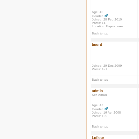
Age: 42
Gender:
Joined: 28 Feb 2010
Posts: 14
Location: Барселона
Back to top
beerd
Joined: 29 Dec 2009
Posts: 421
Back to top
admin
Site Admin
Age: 47
Gender:
Joined: 16 Apr 2008
Posts: 129
Back to top
Lefleur