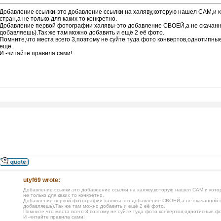
Добавление ссылки-это добавление ссылки на халяву,которую нашел САМ,и ко
стран,а не только для каких то конкретно.
Добавление первой фотографии халявы-это добавление СВОЕЙ,а не скачанн
добавляешь).Так же там можно добавить и ещё 2 её фото.
Помните,что места всего 3,поэтому не суйте туда фото конвертов,однотипные ф
ещё.
И -читайте правила сами!
utyf69 wrote:
Добавление ссылки-это добавление ссылки на халяву,которую нашел САМ,и которо
не только для каких то конкретно.
Добавление первой фотографии халявы-это добавление СВОЕЙ,а не скачанной с
добавляешь).Так же там можно добавить и ещё 2 её фото.
Помните,что места всего 3,поэтому не суйте туда фото конвертов,однотипные фото
И -читайте правила сами!