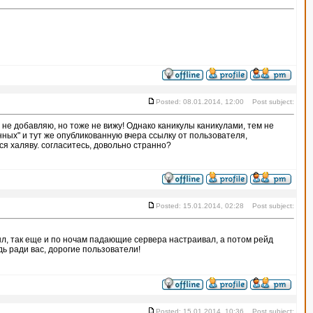
Posted: 08.01.2014, 12:00 Post subject:
 не добавляю, но тоже не вижу! Однако каникулы каникулами, тем не
ых" и тут же опубликованную вчера ссылку от пользователя,
я халяву. согласитесь, довольно странно?
Posted: 15.01.2014, 02:28 Post subject:
е был, так еще и по ночам падающие сервера настраивал, а потом рейд
дь ради вас, дорогие пользователи!
Posted: 15.01.2014, 10:36 Post subject: