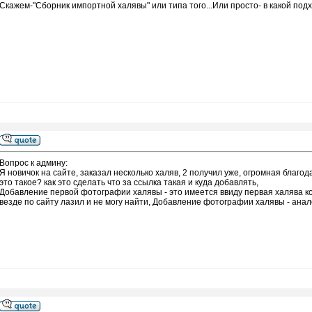
Скажем-"Сборник импортной халявы" или типа того...Или просто- в какой под
Вопрос к админу:
Я новичок на сайте, заказал несколько халяв, 2 получил уже, огромная благода
это такое? как это сделать что за ссылка такая и куда добавлять,
Добавление первой фотографии халявы - это имеется ввиду первая халява к
везде по сайту лазил и не могу найти, Добавление фотографии халявы - ана