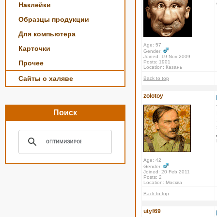
Наклейки
Образцы продукции
Для компьютера
Age: 57
Карточки
Gender:
Joined: 19 Nov 2009
Прочее
Posts: 1901
Location: Казань
Сайты о халяве
Back to top
zolotoy
Поиск
Age: 42
Gender:
Joined: 20 Feb 2011
Posts: 2
Location: Москва
Back to top
utyf69