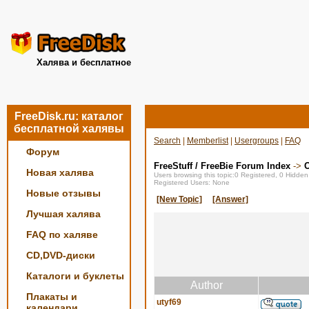
Халява и бесплатное
FreeDisk.ru: каталог
бесплатной халявы
Search
|
Memberlist
|
Usergroups
|
FAQ
Форум
FreeStuff / FreeBie Forum Index
->
О
Новая халява
Users browsing this topic:0 Registered, 0 Hidde
Registered Users: None
Новые отзывы
[New Topic]
[Answer]
Лучшая халява
FAQ по халяве
CD,DVD-диски
Каталоги и буклеты
Author
Плакаты и
utyf69
календари