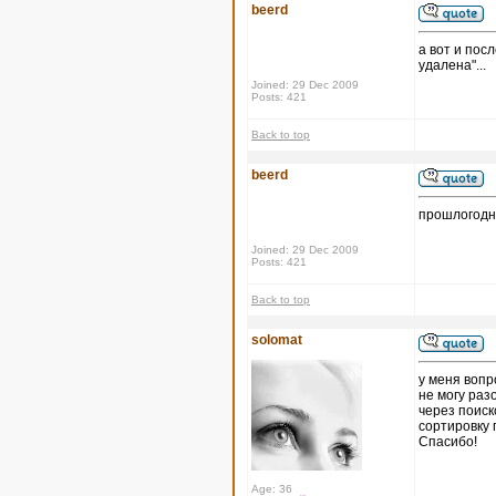
beerd
а вот и пос
удалена"...
Joined: 29 Dec 2009
Posts: 421
Back to top
beerd
прошлогодн
Joined: 29 Dec 2009
Posts: 421
Back to top
solomat
у меня вопр
не могу раз
через поиск
сортировку 
Спасибо!
Age: 36