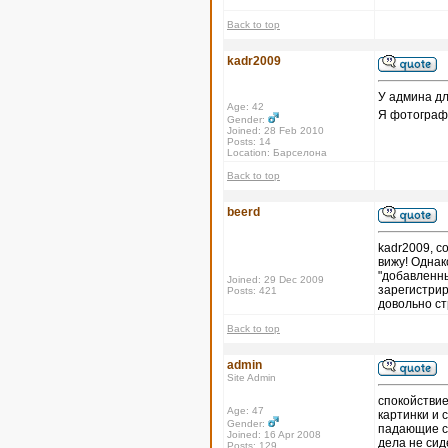
Back to top
kadr2009
У админа дл
Age: 42
Я фотографи
Gender:
Joined: 28 Feb 2010
Posts: 14
Location: Барселона
Back to top
beerd
kadr2009, с
вижу! Однак
"добавленны
Joined: 29 Dec 2009
зарегистрир
Posts: 421
довольно с
Back to top
admin
Site Admin
спокойствие,
Age: 47
картинки и с
Gender:
падающие се
Joined: 16 Apr 2008
дела не сид
Posts: 129