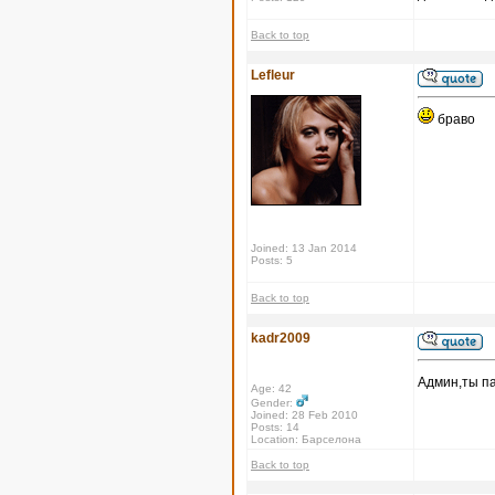
Back to top
Lefleur
браво
Joined: 13 Jan 2014
Posts: 5
Back to top
kadr2009
Админ,ты па
Age: 42
Gender:
Joined: 28 Feb 2010
Posts: 14
Location: Барселона
Back to top