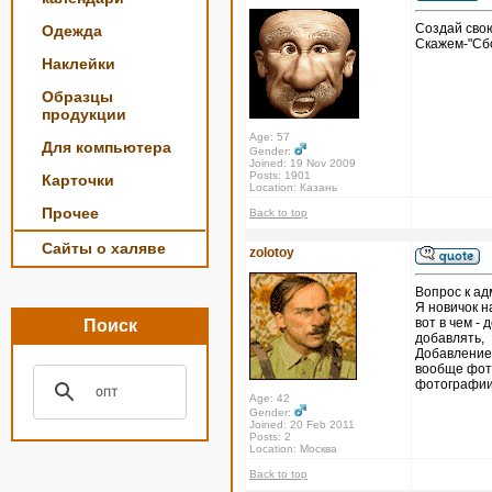
Создай свою
Одежда
Скажем-"Сбо
Наклейки
Образцы
продукции
Age: 57
Для компьютера
Gender:
Joined: 19 Nov 2009
Posts: 1901
Карточки
Location: Казань
Прочее
Back to top
Сайты о халяве
zolotoy
Вопрос к ад
Я новичок н
вот в чем - 
Поиск
добавлять,
Добавление 
вообще фото
фотографии 
Age: 42
Gender:
Joined: 20 Feb 2011
Posts: 2
Location: Москва
Back to top