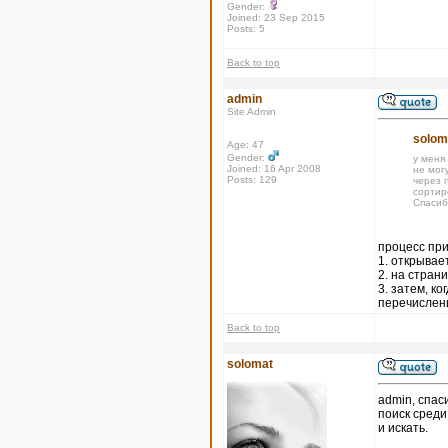
Gender:
Joined: 23 Sep 2015
Posts: 5
Back to top
admin
Site Admin
solom
Age: 47
Gender:
у меня
Joined: 16 Apr 2008
не могу
Posts: 129
через п
сортир
Спасиб
процесс при
1. открывае
2. на стран
3. затем, к
перечислены
Back to top
solomat
admin, спас
поиск среди
и искать.