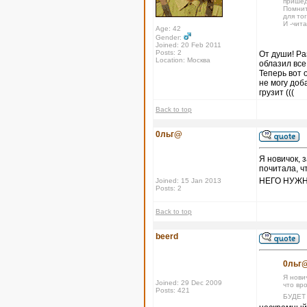
пришед
Помнит
для тог
И -чит
Age: 42
Gender:
Joined: 20 Feb 2011
Posts: 2
От души! Ра
Location: Москва
облазил все
Теперь вот 
не могу доб
грузит (((
Back to top
0льг@
Я новичок, 
почитала, ч
НЕГО НУЖН
Joined: 15 Jan 2013
Posts: 2
Back to top
beerd
0льг@
Я нови
Joined: 29 Dec 2009
что вр
Posts: 421
БУДЕТ