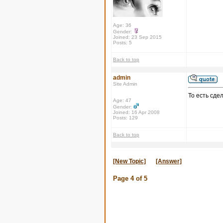
Age: 36
Gender:
Joined: 23 Sep 2015
Posts: 5
Back to top
admin
Site Admin
То есть сде
Age: 47
Gender:
Joined: 16 Apr 2008
Posts: 129
Back to top
[New Topic]
[Answer]
Page
4
of
5