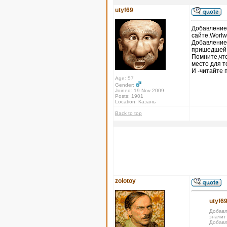
utyf69
Добавление 
сайте.Worlw
Добавление
пришедшей х
Помните,что
место для т
И -читайте 
Age: 57
Gender:
Joined: 19 Nov 2009
Posts: 1901
Location: Казань
Back to top
zolotoy
utyf69
Добавл
значит
Добавл