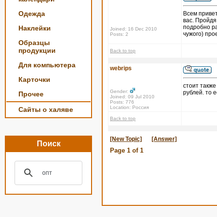
Одежда
Всем привет
вас. Пройдя
подробно ра
Наклейки
Joined: 16 Dec 2010
чужого) прое
Posts: 2
Образцы
продукции
Back to top
Для компьютера
webrips
Карточки
стоит также
Gender:
рублей. то 
Прочее
Joined: 09 Jul 2010
Posts: 776
Location: Россия
Сайты о халяве
Back to top
[New Topic]
[Answer]
Поиск
Page
1
of
1