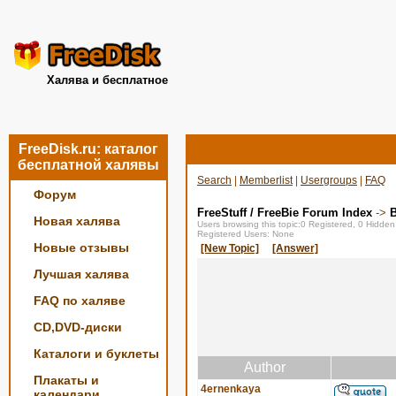
Халява и бесплатное
FreeDisk.ru: каталог
бесплатной халявы
Search
|
Memberlist
|
Usergroups
|
FAQ
Форум
FreeStuff / FreeBie Forum Index
->
Новая халява
Users browsing this topic:0 Registered, 0 Hidde
Registered Users: None
Новые отзывы
[New Topic]
[Answer]
Лучшая халява
FAQ по халяве
CD,DVD-диски
Каталоги и буклеты
Author
Плакаты и
4ernenkaya
календари