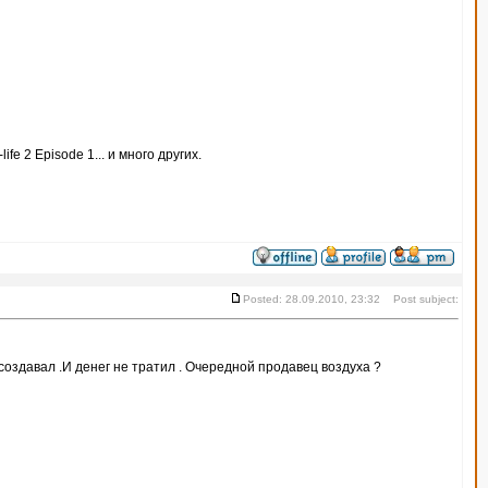
-life 2 Episode 1... и много других.
Posted: 28.09.2010, 23:32 Post subject:
е создавал .И денег не тратил . Очередной продавец воздуха ?