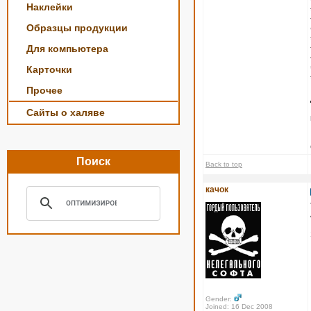
Наклейки
Образцы продукции
Для компьютера
Карточки
Прочее
Сайты о халяве
Поиск
Back to top
качок
Gender:
Joined: 16 Dec 2008