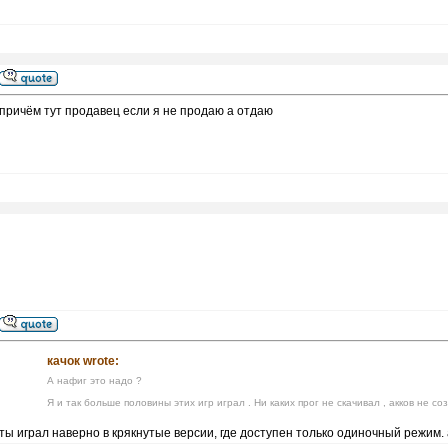
причём тут продавец если я не продаю а отдаю
качок wrote:
А нафиг это надо ?
Я и так больше половины этих игр играл . Ни каких прог не скачивал , акков не с
ты играл наверно в крякнутые версии, где доступен только одиночный режим. а