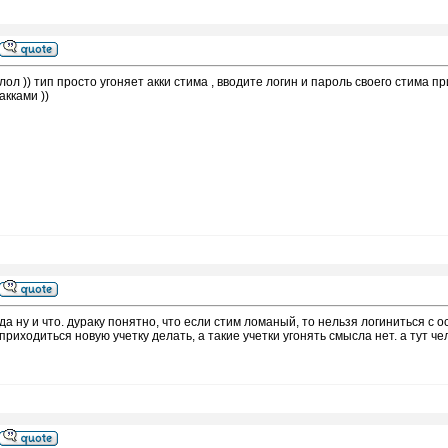
лол )) тип просто угоняет акки стима , вводите логин и пароль своего стима п
акками ))
да ну и что. дураку понятно, что если стим ломаный, то нельзя логиниться с 
приходиться новую учетку делать, а такие учетки угонять смысла нет. а тут ч