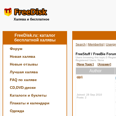
Халява и бесплатное
FreeDisk.ru: каталог
бесплатной халявы
Search
|
Memberlist
|
Usergr
Форум
FreeStuff / FreeBie Foru
Новая халява
Users browsing this topic:0 Regi
Registered Users: None
Новые отзывы
[New Topic]
[Answer]
Author
Лучшая халява
qip1
FAQ по халяве
CD,DVD-диски
Каталоги и буклеты
Joined: 28 Sep 2010
Posts: 2
Плакаты и календари
Одежда