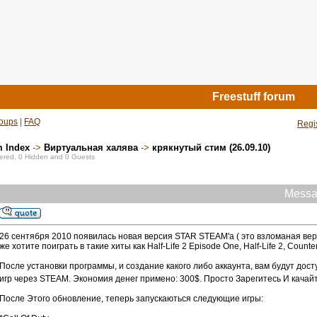
Freestuff forum
oups
|
FAQ
Regi
m Index
->
Виртуальная халява
->
крякнутый стим (26.09.10)
stered, 0 Hidden and 0 Guests
Messa
26 сентября 2010 появилась новая версия STAR STEAM'a ( это взломаная верс
же хотите поиграть в такие хиты как Half-Life 2 Episode One, Half-Life 2, Coun
После установки программы, и создание какого либо аккаунта, вам будут дос
игр через STEAM. Экономия денег примено: 300$. Просто Зарегитесь И качай
После Этого обновление, теперь запускаються следующие игры: