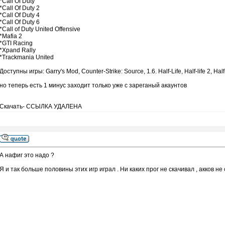
*Call Of Duty
*Call Of Duty 2
*Call Of Duty 4
*Call Of Duty 6
*Call of Duty United Offensive
*Mafia 2
*GTI Racing
*Xpand Rally
*Trackmania United
Доступны игры: Garry's Mod, Counter-Strike: Source, 1.6. Half-Life, Half-life 2, Half
но теперь есть 1 минус заходит только уже с зареганый акаунтов
Скачать- ССЫЛКА УДАЛЕНА
А нафиг это надо ?
Я и так больше половины этих игр играл . Ни каких прог не скачивал , акков н