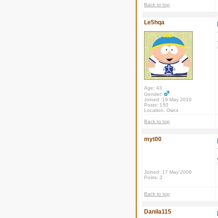
Back to top
Le5hqa
Age: 43
Gender:
Joined: 19 May 2010
Posts: 150
Location: Омск
Back to top
myt00
Joined: 17 May 2009
Posts: 2
Back to top
Danila115