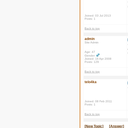
Joined: 03 Jul 2013
Posts: 1
Back to top
admin
Site Admin
Age: 47
Gender:
Joined: 16 Apr 2008
Posts: 129
Back to top
telo4ka
Joined: 08 Feb 2011
Posts: 1
Back to top
[New Topic]
[Answer]