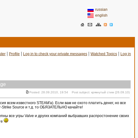
russian
english
|
|
|
|
ster
Profile
Log in to check your private messages
Watched Topics
Log in
ge
Posted: 28.09.2010, 19:54 Post subject: крякнутый стим (26.09.10)
ия всем известного STEAM'a). Если вам не охото платить денег, но все
ter-Strike Source и т.д. то ОБЯЗАТЕЛЬНО качайте!
тупны все угры Valve и других компаний выбравших распростонение своих
те