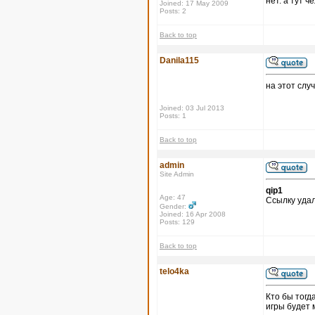
нет. а тут 
Joined: 17 May 2009
Posts: 2
Back to top
Danila115
на этот слу
Joined: 03 Jul 2013
Posts: 1
Back to top
admin
Site Admin
qip1
Age: 47
Ссылку удал
Gender:
Joined: 16 Apr 2008
Posts: 129
Back to top
telo4ka
Кто бы тогд
игры будет 