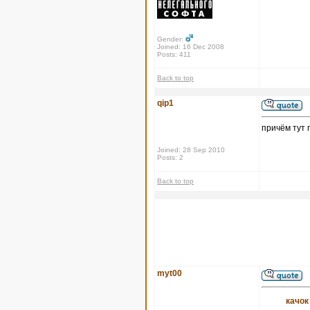
Gender:
Joined: 16 Dec 2008
Posts: 411
Back to top
qip1
причём тут 
Joined: 28 Sep 2010
Posts: 2
Back to top
myt00
качок