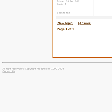
Joined: 08 Feb 2011
Posts: 1
Back to top
[New Topic]
[Answer]
Page
1
of
1
All right reserved © Copyright FreeDisk.ru, 1999-2026
Contact Us