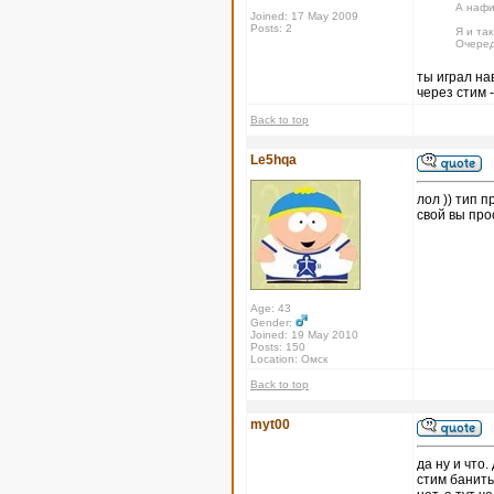
А нафи
Joined: 17 May 2009
Posts: 2
Я и так
Очеред
ты играл на
через стим -
Back to top
Le5hqa
лол )) тип п
свой вы про
Age: 43
Gender:
Joined: 19 May 2010
Posts: 150
Location: Омск
Back to top
myt00
да ну и что
стим банить