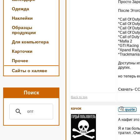
Просто Зар
Одежда
После Этого
Наклейки
*Call Of Duty
*Call Of Duty
Образцы
*Call Of Duty
продукции
*Call Of Duty
*Call of Duty
*Mafia 2
Для компьютера
*GTI Racing
*Xpand Rall
Карточки
*Trackmania
Прочее
Доступны игры
других.
Сайты о халяве
но теперь е
Скачать- 
Поиск
Back to top
качок
А нафиг это
Я и так боль
тратил . Оч