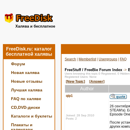
Халява и бесплатное
FreeDisk.ru: каталог
бесплатной халявы
Search
|
Memberlist
|
Usergroups
|
FAQ
Форум
FreeStuff / FreeBie Forum Index
->
Новая халява
Users browsing this topic:0 Registered, 0 Hidde
Registered Users: None
Новые отзывы
[New Topic]
[Answer]
Author
Лучшая халява
qip1
FAQ по халяве
26 сентября
CD,DVD-диски
STEAM'a). Ес
Episode One,
Каталоги и буклеты
Joined: 28 Sep 2010
Posts: 2
После устан
Плакаты и
других комп
календари