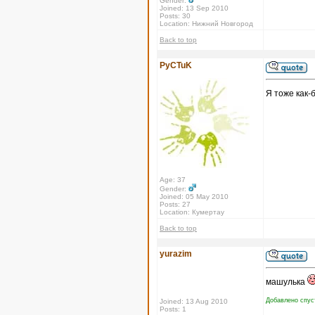
Gender:
Joined: 13 Sep 2010
Posts: 30
Location: Нижний Новгород
Back to top
PyCTuK
Я тоже как-
Age: 37
Gender:
Joined: 05 May 2010
Posts: 27
Location: Кумертау
Back to top
yurazim
машулька
Добавлено спуст
Joined: 13 Aug 2010
Posts: 1