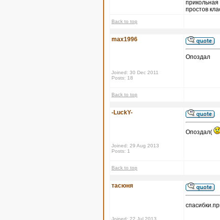
прикольная 
простов кла
Back to top
max1996
Опоздал
Joined: 30 Dec 2011
Posts: 18
Back to top
-LuckY-
Опоздал(
Joined: 29 Aug 2013
Posts: 1
Back to top
тасюня
спасибки.п
Joined: 22 Jul 2013