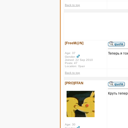
Back to top
[FreeM@N]
Age: 37
Теперь я то
Gender:
Joined: 22 Sep 2010
Posts: 47
Location: Урал
Back to top
[PRO]FFAN
Круть тепер
Age: 30