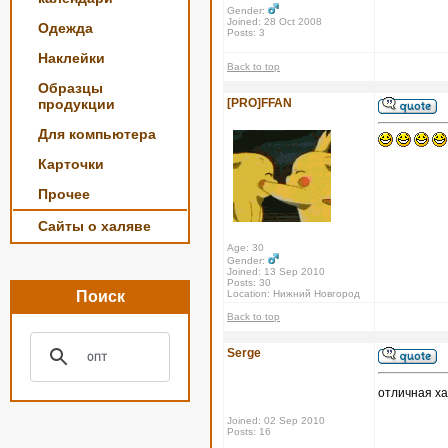
Gender:
Joined: 28 Oct 2008
Одежда
Posts: 3
Наклейки
Back to top
Образцы
продукции
[PRO]FFAN
Для компьютера
Карточки
Прочее
Сайты о халяве
Age: 30
Gender:
Joined: 13 Sep 2010
Posts: 30
Поиск
Location: Нижний Новгород
Back to top
Serge
отличная х
Joined: 02 Sep 2010
Posts: 16