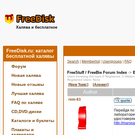
Халява и бесплатное
FreeDisk.ru: каталог
бесплатной халявы
Search
|
Memberlist
|
Usergroups
|
FAQ
Форум
FreeStuff / FreeBie Forum Index
->
Новая халява
Users browsing this topic:0 Registered, 0 Hidde
Registered Users: None
Новые отзывы
[New Topic]
[Answer]
Author
Лучшая халява
rem-83
FAQ по халяве
Перейдя по 
CD,DVD-диски
лабораторие
удостоверя
Каталоги и буклеты
http://marsp
Плакаты и
календари