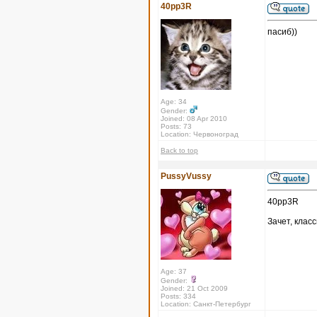
40pp3R
пасиб))
Age: 34
Gender:
Joined: 08 Apr 2010
Posts: 73
Location: Червоноград
Back to top
PussyVussy
40pp3R
Зачет, класс
Age: 37
Gender:
Joined: 21 Oct 2009
Posts: 334
Location: Санкт-Петербург