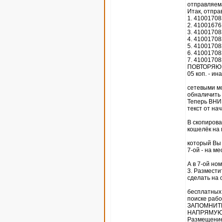
отправляема
Итак, отпра
1. 4100170
2. 4100167
3. 4100170
4. 4100170
5. 4100170
6. 4100170
7. 4100170
ПОВТОРЯЮ, 
05 коп. - ина
сетевыми мо
обналичить 
Теперь ВНИМ
текст от на
В скопиров
кошелёк на 
который Вы с
7-ой - на ме
А в 7-ой н
3. Размести
сделать на 
бесплатных 
поиске рабо
ЗАПОМНИТЕ,
НАПРЯМУЮ 
Размещение