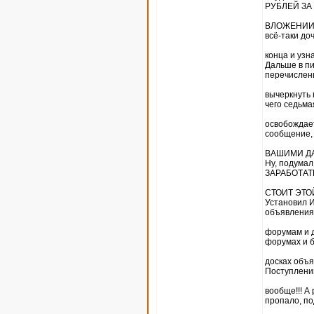
РУБЛЕЙ ЗА
ВЛОЖЕНИИ В
всё-таки до
конца и узн
Дальше в пи
перечислен
вычеркнуть 
чего седьма
освобождает
сообщение, 
ВАШИМИ ДАН
Ну, подума
ЗАРАБОТАТЬ
СТОИТ ЭТО
Установил И
объявления
форумам и д
форумах и 
досках объя
Поступлений
вообще!!! А
пропало, по