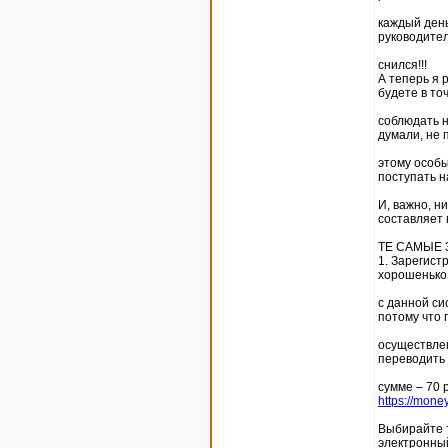
каждый день
руководител
снился!!!
А теперь я 
будете в то
соблюдать н
думали, не 
этому особы
поступать н
И, важно, н
составляет 
ТЕ САМЫЕ 
1. Зарегист
хорошенько
с данной си
потому что 
осуществлен
переводить п
сумме – 70 
https://mone
Выбирайте т
электронны