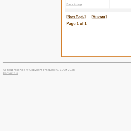
Back to top
[New Topic]
[Answer]
Page
1
of
1
All right reserved © Copyright FreeDisk.ru, 1999-2026
Contact Us