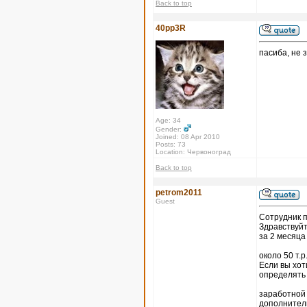
Back to top
40pp3R
пасиба, не 
Age: 34
Gender:
Joined: 08 Apr 2010
Posts: 73
Location: Червоноград
Back to top
petrom2011
Guest
Coтрудник п
Здравствуйт
за 2 месяц
около 50 т.
Если вы хот
определять
заработной 
дополнитель