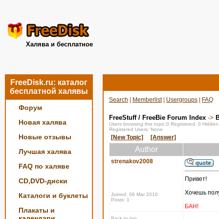
Халява и бесплатное
FreeDisk.ru: каталог
бесплатной халявы
Search
|
Memberlist
|
Usergroups
|
FAQ
Форум
FreeStuff / FreeBie Forum Index
->
Новая халява
Users browsing this topic:0 Registered, 0 Hidde
Registered Users: None
Новые отзывы
[New Topic]
[Answer]
Author
Лучшая халява
strenakov2008
FAQ по халяве
Привет!
CD,DVD-диски
Хочешь полу
Каталоги и буклеты
Joined: 06 Mar 2010
Posts: 1
БАН!
Плакаты и
календари
Back to top