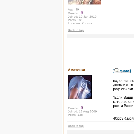
Age: 39
Gender:
Joined: 10 Jan 2010
Posts: 251
Location: Россия
Back to top
Амазонка
надоели сво
давали,а то
реф.ссылк
"Если Ваши 
которые они
расти Ваши 
Gender:
Joined: 12 Aug 2009
Posts: 136
40pp3R,моло
Back to top