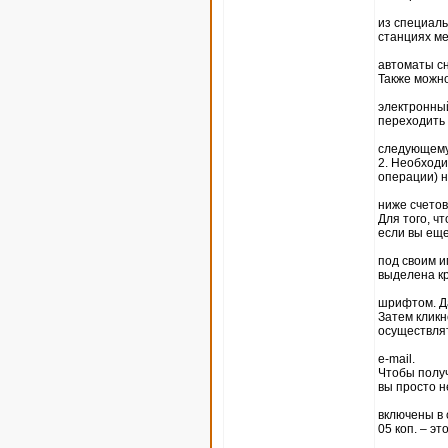
из специаль
станциях ме
автоматы сн
Также можн
электронный
переходить 
следующему
2. Необходи
операции) 
ниже счетов
Для того, ч
если вы ещ
под своим и
выделена к
шрифтом. Да
Затем кликн
осуществлят
e-mail.
Чтобы получ
вы просто н
включены в 
05 коп. – эт