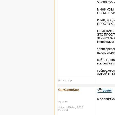
50 000 руб. 
МИНИМУМ!!!
ГЕОМЕТРИ
ИТАК, КОГ
ПРОСТО КА
СПИСКА!!! 
ЭТО ПРОСТО
Займитесь э
Необходим
заинтересо
на специал
сайтах о по
всю жизнь 
собираются
ДАВАЙТЕ Р
Back to top
GunGameStar
а по этим к
Age: 38
Joined: 25 Aug 2010
Posts: 4