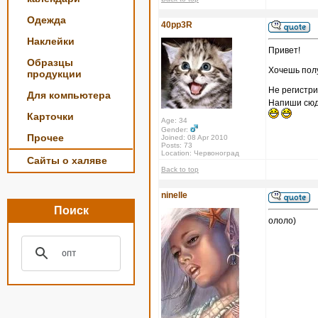
Одежда
40pp3R
Наклейки
Привет!
Образцы
Хочешь полу
продукции
Не регистри
Для компьютера
Напиши сюда
Карточки
Age: 34
Gender:
Прочее
Joined: 08 Apr 2010
Posts: 73
Location: Червоноград
Сайты о халяве
Back to top
ninelle
Поиск
ололо)