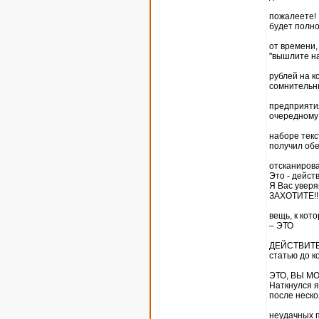
пожалеете! 
будет полно
от времени,
"вышлите на
рублей на к
сомнительн
предприятия
очередному
наборе текс
получил об
отсканирова
Это - дейс
Я Вас увер
ЗАХОТИТЕ!!
вещь, к кот
– ЭТО
ДЕЙСТВИТЕЛ
статью до к
ЭТО, ВЫ МО
Наткнулся я
после неско
неудачных 