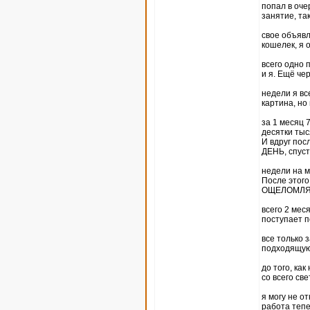
попал в оче
занятие, та
свое объявл
кошелек, я 
всего одно 
и я. Ещё че
недели я вс
картина, но
за 1 месяц 
десятки тыс
И вдруг пос
ДЕНЬ, спуст
недели на м
После этог
ОЩЕЛОМЛЯЮ
всего 2 мес
поступает п
все только 
подходящую
до того, ка
со всего све
я могу не о
работа тепе