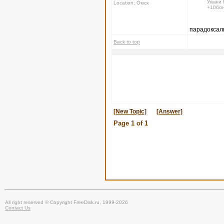
Укажи 
Location: Омск
+10бон
парадоксаль
Back to top
[New Topic]
[Answer]
Page
1
of
1
All right reserved © Copyright FreeDisk.ru, 1999-2026
Contact Us