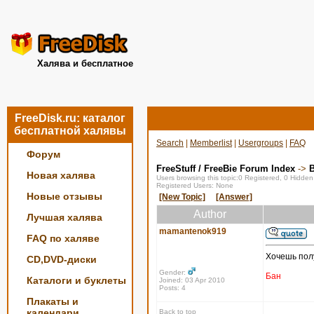
Халява и бесплатное
FreeDisk.ru: каталог
бесплатной халявы
Search
|
Memberlist
|
Usergroups
|
FAQ
Форум
FreeStuff / FreeBie Forum Index
->
Новая халява
Users browsing this topic:0 Registered, 0 Hidde
Registered Users: None
Новые отзывы
[New Topic]
[Answer]
Author
Лучшая халява
mamantenok919
FAQ по халяве
Хочешь полу
CD,DVD-диски
Gender:
Бан
Каталоги и буклеты
Joined: 03 Apr 2010
Posts: 4
Плакаты и
календари
Back to top