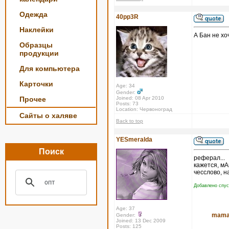
Одежда
40pp3R
Наклейки
А Бан не хо
Образцы
продукции
Для компьютера
Карточки
Age: 34
Gender:
Прочее
Joined: 08 Apr 2010
Posts: 73
Location: Червоноград
Сайты о халяве
Back to top
YESmeralda
Поиск
реферал...
кажется, мА
чесслово, н
Добавлено спус
Age: 37
maman
Gender:
Joined: 13 Dec 2009
Posts: 125