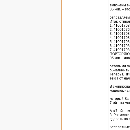
включены в 
05 коп. – эт
отправляема
Итак, отпра
1. 4100170
2. 4100167
3. 4100170
4. 4100170
5. 4100170
6. 4100170
7. 4100170
ПОВТОРЯЮ, 
05 коп. - ина
сетевыми мо
обналичить 
Теперь ВНИМ
текст от на
В скопиров
кошелёк на 
который Вы с
7-ой - на ме
А в 7-ой н
3. Размести
сделать на 
бесплатных 