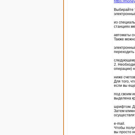
https://mone
Выбирайте т
электронны
из специаль
станциях ме
автоматы сн
Также можн
электронный
переходить 
следующему
2. Необходи
операции) 
ниже счетов
Для того, ч
если вы ещ
под своим и
выделена к
шрифтом. Да
Затем кликн
осуществлят
e-mail.
Чтобы получ
вы просто н