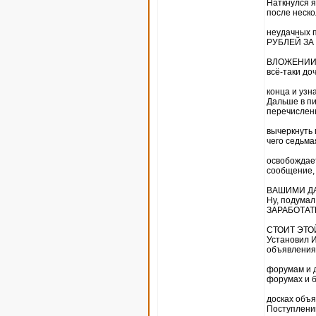
Наткнулся я
после неско
неудачных 
РУБЛЕЙ ЗА
ВЛОЖЕНИИ В
всё-таки до
конца и узн
Дальше в пи
перечислен
вычеркнуть 
чего седьма
освобождает
сообщение, 
ВАШИМИ ДАН
Ну, подума
ЗАРАБОТАТЬ
СТОИТ ЭТО
Установил И
объявления
форумам и д
форумах и 
досках объя
Поступлений