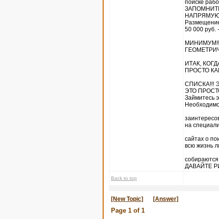
поиске рабо
ЗАПОМНИТЕ,
НАПРЯМУЮ 
Размещение
50 000 руб. 
МИНИМУМ!!!
ГЕОМЕТРИ
ИТАК, КОГ
ПРОСТО КА
СПИСКА!!! 
ЭТО ПРОСТО
Займитесь э
Необходим
заинтересо
на специал
сайтах о по
всю жизнь 
собираются
ДАВАЙТЕ Р
Back to top
[New Topic]
[Answer]
Page
1
of
1