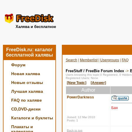
Халява и бесплатное
FreeDisk.ru: каталог
бесплатной халявы
Search
|
Memberlist
|
Usergroups
|
FAQ
Форум
FreeStuff / FreeBie Forum Index
->
Новая халява
Users browsing this topic:0 Registered, 0 Hidde
Registered Users: None
Новые отзывы
[New Topic]
[Answer]
Author
Лучшая халява
PowerDarkness
FAQ по халяве
Бан
CD,DVD-диски
Каталоги и буклеты
Joined: 12 Mar 2010
Posts: 1
Плакаты и
Back to top
календари