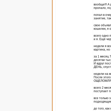
вообще!!! А
пропало, по
попал в оче
занятие, та
свое объявл
кошелек, я 
всего одно 
и я. Ещё че
недели я вс
картина, но
за 1 месяц 
десятки тыс
И вдруг пос
ДЕНЬ, спуст
недели на м
После этог
ОЩЕЛОМЛЯЮ
всего 2 мес
поступает п
все только 
подходящую
до того, ка