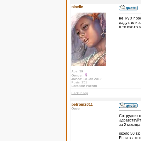
ninelle
не, ну я про
дадут. или 
а то как-то
Age: 39
Gender:
Joined: 10 Jan 2010
Posts: 251
Location: Россия
Back to top
petrom2011
Guest
Coтрудник п
Здравствуйт
за 2 месяц
около 50 т.
Если вы хот