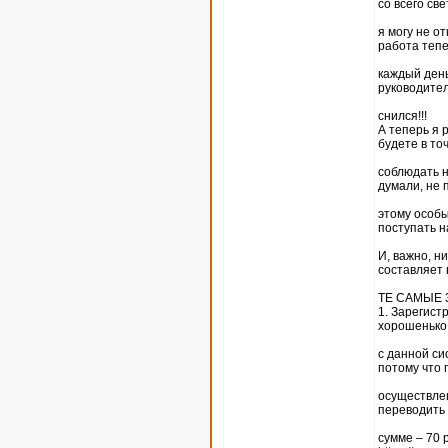
со всего све
я могу не о
работа тепе
каждый день
руководител
снился!!!
А теперь я 
будете в то
соблюдать н
думали, не 
этому особы
поступать н
И, важно, н
составляет 
ТЕ САМЫЕ 
1. Зарегист
хорошенько
с данной си
потому что 
осуществлен
переводить п
сумме – 70 