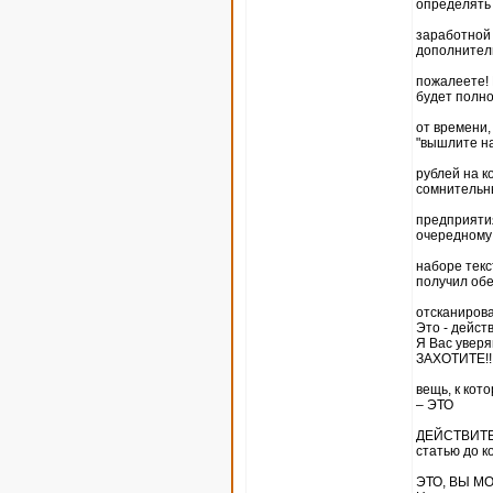
определять
заработной 
дополнитель
пожалеете! 
будет полно
от времени,
"вышлите на
рублей на к
сомнительн
предприятия
очередному
наборе текс
получил об
отсканирова
Это - дейс
Я Вас увер
ЗАХОТИТЕ!!
вещь, к кот
– ЭТО
ДЕЙСТВИТЕЛ
статью до к
ЭТО, ВЫ МО