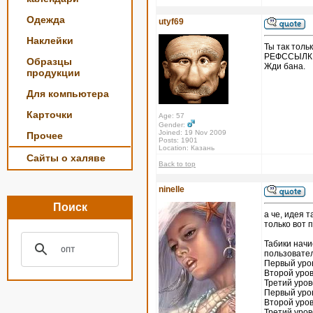
Одежда
utyf69
Наклейки
Ты так толь
РЕФССЫЛКИ
Образцы
Жди бана.
продукции
Для компьютера
Карточки
Age: 57
Gender:
Joined: 19 Nov 2009
Прочее
Posts: 1901
Location: Казань
Сайты о халяве
Back to top
ninelle
Поиск
а че, идея 
только вот 
Табики начи
пользовате
Первый уро
Второй уров
Третий уров
Первый уро
Второй уров
Третий уров