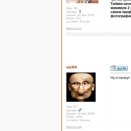
Табики нач
минимум 2 р
Age: 39
своем проф
Gender:
Joined: 10 Jan 2010
фотографи
Posts: 251
Location: Россия
Back to top
utyf69
Ну и начнут
Age: 57
Gender:
Joined: 19 Nov 2009
Posts: 1901
Location: Казань
Back to top