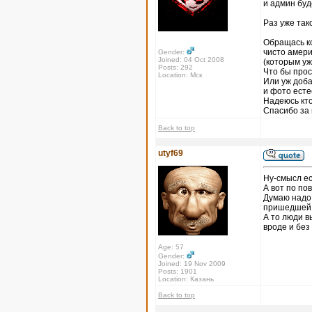
и админ буд
Раз уже так
Обращась к
чисто амер
Gender:
Joined: 04 Oct 2008
(которым уж
Posts: 292
Что бы прос
Location: Мск
Или уж доба
и фото ест
Надеюсь кт
Спасибо за
Back to top
utyf69
Ну-смысл ес
А вот по по
Думаю надо
пришедшей и
А то люди в
вроде и без
Age: 57
Gender:
Joined: 19 Nov 2009
Posts: 1901
Location: Казань
Back to top