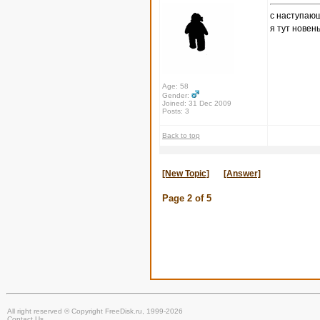
с наступаю
я тут новен
Age: 58
Gender:
Joined: 31 Dec 2009
Posts: 3
Back to top
[New Topic]
[Answer]
Page
2
of
5
All right reserved © Copyright FreeDisk.ru, 1999-2026
Contact Us