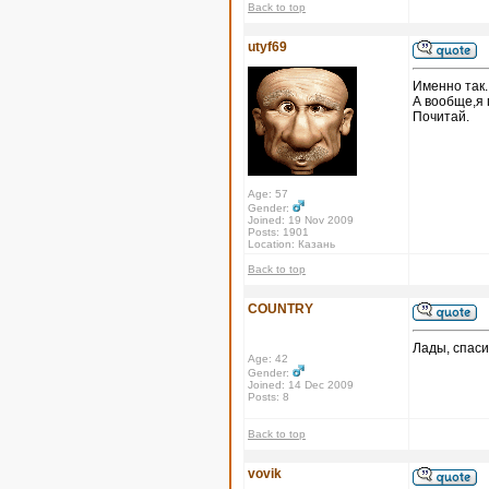
Back to top
utyf69
Именно так.
А вообще,я 
Почитай.
Age: 57
Gender:
Joined: 19 Nov 2009
Posts: 1901
Location: Казань
Back to top
COUNTRY
Лады, спаси
Age: 42
Gender:
Joined: 14 Dec 2009
Posts: 8
Back to top
vovik