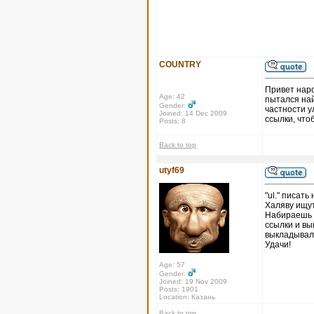
COUNTRY
Привет наро
Age: 42
пытался най
Gender:
частности у
Joined: 14 Dec 2009
ссылки, что
Posts: 8
Back to top
utyf69
"ul." писать
Халяву ищут
Набираешь в
ссылки и в
выкладывал.
Удачи!
Age: 57
Gender:
Joined: 19 Nov 2009
Posts: 1901
Location: Казань
Back to top