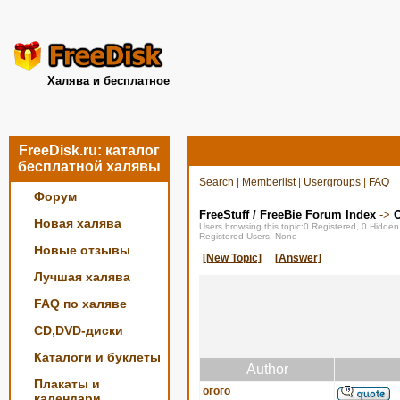
Халява и бесплатное
FreeDisk.ru: каталог
бесплатной халявы
Search
|
Memberlist
|
Usergroups
|
FAQ
Форум
FreeStuff / FreeBie Forum Index
->
О
Новая халява
Users browsing this topic:0 Registered, 0 Hidde
Registered Users: None
Новые отзывы
[New Topic]
[Answer]
Лучшая халява
FAQ по халяве
CD,DVD-диски
Каталоги и буклеты
Author
Плакаты и
огого
календари