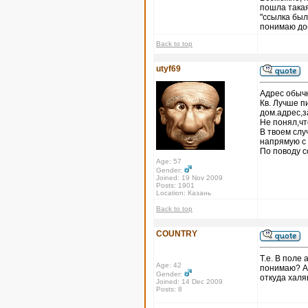
пошла такая
"ссылка был
понимаю доб
Back to top
utyf69
Адрес обычн
Кв. Лучше п
дом.адрес,з
Не понял,чт
В твоем слу
напрямую с
По поводу с
Age: 57
Gender:
Joined: 19 Nov 2009
Posts: 1901
Location: Казань
Back to top
COUNTRY
Т.е. В поле 
Age: 42
понимаю? А 
Gender:
откуда халяв
Joined: 14 Dec 2009
Posts: 8