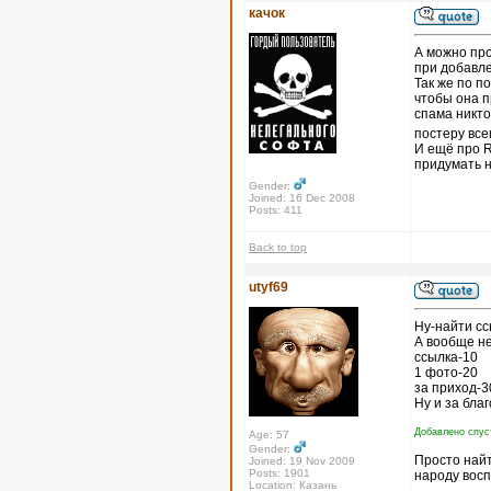
качок
А можно про
при добавле
Так же по п
чтобы она п
спама никто 
постеру все
И ещё про R
придумать н
Gender:
Joined: 16 Dec 2008
Posts: 411
Back to top
utyf69
Ну-найти сс
А вообще не
ссылка-10
1 фото-20
за приход-3
Ну и за благ
Добавлено спуст
Age: 57
Gender:
Просто найт
Joined: 19 Nov 2009
Posts: 1901
народу восп
Location: Казань