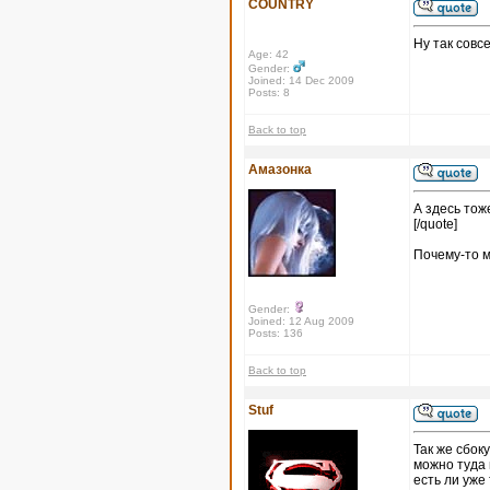
COUNTRY
Ну так совс
Age: 42
Gender:
Joined: 14 Dec 2009
Posts: 8
Back to top
Амазонка
А здесь тоже
[/quote]
Почему-то м
Gender:
Joined: 12 Aug 2009
Posts: 136
Back to top
Stuf
Так же сбоку
можно туда 
есть ли уже