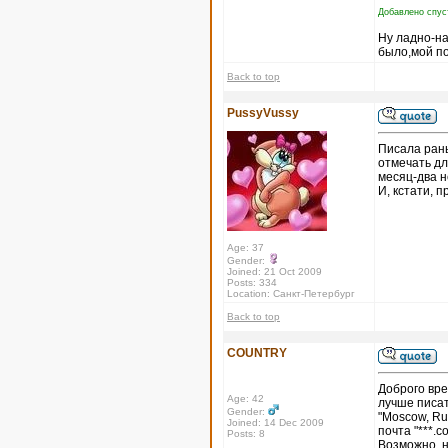
Добавлено спус
Ну ладно-на
было,мой по
Back to top
PussyVussy
Писала рань
отмечать дл
месяц-два н
И, кстати, п
Age: 37
Gender:
Joined: 21 Oct 2009
Posts: 334
Location: Санкт-Петербург
Back to top
COUNTRY
Доброго вре
Age: 42
лучше писат
Gender:
"Moscow, Ru
Joined: 14 Dec 2009
почта "***.
Posts: 8
Возможно, н