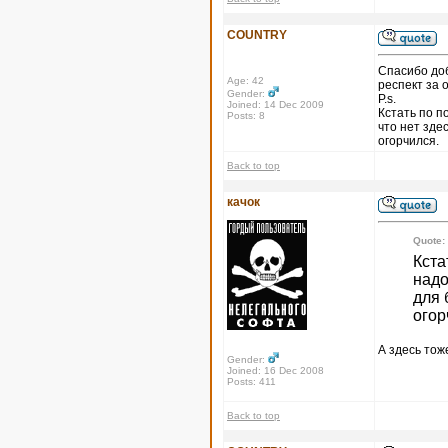
COUNTRY
Спасибо доб
Age: 42
респект за 
Gender:
P.s.
Joined: 14 Dec 2009
Кстать по п
Posts: 8
что нет зде
огорчился.
Back to top
качок
Quote:
Кста
надо
для 
огор
А здесь тоже
Gender:
Joined: 16 Dec 2008
Posts: 411
Back to top