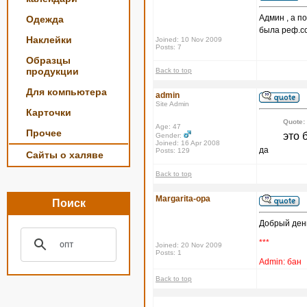
Админ , а п
Одежда
была реф.с
Наклейки
Joined: 10 Nov 2009
Posts: 7
Образцы
продукции
Back to top
Для компьютера
admin
Site Admin
Карточки
Quote:
Age: 47
Прочее
это 
Gender:
Joined: 16 Apr 2008
да
Posts: 129
Сайты о халяве
Back to top
Margarita-opa
Поиск
Добрый ден
***
Joined: 20 Nov 2009
Posts: 1
Admin: бан
Back to top