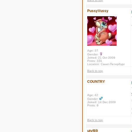
Back to top
PussyVussy
Age: 37
Gender:
Joined: 21 Oct 2009
Posts: 334
Location: Санкт-Петербург
Back to top
COUNTRY
Age: 42
Gender:
Joined: 14 Dec 2009
Posts: 8
Back to top
utyf69