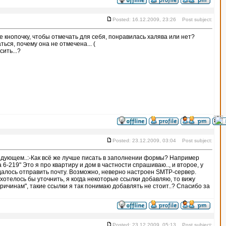
Posted: 16.12.2009, 23:26 Post subject:
е кнопочку, чтобы отмечать для себя, понравилась халява или нет?
ься, почему она не отмечена... (
сить...?
Posted: 23.12.2009, 03:04 Post subject:
следующем..:-Как всё же лучше писать в заполнении формы? Например
a 6-219" Это я про квартиру и дом в частности спрашиваю.., и второе, у
далось отправить почту. Возможно, неверно настроен SMTP-сервер.
 хотелось бы уточнить, я когда некоторые ссылки добавляю, то вижу
ичинам", такие ссылки я так понимаю добавлять не стоит..? Спасибо за
Posted: 23.12.2009, 05:13 Post subject: