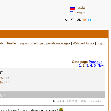
russian
english
|
|
|
|
ster
Profile
Log in to check your private messages
Watched Topics
Log in
Goto page
Previous
1
,
2
,
3
,
4
,
5
Next
у"
1%
[ 52 ]
8%
[ 12 ]
ge
Posted: 11.11.2009, 20:37 Post subject:
тить ёлочку ) или это была реф.ссылка ?