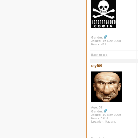
Gender:
Joined: 16 Dec 2008
Posts: 411
Back to top
utyf69
Age: 57
Gender:
Joined: 19 Nov 2009
Posts: 1901
Location: Казань