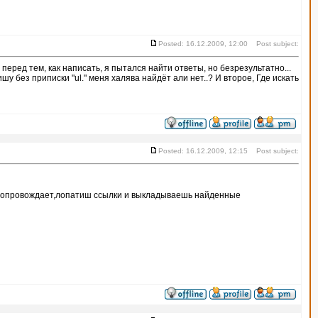
Posted: 16.12.2009, 12:00 Post subject:
перед тем, как написать, я пытался найти ответы, но безрезультатно...
у без приписки "ul." меня халява найдёт али нет..? И второе, Где искать
Posted: 16.12.2009, 12:15 Post subject:
яву сопровождает,лопатиш ссылки и выкладываешь найденные