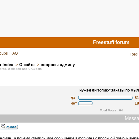
Freestuff forum
oups
|
FAQ
Regi
m Index
->
О сайте
->
вопросы админу
stered, 0 Hidden and 0 Guests
нужен ли топик-"Заказы по мыл
да
8
нет
1
Total Votes : 64
Messa
Админ , а почему удалили моё сообщение в форуме ( с просьбой помочь вырас