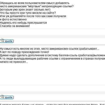
Обращась ко всем пользователям смысл добавлять
чисто американские "мёртвые" неприходящие ссылки?
(которым уже хрен знает сколько лет)
Что бы просто они тупо висели на сайте?
Или уж добавляйте после того как сами получили
и фото естественно
Надеюсь кто нибудь прислушается
Спасибо за внимание!
Ну-смысл есть-многие из этих ,чисто американских-ссылок срабатывают...
А вот по поводу прихождения-точно!
Думаю надо сделать дополнение в систему баллов-ссыль сработала(выложен
А то люди выкладывающие рабочие ссылки с ограничением в странах получаю
ничего не приносят...