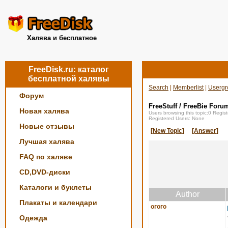
Халява и бесплатное
FreeDisk.ru: каталог
бесплатной халявы
Search
|
Memberlist
|
Usergr
Форум
FreeStuff / FreeBie Foru
Новая халява
Users browsing this topic:0 Regi
Registered Users: None
Новые отзывы
[New Topic]
[Answer]
Лучшая халява
FAQ по халяве
CD,DVD-диски
Каталоги и буклеты
Author
Плакаты и календари
огого
Одежда