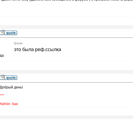
Quote:
это была реф.ссылка
да
Добрый день!
***
Admin: бан