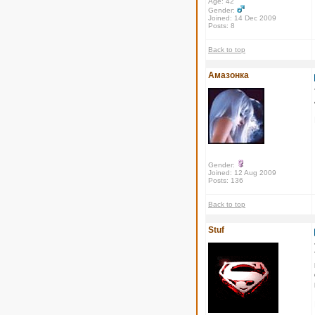
Age: 42
Gender:
Joined: 14 Dec 2009
Posts: 8
Back to top
Амазонка
Gender:
Joined: 12 Aug 2009
Posts: 136
Back to top
Stuf