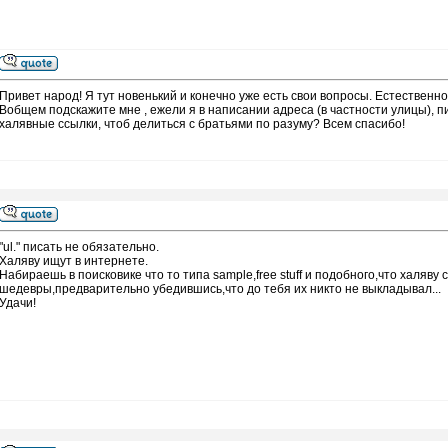
Привет народ! Я тут новенький и конечно уже есть свои вопросы. Естественно 
Вобщем подскажите мне , ежели я в написании адреса (в частности улицы), пиш
халявные ссылки, чтоб делиться с братьями по разуму? Всем спасибо!
"ul." писать не обязательно.
Халяву ищут в интернете.
Набираешь в поисковике что то типа sample,free stuff и подобного,что хал
шедевры,предварительно убедившись,что до тебя их никто не выкладывал...
Удачи!