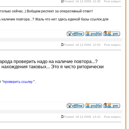
Posted: 16.12.2009, 12:36 Post subject:
л только сейчас..) Вобщем респект за оперативный ответ!
 наличие повтора...? Жаль что нет здесь единой базы ссылок для
Posted: 16.12.2009, 12:53 Post subject:
арода проверить надо на наличие повтора...?
 нахождения таковых... Это я чисто риторически
 "
проверить ссылку
" .
Posted: 16.12.2009, 13:10 Post subject: