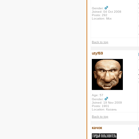
Gender:
Joined: 04 Oct 2008
Posts: 292
Location: Мск
Back to top
utyf69
Age: 57
Gender:
Joined: 19 Nov 2009
Posts: 1901
Location: Казань
Back to top
качок