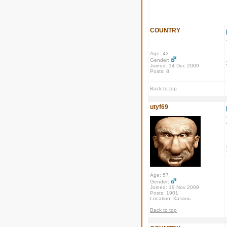
COUNTRY
Age: 42
Gender:
Joined: 14 Dec 2009
Posts: 8
Back to top
utyf69
Age: 57
Gender:
Joined: 19 Nov 2009
Posts: 1901
Location: Казань
Back to top