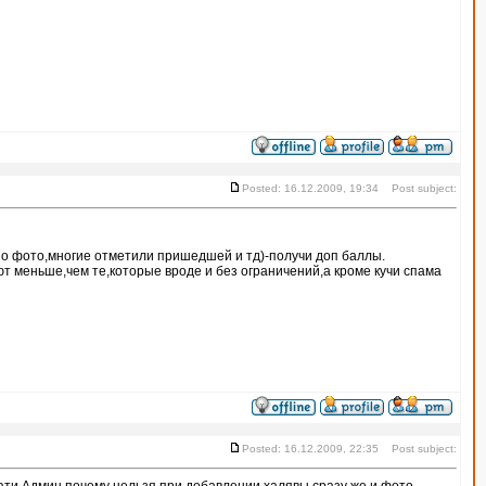
Posted: 16.12.2009, 19:34 Post subject:
о фото,многие отметили пришедшей и тд)-получи доп баллы.
т меньше,чем те,которые вроде и без ограничений,а кроме кучи спама
Posted: 16.12.2009, 22:35 Post subject: