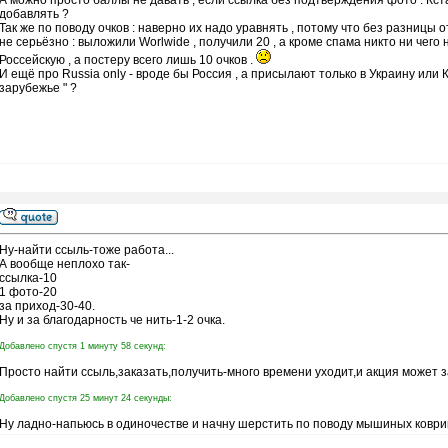
А можно просто баллы не давать , если ссылка без подтверждения фото . Кс
добавлять ?
Так же по поводу очков : наверно их надо уравнять , потому что без разницы о
не серьёзно : выложили Worlwide , получили 20 , а кроме спама никто ни чего н
Россейскую , а постеру всего лишь 10 очков .
И ещё про Russia only - вроде бы Россия , а присылают только в Украину или
зарубежье " ?
Ну-найти ссыль-тоже работа...
А вообще неплохо так-
ссылка-10
1 фото-20
за приход-30-40.
Ну и за благодарность че нить-1-2 очка.
Добавлено спустя 1 минуту 58 секунд:
Просто найти ссыль,заказать,получить-много времени уходит,и акция может з
Добавлено спустя 25 минут 24 секунды:
Ну ладно-напьюсь в одиночестве и начну шерстить по поводу мышиных коврик