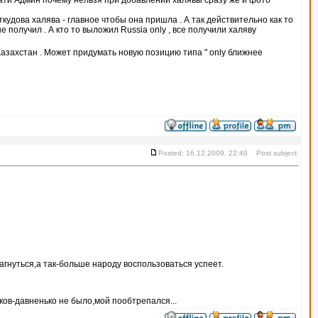
тати Админ почему нельзя при добавлении халявы сразу же и фото
ткудова халява - главное чтобы она пришла . А так действительно как то
е получил . А кто то выложил Russia only , все получили халяву
 Казахстан . Может придумать новую позицию типа " only ближнее
Posted: 16.12.2009, 22:40 Post subject:
агнуться,а так-больше народу воспользоваться успеет.
ов-давненько не было,мой пообтрепался...