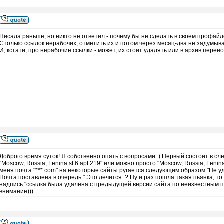
Писала раньше, но никто не ответил - почему бы не сделать в своем профайл
Столько ссылок нерабочих, отметить их и потом через месяц-два не задумыват
И, кстати, про нерабочие ссылки - может, их стоит удалять или в архив перено
Доброго время суток! Я собственно опять с вопросами..) Первый состоит в 
"Moscow, Russia; Lenina st.6 apt.219" или можно просто "Moscow, Russia; Lenin
меня почта "***.com" на некоторые сайты ругается следующим образом "Не у
Почта поставлена в очередь." Это лечится..? Ну и раз пошла такая пьянка, то
надпись "ссылка была удалена с предыдущей версии сайта по неизвестным пр
внимание)))