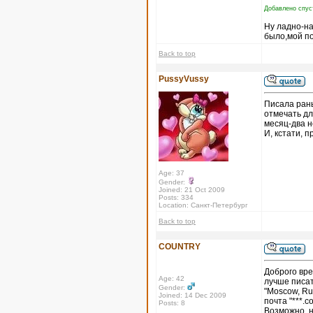
Добавлено спус
Ну ладно-на
было,мой по
Back to top
PussyVussy
Писала рань
отмечать дл
месяц-два н
И, кстати, п
Age: 37
Gender:
Joined: 21 Oct 2009
Posts: 334
Location: Санкт-Петербург
Back to top
COUNTRY
Доброго вре
Age: 42
лучше писат
Gender:
"Moscow, Ru
Joined: 14 Dec 2009
почта "***.
Posts: 8
Возможно, н