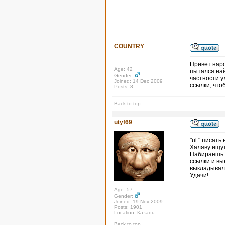
COUNTRY
Привет наро
Age: 42
пытался най
Gender:
частности у
Joined: 14 Dec 2009
ссылки, что
Posts: 8
Back to top
utyf69
"ul." писать
Халяву ищут
Набираешь в
ссылки и в
выкладывал.
Удачи!
Age: 57
Gender:
Joined: 19 Nov 2009
Posts: 1901
Location: Казань
Back to top