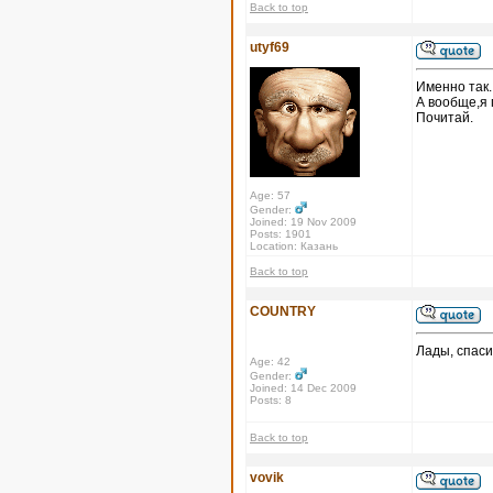
Back to top
utyf69
Именно так.
А вообще,я 
Почитай.
Age: 57
Gender:
Joined: 19 Nov 2009
Posts: 1901
Location: Казань
Back to top
COUNTRY
Лады, спаси
Age: 42
Gender:
Joined: 14 Dec 2009
Posts: 8
Back to top
vovik