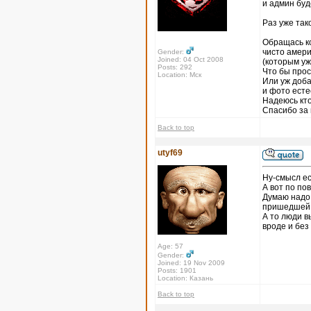
и админ буд
Раз уже так
Обращась к
чисто амер
Gender:
Joined: 04 Oct 2008
(которым уж
Posts: 292
Что бы прос
Location: Мск
Или уж доба
и фото ест
Надеюсь кт
Спасибо за
Back to top
utyf69
Ну-смысл ес
А вот по по
Думаю надо
пришедшей и
А то люди в
вроде и без
Age: 57
Gender:
Joined: 19 Nov 2009
Posts: 1901
Location: Казань
Back to top