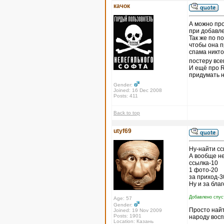
качок
А можно про
при добавле
Так же по п
чтобы она п
спама никто 
постеру все
И ещё про R
придумать н
Gender:
Joined: 16 Dec 2008
Posts: 411
Back to top
utyf69
Ну-найти сс
А вообще не
ссылка-10
1 фото-20
за приход-3
Ну и за благ
Добавлено спуст
Age: 57
Gender:
Просто найт
Joined: 19 Nov 2009
Posts: 1901
народу восп
Location: Казань