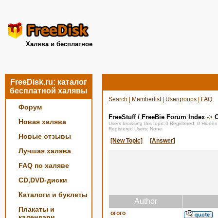
Халява и бесплатное
FreeDisk.ru: каталог
бесплатной халявы
Search
|
Memberlist
|
Usergroups
|
FAQ
Форум
FreeStuff / FreeBie Forum Index
->
О
Новая халява
Users browsing this topic:0 Registered, 0 Hidde
Registered Users: None
Новые отзывы
[New Topic]
[Answer]
Лучшая халява
FAQ по халяве
CD,DVD-диски
Каталоги и буклеты
Author
Плакаты и
огого
календари