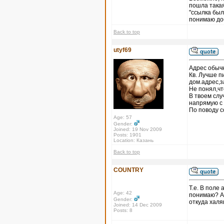
пошла такая
"ссылка был
понимаю доб
Back to top
utyf69
Адрес обычн
Кв. Лучше п
дом.адрес,з
Не понял,чт
В твоем слу
напрямую с
По поводу с
Age: 57
Gender:
Joined: 19 Nov 2009
Posts: 1901
Location: Казань
Back to top
COUNTRY
Т.е. В поле 
Age: 42
понимаю? А 
Gender:
откуда халяв
Joined: 14 Dec 2009
Posts: 8