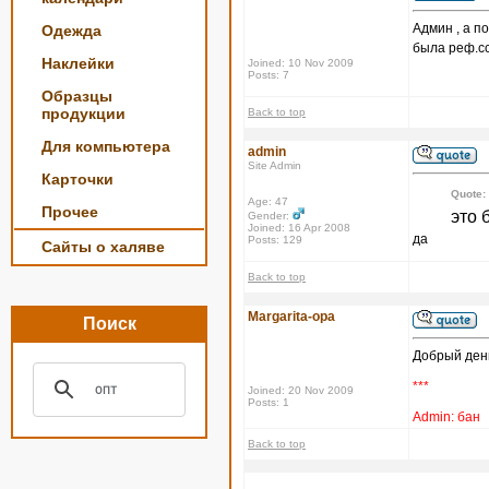
Админ , а п
Одежда
была реф.с
Наклейки
Joined: 10 Nov 2009
Posts: 7
Образцы
продукции
Back to top
Для компьютера
admin
Site Admin
Карточки
Quote:
Age: 47
Прочее
это 
Gender:
Joined: 16 Apr 2008
да
Posts: 129
Сайты о халяве
Back to top
Margarita-opa
Поиск
Добрый ден
***
Joined: 20 Nov 2009
Posts: 1
Admin: бан
Back to top