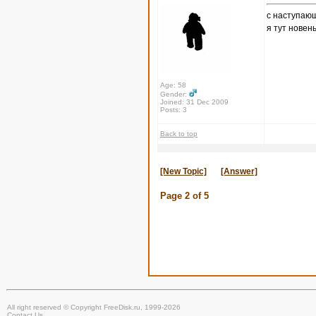
с наступаю
я тут новен
Age: 58
Gender:
Joined: 31 Dec 2009
Posts: 3
Back to top
[New Topic]
[Answer]
Page
2
of
5
All right reserved © Copyright FreeDisk.ru, 1999-2026
Contact Us