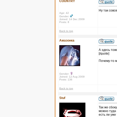
COUNTRY
Ну так совс
Age: 42
Gender:
Joined: 14 Dec 2009
Posts: 8
Back to top
Амазонка
А здесь тоже
[/quote]
Почему-то м
Gender:
Joined: 12 Aug 2009
Posts: 136
Back to top
Stuf
Так же сбоку
можно туда 
есть ли уже