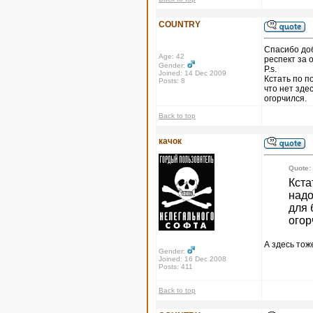
COUNTRY
Спасибо доб
Age: 42
респект за 
Gender:
P.s.
Joined: 14 Dec 2009
Кстать по п
Posts: 8
что нет зде
огорчился.
Back to top
качок
Quote:
Кста
надо
для 
огор
А здесь тоже
Gender:
Joined: 16 Dec 2008
Posts: 411
Back to top