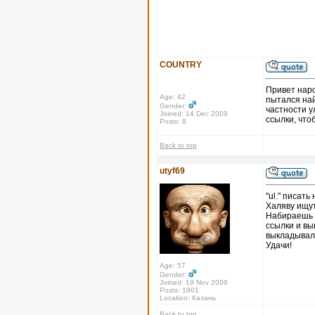
COUNTRY
Привет наро
Age: 42
пытался най
Gender:
частности у
Joined: 14 Dec 2009
ссылки, что
Posts: 8
Back to top
utyf69
"ul." писать
Халяву ищут
Набираешь в
ссылки и в
выкладывал.
Удачи!
Age: 57
Gender:
Joined: 19 Nov 2009
Posts: 1901
Location: Казань
Back to top