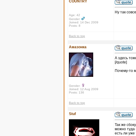
COUNTRY
Ну так совс
Age: 42
Gender:
Joined: 14 Dec 2009
Posts: 8
Back to top
Амазонка
А здесь тоже
[/quote]
Почему-то м
Gender:
Joined: 12 Aug 2009
Posts: 136
Back to top
Stuf
Так же сбоку
можно туда 
есть ли уже