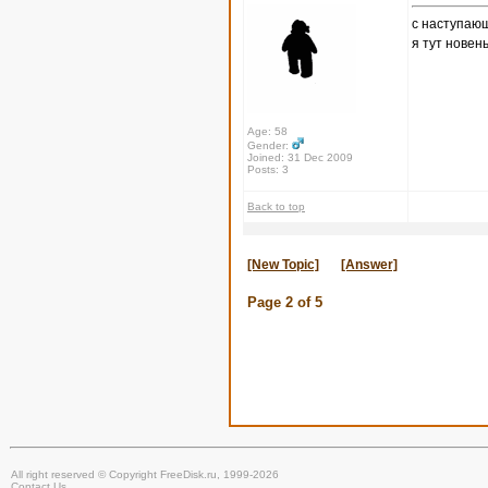
с наступаю
я тут новен
Age: 58
Gender:
Joined: 31 Dec 2009
Posts: 3
Back to top
[New Topic]
[Answer]
Page
2
of
5
All right reserved © Copyright FreeDisk.ru, 1999-2026
Contact Us