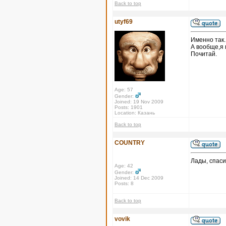
Back to top
utyf69
Именно так.
А вообще,я 
Почитай.
Age: 57
Gender:
Joined: 19 Nov 2009
Posts: 1901
Location: Казань
Back to top
COUNTRY
Лады, спаси
Age: 42
Gender:
Joined: 14 Dec 2009
Posts: 8
Back to top
vovik