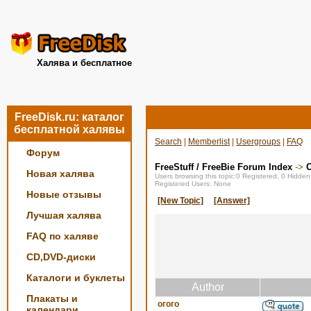
Халява и бесплатное
FreeDisk.ru: каталог
бесплатной халявы
Search
|
Memberlist
|
Usergroups
|
FAQ
Форум
FreeStuff / FreeBie Forum Index
->
О
Новая халява
Users browsing this topic:0 Registered, 0 Hidde
Registered Users: None
Новые отзывы
[New Topic]
[Answer]
Лучшая халява
FAQ по халяве
CD,DVD-диски
Каталоги и буклеты
Author
Плакаты и
огого
календари