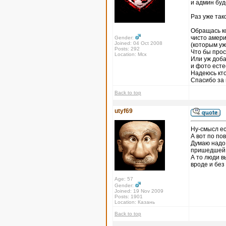
и админ буд
Раз уже так
Обращась к
чисто амер
Gender:
Joined: 04 Oct 2008
(которым уж
Posts: 292
Что бы прос
Location: Мск
Или уж доба
и фото ест
Надеюсь кт
Спасибо за
Back to top
utyf69
Ну-смысл ес
А вот по по
Думаю надо
пришедшей и
А то люди в
вроде и без
Age: 57
Gender:
Joined: 19 Nov 2009
Posts: 1901
Location: Казань
Back to top