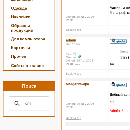
Админ , а п
Одежда
была реф.с
Наклейки
Joined: 10 Nov 2009
Posts: 7
Образцы
продукции
Back to top
Для компьютера
admin
Site Admin
Карточки
Quote:
Age: 47
Прочее
это 
Gender:
Joined: 16 Apr 2008
да
Posts: 129
Сайты о халяве
Back to top
Margarita-opa
Поиск
Добрый ден
***
Joined: 20 Nov 2009
Posts: 1
Admin: бан
Back to top