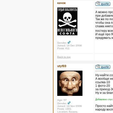
качок
А можно про
при добавле
Так же по п
чтобы она п
спама никто 
постеру все
И ещё про R
придумать н
Gender:
Joined: 16 Dec 2008
Posts: 411
Back to top
utyf69
Ну-найти сс
А вообще не
ссылка-10
1 фото-20
за приход-3
Ну и за благ
Добавлено спуст
Age: 57
Gender:
Просто найт
Joined: 19 Nov 2009
Posts: 1901
народу восп
Location: Казань