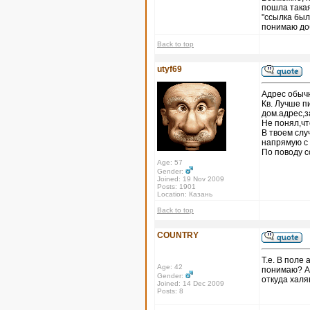
пошла такая
"ссылка был
понимаю доб
Back to top
utyf69
Адрес обычн
Кв. Лучше п
дом.адрес,з
Не понял,чт
В твоем слу
напрямую с
По поводу с
Age: 57
Gender:
Joined: 19 Nov 2009
Posts: 1901
Location: Казань
Back to top
COUNTRY
Т.е. В поле 
Age: 42
понимаю? А 
Gender:
откуда халяв
Joined: 14 Dec 2009
Posts: 8