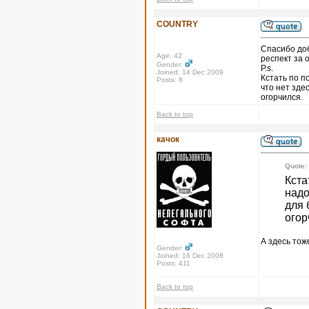
COUNTRY
Спасибо доб
Age: 42
респект за 
Gender:
P.s.
Joined: 14 Dec 2009
Кстать по п
Posts: 8
что нет зде
огорчился.
Back to top
качок
Quote:
Кста
надо
для 
огор
А здесь тоже
Gender:
Joined: 16 Dec 2008
Posts: 411
Back to top