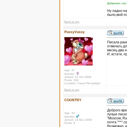
Добавлено спус
Ну ладно-на
было,мой по
Back to top
PussyVussy
Писала рань
отмечать дл
месяц-два н
И, кстати, п
Age: 37
Gender:
Joined: 21 Oct 2009
Posts: 334
Location: Санкт-Петербург
Back to top
COUNTRY
Доброго вре
Age: 42
лучше писат
Gender:
"Moscow, Ru
Joined: 14 Dec 2009
почта "***.
Posts: 8
Возможно, н