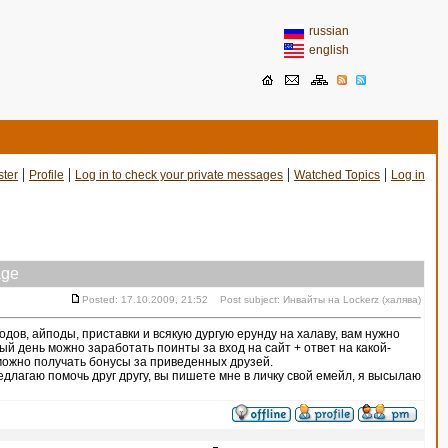
russian
english
|
|
|
|
ster
Profile
Log in to check your private messages
Watched Topics
Log in
ge
Posted: 17.10.2009, 21:52 Post subject: Инвайты на Lockerz (халява)
дов, айподы, приставки и всякую дургую ерунду на халаву, вам нужно
й день можно заработать поинты за вход на сайт + ответ на какой-
 можно получать бонусы за приведенных друзей.
длагаю помочь друг другу, вы пишете мне в личку свой емейл, я высылаю