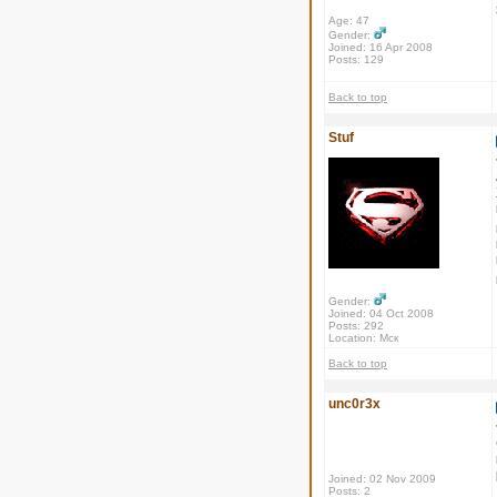
Age: 47
Gender:
Joined: 16 Apr 2008
Posts: 129
Back to top
Stuf
Gender:
Joined: 04 Oct 2008
Posts: 292
Location: Мск
Back to top
unc0r3x
Joined: 02 Nov 2009
Posts: 2