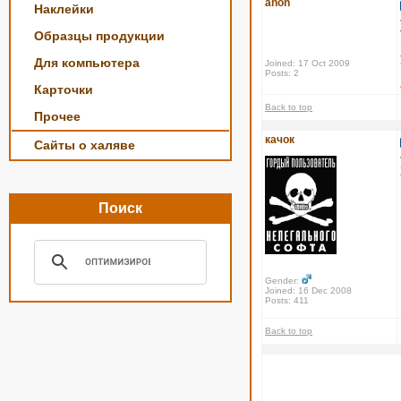
anon
Наклейки
Образцы продукции
Для компьютера
Joined: 17 Oct 2009
Posts: 2
Карточки
Back to top
Прочее
качок
Сайты о халяве
Поиск
Gender:
Joined: 16 Dec 2008
Posts: 411
Back to top