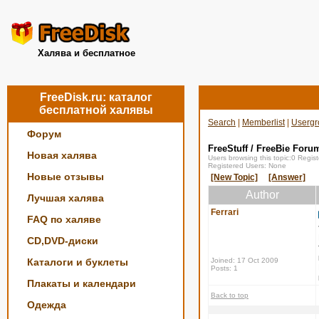
Халява и бесплатное
FreeDisk.ru: каталог
бесплатной халявы
Search
|
Memberlist
|
Usergr
Форум
FreeStuff / FreeBie Foru
Новая халява
Users browsing this topic:0 Regi
Registered Users: None
Новые отзывы
[New Topic]
[Answer]
Author
Лучшая халява
Ferrari
FAQ по халяве
CD,DVD-диски
Каталоги и буклеты
Joined: 17 Oct 2009
Posts: 1
Плакаты и календари
Back to top
Одежда