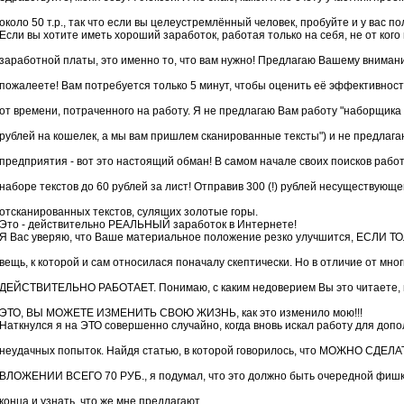
около 50 т.р., так что если вы целеустремлённый человек, пробуйте и у вас по
Если вы хотите иметь хороший заработок, работая только на себя, не от ког
заработной платы, это именно то, что вам нужно! Предлагаю Вашему вниман
пожалеете! Вам потребуется только 5 минут, чтобы оценить её эффективност
от времени, потраченного на работу. Я не предлагаю Вам работу "наборщика 
рублей на кошелек, а мы вам пришлем сканированные тексты") и не предлага
предприятия - вот это настоящий обман! В самом начале своих поисков рабо
наборе текстов до 60 рублей за лист! Отправив 300 (!) рублей несуществующе
отсканированных текстов, сулящих золотые горы.
Это - действительно РЕАЛЬНЫЙ заработок в Интернете!
Я Вас уверяю, что Ваше материальное положение резко улучшится, ЕСЛИ Т
вещь, к которой и сам относилася поначалу скептически. Но в отличие от мн
ДЕЙСТВИТЕЛЬНО РАБОТАЕТ. Понимаю, с каким недоверием Вы это читаете, н
ЭТО, ВЫ МОЖЕТЕ ИЗМЕНИТЬ СВОЮ ЖИЗНЬ, как это изменило мою!!!
Наткнулся я на ЭТО совершенно случайно, когда вновь искал работу для допо
неудачных попыток. Найдя статью, в которой говорилось, что МОЖНО С
ВЛОЖЕНИИ ВСЕГО 70 РУБ., я подумал, что это должно быть очередной фишко
конца и узнать, что же мне предлагают.