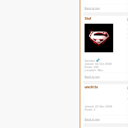
Back to top
Stuf
Gender:
Joined: 04 Oct 2008
Posts: 292
Location: Мск
Back to top
unc0r3x
Joined: 02 Nov 2009
Posts: 2
Back to top