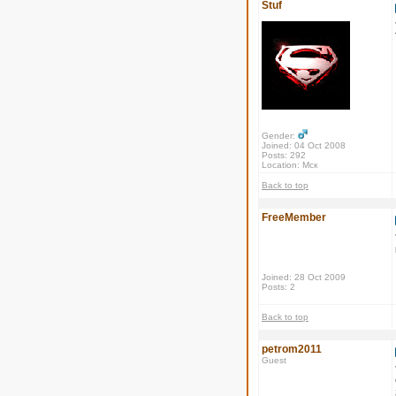
Stuf
Gender:
Joined: 04 Oct 2008
Posts: 292
Location: Мск
Back to top
FreeMember
Joined: 28 Oct 2009
Posts: 2
Back to top
petrom2011
Guest