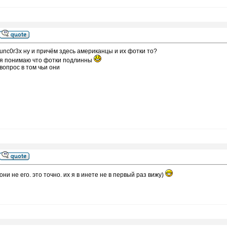
unc0r3x ну и причём здесь американцы и их фотки то?
я понимаю что фотки подлинны
вопрос в том чьи они
они не его. это точно. их я в инете не в первый раз вижу)