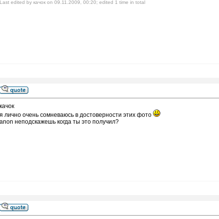
Last edited by качок on 09.11.2009, 00:20; edited 1 time in total
качок
я лично очень сомневаюсь в достоверности этих фото
anon неподскажешь когда ты это получил?