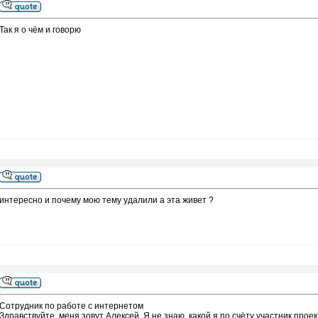
Так я о чём и говорю
интересно и почему мою тему удалили а эта живет ?
Coтрудник по работе с интернетом
Здравствуйте, меня зовут Алексей. Я не знаю, какой я по счёту участник прое