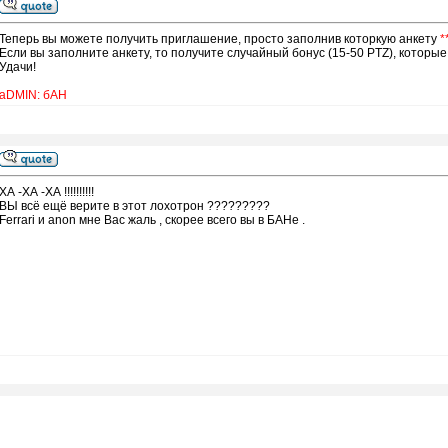
Теперь вы можете получить приглашение, просто заполнив которкую анкету
*
Если вы заполните анкету, то получите случайный бонус (15-50 PTZ), которые
Удачи!
aDMIN: бАН
ХА -ХА -ХА !!!!!!!!!!
ВЫ всё ещё верите в этот лохотрон ?????????
Ferrari и anon мне Вас жаль , скорее всего вы в БАНе .