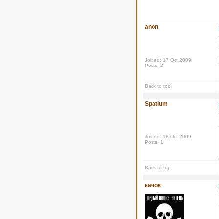
anon
Joined: 17 Oct 2009
Posts: 2
Back to top
Spatium
Joined: 18 Oct 2009
Posts: 1
Back to top
качок