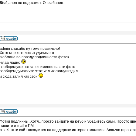
Stuf
, anon не подскажет. Он забанен.
admin спасибо ну тоже правильно!
Хотя мне хотелось к удичиь его
в обмане по поводу подлинности фоток
ну да ладно
вообщем уже наткался именно на эти фото
вообщем думаю что этот чел их скомуниздил
и сюда залил как свои
Фотки подлинны. Хотя.. просто зайдите на ютуб и убедитесь сами. Просто вве
пишите e-mail в ПМ
p.s. Кстати сайт находится на поддержке интернет-магазина Amazon (провер