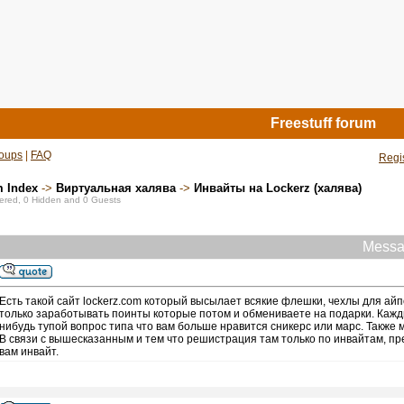
Freestuff forum
oups
|
FAQ
Regi
m Index
->
Виртуальная халява
->
Инвайты на Lockerz (халява)
stered, 0 Hidden and 0 Guests
Messa
Есть такой сайт lockerz.com который высылает всякие флешки, чехлы для айпо
только заработывать поинты которые потом и обмениваете на подарки. Кажды
нибудь тупой вопрос типа что вам больше нравится сникерс или марс. Также
В связи с вышесказанным и тем что решистрация там только по инвайтам, пре
вам инвайт.