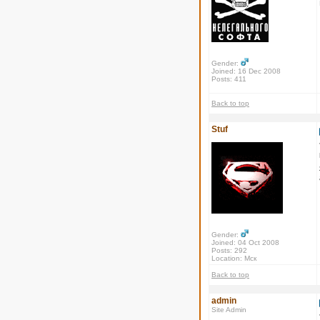
Gender:
Joined: 16 Dec 2008
Posts: 411
Back to top
Stuf
Gender:
Joined: 04 Oct 2008
Posts: 292
Location: Мск
Back to top
admin
Site Admin