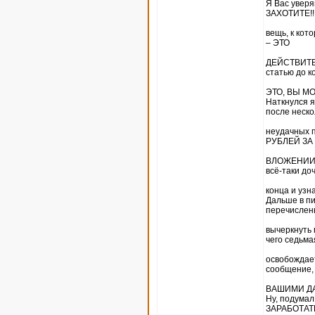
Я Вас увер
ЗАХОТИТЕ!!
вещь, к кот
– ЭТО
ДЕЙСТВИТЕЛ
статью до к
ЭТО, ВЫ МО
Наткнулся я
после неско
неудачных 
РУБЛЕЙ ЗА
ВЛОЖЕНИИ В
всё-таки до
конца и узн
Дальше в пи
перечислен
вычеркнуть 
чего седьма
освобождает
сообщение, 
ВАШИМИ ДАН
Ну, подума
ЗАРАБОТАТЬ