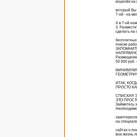
кошелёк на 
который Вы с
7-ой - на ме
А в 7-ой н
3. Размести
сделать на 
бесплатных 
поиске рабо
ЗАПОМНИТЕ,
НАПРЯМУЮ 
Размещение
50 000 руб. 
МИНИМУМ!!!
ГЕОМЕТРИ
ИТАК, КОГ
ПРОСТО КА
СПИСКА!!! 
ЭТО ПРОСТО
Займитесь э
Необходим
заинтересо
на специал
сайтах о по
всю жизнь 