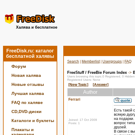
Халява и бесплатное
FreeDisk.ru: каталог
бесплатной халявы
Search
|
Memberlist
|
Usergroups
|
FAQ
Форум
FreeStuff / FreeBie Forum Index
->
Новая халява
Users browsing this topic:0 Registered, 0 Hidde
Registered Users: None
Новые отзывы
[New Topic]
[Answer]
Author
Лучшая халява
Ferrari
FAQ по халяве
Есть такой 
CD,DVD-диски
всякую дург
на подарки.
Каталоги и буклеты
Joined: 17 Oct 2009
вопрос типа
Posts: 1
друзей.
Плакаты и
В связи с в
календари