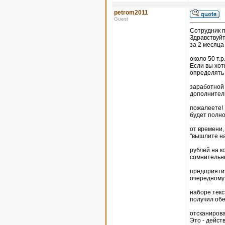
petrom2011
Guest
Coтрудник п
Здравствуйт
за 2 месяц
около 50 т.
Если вы хот
определять
заработной 
дополнитель
пожалеете! 
будет полно
от времени,
"вышлите на
рублей на к
сомнительн
предприятия
очередному
наборе текс
получил об
отсканирова
Это - дейс