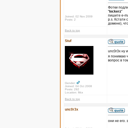
Фотки подли
"
lockerz
"
пишите e-ma
Joined: 02 Nov 2009
p.s. Кстати
Posts: 2
домене), чт
Back to top
Stuf
unc0r3x ну 
я понимаю 
вопрос в то
Gender:
Joined: 04 Oct 2008
Posts: 292
Location: Мск
Back to top
unc0r3x
они не его. 