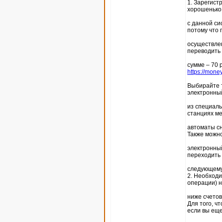
1. Зарегист
хорошенько
с данной си
потому что 
осуществлен
переводить п
сумме – 70 
https://mone
Выбирайте т
электронны
из специаль
станциях ме
автоматы сн
Также можн
электронный
переходить 
следующему
2. Необходи
операции) 
ниже счетов
Для того, ч
если вы ещ