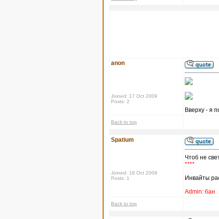
anon
Joined: 17 Oct 2009
Posts: 2
Вверху - я п
Back to top
Spatium
Чтоб не све
****
Joined: 18 Oct 2009
Инвайты рас
Posts: 1
Admin: бан
Back to top