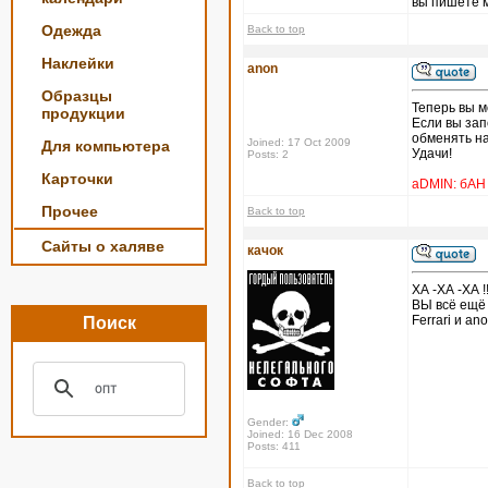
вы пишете м
Одежда
Back to top
Наклейки
anon
Образцы
Теперь вы м
продукции
Если вы зап
обменять на
Joined: 17 Oct 2009
Для компьютера
Удачи!
Posts: 2
Карточки
aDMIN: бАН
Прочее
Back to top
Сайты о халяве
качок
ХА -ХА -ХА !!!!
ВЫ всё ещё 
Ferrari и an
Поиск
Gender:
Joined: 16 Dec 2008
Posts: 411
Back to top