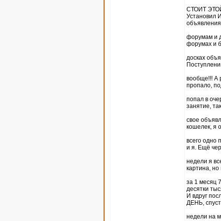
СТОИТ ЭТО
Установил И
объявления
форумам и д
форумах и 
досках объя
Поступлений
вообще!!! А
пропало, по
попал в оче
занятие, та
свое объявл
кошелек, я 
всего одно 
и я. Ещё че
недели я вс
картина, но
за 1 месяц 
десятки тыс
И вдруг пос
ДЕНЬ, спуст
недели на м