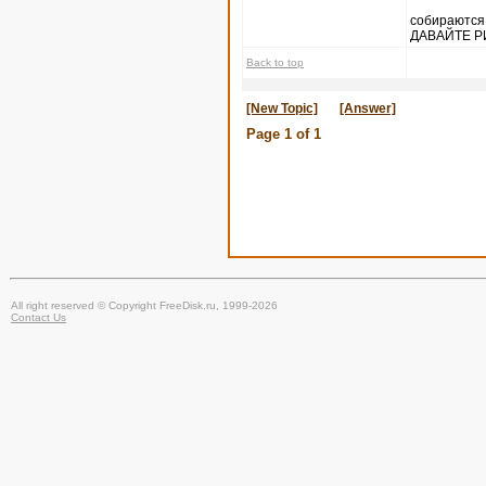
собираются
ДАВАЙТЕ Р
Back to top
[New Topic]
[Answer]
Page
1
of
1
All right reserved © Copyright FreeDisk.ru, 1999-2026
Contact Us