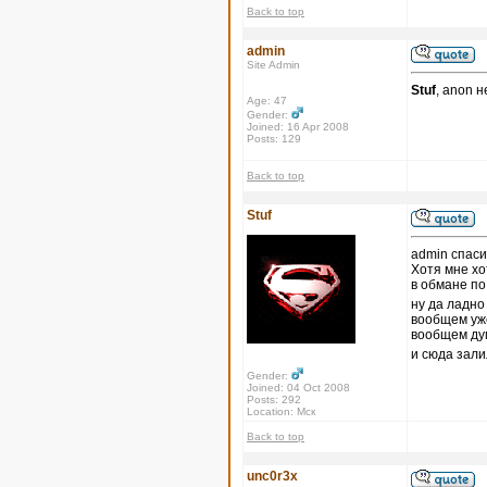
Back to top
admin
Site Admin
Stuf
, anon 
Age: 47
Gender:
Joined: 16 Apr 2008
Posts: 129
Back to top
Stuf
admin спаси
Хотя мне хо
в обмане по
ну да ладн
вообщем уж
вообщем дум
и сюда зали
Gender:
Joined: 04 Oct 2008
Posts: 292
Location: Мск
Back to top
unc0r3x