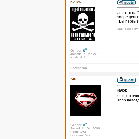
качок
anon - я на
запрещены 
. Вы первые
Last edited by 
Gender:
Joined: 16 Dec 2008
Posts: 411
Back to top
Stuf
качок
я лично оче
anon неподс
Gender:
Joined: 04 Oct 2008
Posts: 292
Location: Мск