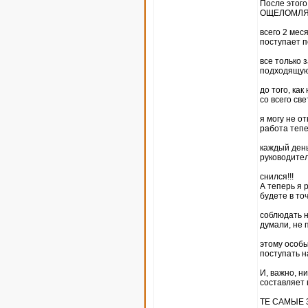
После этог
ОЩЕЛОМЛЯЮ
всего 2 мес
поступает п
все только 
подходящую
до того, ка
со всего све
я могу не о
работа тепе
каждый день
руководител
снился!!!
А теперь я 
будете в то
соблюдать н
думали, не 
этому особы
поступать н
И, важно, н
составляет 
ТЕ САМЫЕ 