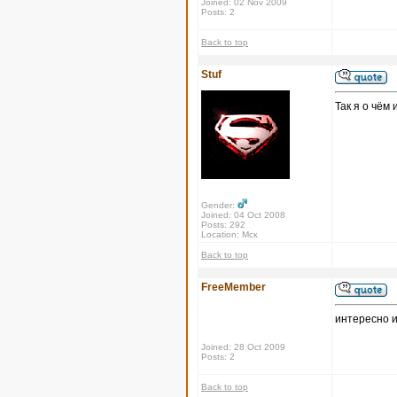
Joined: 02 Nov 2009
Posts: 2
Back to top
Stuf
Так я о чём 
Gender:
Joined: 04 Oct 2008
Posts: 292
Location: Мск
Back to top
FreeMember
интересно и
Joined: 28 Oct 2009
Posts: 2
Back to top