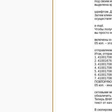
под своим и
выделена к
шрифтом. Да
Затем кликн
осуществлят
e-mail.
Чтобы получ
вы просто н
включены в 
05 коп. – эт
отправляема
Итак, отпра
1. 4100170
2. 4100167
3. 4100170
4. 4100170
5. 4100170
6. 4100170
7. 4100170
ПОВТОРЯЮ, 
05 коп. - ина
сетевыми мо
обналичить 
Теперь ВНИМ
текст от на
В скопиров