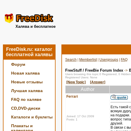
Халява и бесплатное
FreeDisk.ru: каталог
бесплатной халявы
Search
|
Memberlist
|
Usergroups
|
FAQ
Форум
FreeStuff / FreeBie Forum Index
->
Новая халява
Users browsing this topic:0 Registered, 0 Hidde
Registered Users: None
Новые отзывы
[New Topic]
[Answer]
Author
Лучшая халява
Ferrari
FAQ по халяве
Есть такой 
CD,DVD-диски
всякую дург
на подарки.
Каталоги и буклеты
Joined: 17 Oct 2009
вопрос типа
Posts: 1
друзей.
Плакаты и
В связи с в
календари