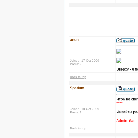
anon
Joined: 17 Oct 2009
Posts: 2
Вверху - я п
Back to top
Spatium
Чтоб не све
****
Joined: 18 Oct 2009
Инвайты рас
Posts: 1
Admin: бан
Back to top