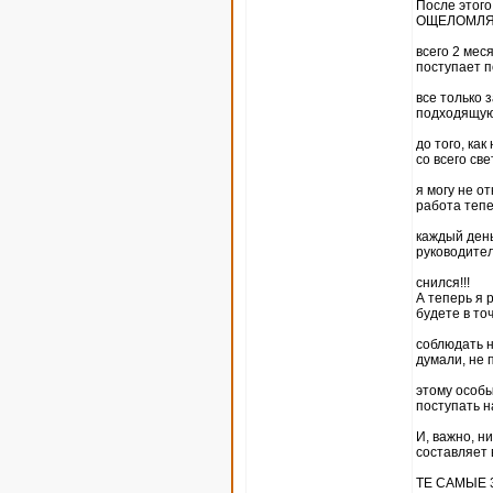
После этог
ОЩЕЛОМЛЯЮ
всего 2 мес
поступает п
все только 
подходящую
до того, ка
со всего све
я могу не о
работа тепе
каждый день
руководител
снился!!!
А теперь я 
будете в то
соблюдать н
думали, не 
этому особы
поступать н
И, важно, н
составляет 
ТЕ САМЫЕ 