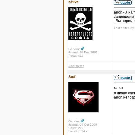
качок
anon - я на
запрещены 
. Вы первые
Last edited by 
Gender:
Joined: 16 Dec 2008
Posts: 411
Back to top
Stuf
качок
я лично оче
anon неподс
Gender:
Joined: 04 Oct 2008
Posts: 292
Location: Мск