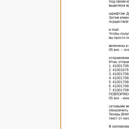
под своим и
выделена к
шрифтом. Да
Затем кликн
осуществлят
e-mail.
Чтобы получ
вы просто н
включены в 
05 коп. – эт
отправляема
Итак, отпра
1. 4100170
2. 4100167
3. 4100170
4. 4100170
5. 4100170
6. 4100170
7. 4100170
ПОВТОРЯЮ, 
05 коп. - ина
сетевыми мо
обналичить 
Теперь ВНИМ
текст от на
В скопиров