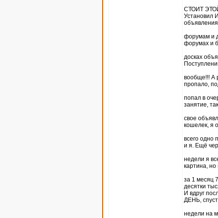
СТОИТ ЭТО
Установил И
объявления
форумам и д
форумах и 
досках объя
Поступлений
вообще!!! А
пропало, по
попал в оче
занятие, та
свое объявл
кошелек, я 
всего одно 
и я. Ещё че
недели я вс
картина, но
за 1 месяц 
десятки тыс
И вдруг пос
ДЕНЬ, спуст
недели на м