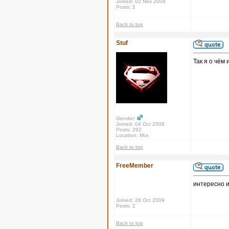
Joined: 02 Nov 2009
Posts: 2
Back to top
Stuf
Так я о чём 
Gender:
Joined: 04 Oct 2008
Posts: 292
Location: Мск
Back to top
FreeMember
интересно и
Joined: 28 Oct 2009
Posts: 2
Back to top