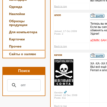
вы пишете м
Одежда
Back to top
Наклейки
anon
Образцы
Теперь вы м
продукции
Если вы зап
обменять на
Joined: 17 Oct 2009
Для компьютера
Удачи!
Posts: 2
Карточки
aDMIN: бАН
Прочее
Back to top
Сайты о халяве
качок
ХА -ХА -ХА !!!!
ВЫ всё ещё 
Ferrari и an
Поиск
Gender:
Joined: 16 Dec 2008
Posts: 411
Back to top