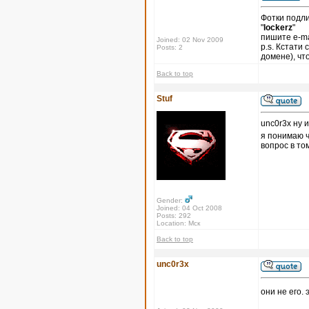
Фотки подли
"
lockerz
"
пишите e-ma
Joined: 02 Nov 2009
p.s. Кстати
Posts: 2
домене), чт
Back to top
Stuf
unc0r3x ну 
я понимаю 
вопрос в то
Gender:
Joined: 04 Oct 2008
Posts: 292
Location: Мск
Back to top
unc0r3x
они не его. 