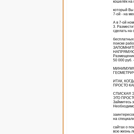
кошелёк на 
который Вы с
7-ой - на ме
А в 7-ой н
3. Размести
сделать на 
бесплатных 
поиске рабо
ЗАПОМНИТЕ,
НАПРЯМУЮ 
Размещение
50 000 руб. 
МИНИМУМ!!!
ГЕОМЕТРИ
ИТАК, КОГ
ПРОСТО КА
СПИСКА!!! 
ЭТО ПРОСТО
Займитесь э
Необходим
заинтересо
на специал
сайтах о по
всю жизнь 