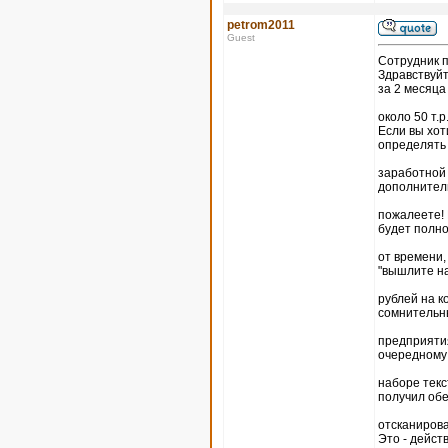
petrom2011
Guest
Coтрудник п
Здравствуйт
за 2 месяц
около 50 т.
Если вы хот
определять
заработной 
дополнитель
пожалеете! 
будет полно
от времени,
"вышлите на
рублей на к
сомнительн
предприятия
очередному
наборе текс
получил об
отсканирова
Это - дейс