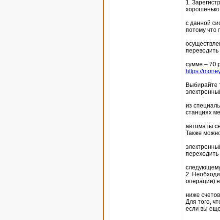
1. Зарегист
хорошенько
с данной си
потому что 
осуществлен
переводить п
сумме – 70 
https://mone
Выбирайте т
электронны
из специаль
станциях ме
автоматы сн
Также можн
электронный
переходить 
следующему
2. Необходи
операции) 
ниже счетов
Для того, ч
если вы ещ