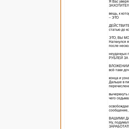
Я Вас увер
ЗАХОТИТЕ!!
вещь, к кот
– ЭТО
ДЕЙСТВИТЕЛ
статью до к
ЭТО, ВЫ МО
Наткнулся я
после неско
неудачных 
РУБЛЕЙ ЗА
ВЛОЖЕНИИ В
всё-таки до
конца и узн
Дальше в пи
перечислен
вычеркнуть 
чего седьма
освобождает
сообщение, 
ВАШИМИ ДАН
Ну, подума
ЗАРАБОТАТЬ