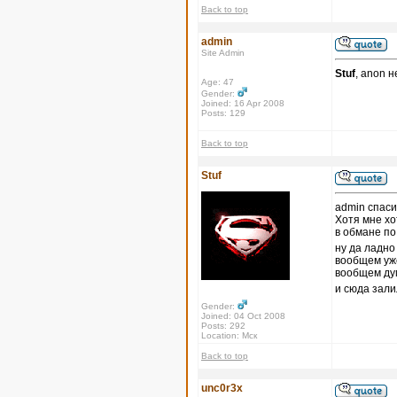
Back to top
admin
Site Admin
Stuf
, anon 
Age: 47
Gender:
Joined: 16 Apr 2008
Posts: 129
Back to top
Stuf
admin спаси
Хотя мне хо
в обмане по
ну да ладн
вообщем уж
вообщем дум
и сюда зали
Gender:
Joined: 04 Oct 2008
Posts: 292
Location: Мск
Back to top
unc0r3x