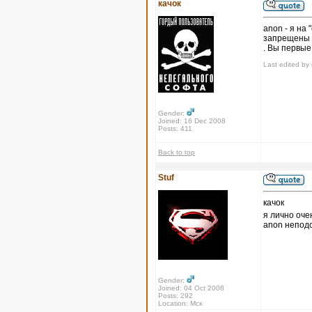
качок
anon - я на
запрещены 
. Вы первые
Last edited by 
Gender:
Joined: 16 Dec 2008
Posts: 411
Back to top
Stuf
качок
я лично оче
anon неподс
Gender:
Joined: 04 Oct 2008
Posts: 292
Location: Мск