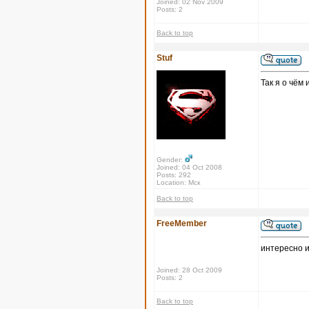
Joined: 02 Nov 2009
Posts: 2
Back to top
Stuf
Так я о чём 
Gender:
Joined: 04 Oct 2008
Posts: 292
Location: Мск
Back to top
FreeMember
интересно и
Joined: 28 Oct 2009
Posts: 2
Back to top