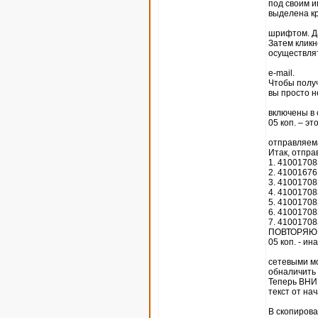
под своим и
выделена к
шрифтом. Да
Затем кликн
осуществлят
e-mail.
Чтобы получ
вы просто н
включены в 
05 коп. – эт
отправляема
Итак, отпра
1. 4100170
2. 4100167
3. 4100170
4. 4100170
5. 4100170
6. 4100170
7. 4100170
ПОВТОРЯЮ, 
05 коп. - ина
сетевыми мо
обналичить 
Теперь ВНИМ
текст от на
В скопиров