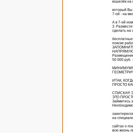
кошелёк на 
который Вы с
7-ой - на ме
А в 7-ой н
3. Размести
сделать на 
бесплатных 
поиске рабо
ЗАПОМНИТЕ,
НАПРЯМУЮ 
Размещение
50 000 руб. 
МИНИМУМ!!!
ГЕОМЕТРИ
ИТАК, КОГ
ПРОСТО КА
СПИСКА!!! 
ЭТО ПРОСТО
Займитесь э
Необходим
заинтересо
на специал
сайтах о по
всю жизнь 