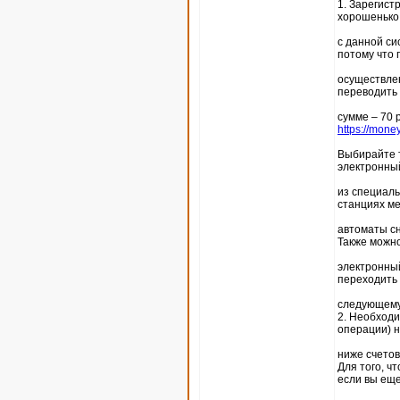
1. Зарегист
хорошенько
с данной си
потому что 
осуществлен
переводить п
сумме – 70 
https://mone
Выбирайте т
электронны
из специаль
станциях ме
автоматы сн
Также можн
электронный
переходить 
следующему
2. Необходи
операции) 
ниже счетов
Для того, ч
если вы ещ