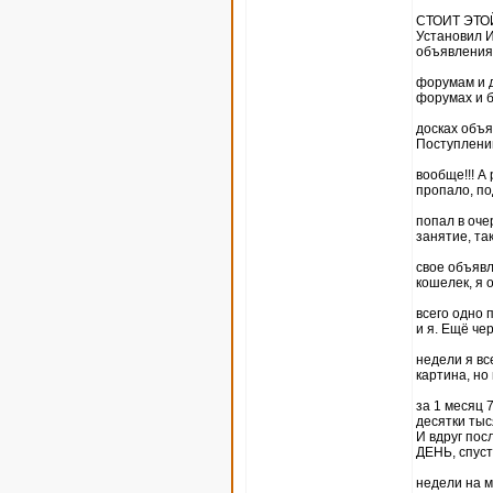
СТОИТ ЭТО
Установил И
объявления
форумам и д
форумах и 
досках объя
Поступлений
вообще!!! А
пропало, по
попал в оче
занятие, та
свое объявл
кошелек, я 
всего одно 
и я. Ещё че
недели я вс
картина, но
за 1 месяц 
десятки тыс
И вдруг пос
ДЕНЬ, спуст
недели на м