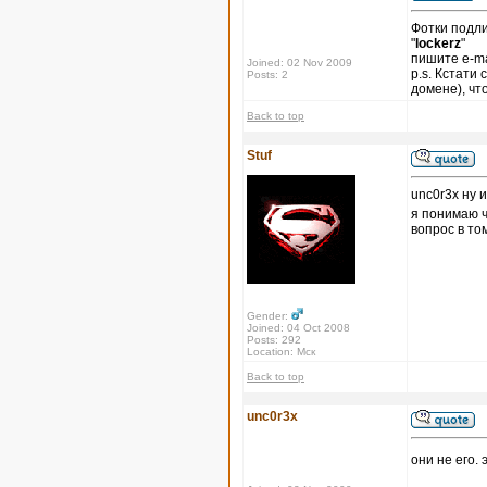
Фотки подли
"
lockerz
"
пишите e-ma
Joined: 02 Nov 2009
p.s. Кстати
Posts: 2
домене), чт
Back to top
Stuf
unc0r3x ну 
я понимаю 
вопрос в то
Gender:
Joined: 04 Oct 2008
Posts: 292
Location: Мск
Back to top
unc0r3x
они не его. 