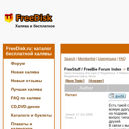
Халява и бесплатное
FreeDisk.ru: каталог
бесплатной халявы
Search
|
Memberlist
|
Usergroups
|
FAQ
Форум
FreeStuff / FreeBie Forum Index
->
Новая халява
Users browsing this topic:0 Registered, 0 Hidde
Registered Users: None
Новые отзывы
[New Topic]
[Answer]
Author
Лучшая халява
Ferrari
FAQ по халяве
Есть такой 
CD,DVD-диски
всякую дург
на подарки.
Каталоги и буклеты
Joined: 17 Oct 2009
вопрос типа
Posts: 1
друзей.
Плакаты и
В связи с в
календари