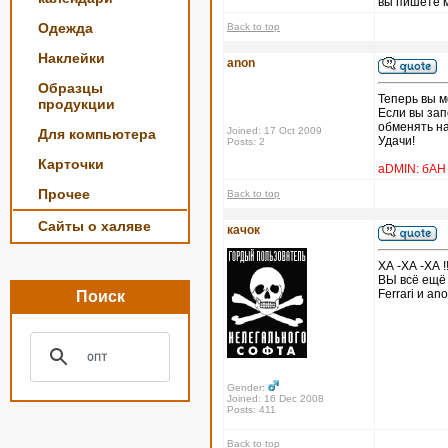
вы пишете м
Одежда
Back to top
Наклейки
anon
Образцы
Теперь вы м
продукции
Если вы зап
обменять на
Joined: 17 Oct 2009
Для компьютера
Удачи!
Posts: 2
Карточки
aDMIN: бАН
Прочее
Back to top
Сайты о халяве
качок
ХА -ХА -ХА !!!!
ВЫ всё ещё 
Ferrari и an
Поиск
Gender:
Joined: 16 Dec 2008
Posts: 411
Back to top