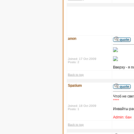
anon
Joined: 17 Oct 2009
Posts: 2
Вверху - я п
Back to top
Spatium
Чтоб не све
****
Joined: 18 Oct 2009
Инвайты рас
Posts: 1
Admin: бан
Back to top