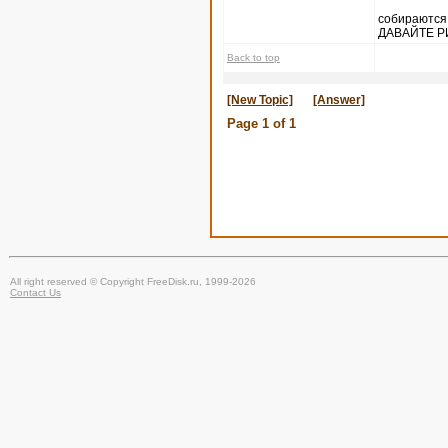
собираются
ДАВАЙТЕ Р
Back to top
[New Topic]
[Answer]
Page
1
of
1
All right reserved © Copyright FreeDisk.ru, 1999-2026
Contact Us