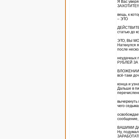
Я Вас увер
ЗАХОТИТЕ!!
вещь, к кот
– ЭТО
ДЕЙСТВИТЕЛ
статью до к
ЭТО, ВЫ МО
Наткнулся я
после неско
неудачных 
РУБЛЕЙ ЗА
ВЛОЖЕНИИ В
всё-таки до
конца и узн
Дальше в пи
перечислен
вычеркнуть 
чего седьма
освобождает
сообщение, 
ВАШИМИ ДАН
Ну, подума
ЗАРАБОТАТЬ