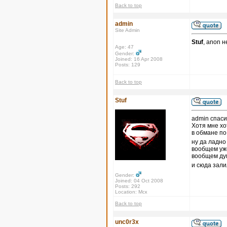
Back to top
admin
Site Admin
Stuf
, anon 
Age: 47
Gender:
Joined: 16 Apr 2008
Posts: 129
Back to top
Stuf
admin спаси
Хотя мне хо
в обмане по
ну да ладн
вообщем уж
вообщем дум
и сюда зали
Gender:
Joined: 04 Oct 2008
Posts: 292
Location: Мск
Back to top
unc0r3x