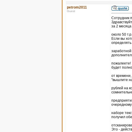
petrom2011
Guest
Coтрудник п
Здравствуйт
за 2 месяц
около 50 т.
Если вы хот
определять
заработной 
дополнитель
пожалеете! 
будет полно
от времени,
"вышлите на
рублей на к
сомнительн
предприятия
очередному
наборе текс
получил об
отсканирова
Это - дейс