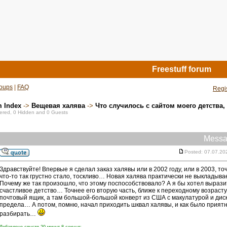
Freestuff forum
oups
|
FAQ
Regi
m Index
->
Вещевая халява
->
Что случилось с сайтом моего детства,
stered, 0 Hidden and 0 Guests
Messa
Posted: 07.07.20
Здравствуйте! Впервые я сделал заказ халявы или в 2002 году, или в 2003, 
что-то так грустно стало, тоскливо… Новая халява практически не выклады
Почему же так произошло, что этому поспособствовало? А я бы хотел вырази
счастливое детство… Точнее его вторую часть, ближе к переходному возраст
почтовый ящик, а там большой-большой конверт из США с макулатурой и ди
предела… А потом, помню, начал приходить шквал халявы, и как было приятно 
разбирать…