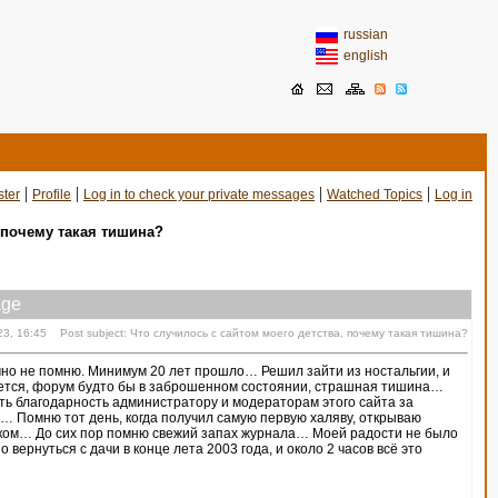
russian
english
|
|
|
|
ster
Profile
Log in to check your private messages
Watched Topics
Log in
 почему такая тишина?
ge
23, 16:45 Post subject: Что случилось с сайтом моего детства, почему такая тишина?
точно не помню. Минимум 20 лет прошло… Решил зайти из ностальгии, и
вается, форум будто бы в заброшенном состоянии, страшная тишина…
ть благодарность администратору и модераторам этого сайта за
у… Помню тот день, когда получил самую первую халяву, открываю
ском… До сих пор помню свежий запах журнала… Моей радости не было
вернуться с дачи в конце лета 2003 года, и около 2 часов всё это