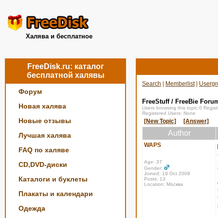
Халява и бесплатное
FreeDisk.ru: каталог
бесплатной халявы
Search
|
Memberlist
|
Usergr
Форум
FreeStuff / FreeBie Foru
Новая халява
Users browsing this topic:0 Regi
Registered Users: None
Новые отзывы
[New Topic]
[Answer]
Author
Лучшая халява
WAPS
FAQ по халяве
Age: 37
CD,DVD-диски
Gender:
Joined: 19 Oct 2008
Каталоги и буклеты
Posts: 13
Location: Москва
Плакаты и календари
Одежда