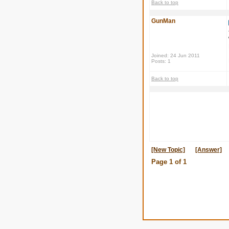
Back to top
GunMan
Joined: 24 Jun 2011
Posts: 1
Back to top
[New Topic]
[Answer]
Page
1
of
1