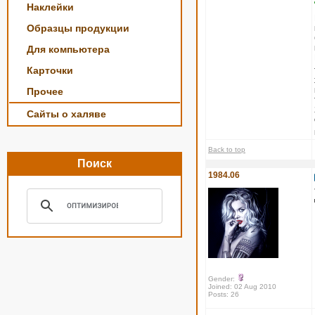
Наклейки
Образцы продукции
Для компьютера
Карточки
Прочее
Сайты о халяве
Back to top
Поиск
1984.06
Gender:
Joined: 02 Aug 2010
Posts: 26