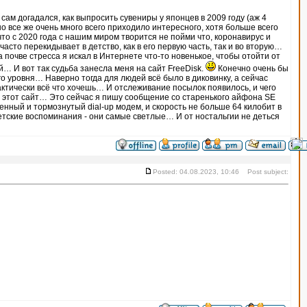
сам догадался, как выпросить сувениры у японцев в 2009 году (аж 4
о все же очень много всего приходило интересного, хотя больше всего
о с 2020 года с нашим миром творится не пойми что, коронавирус и
сто перекидывает в детство, как в его первую часть, так и во вторую…
на почве стресса я искал в Интернете что-то новенькое, чтобы отойти от
… И вот так судьба занесла меня на сайт FreeDisk.
Конечно очень бы
го уровня… Наверно тогда для людей всё было в диковинку, а сейчас
актически всё что хочешь… И отслеживание посылок появилось, и чего
а этот сайт… Это сейчас я пишу сообщение со старенького айфона SE
ленный и тормознутый dial-up модем, и скорость не больше 64 килобит в
тские воспоминания - они самые светлые… И от ностальгии не деться
Posted: 04.08.2023, 10:46 Post subject: