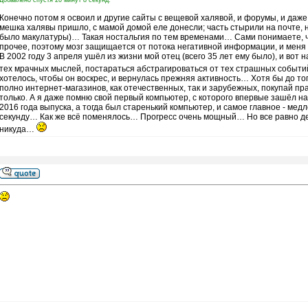
Добавлено спустя 20 минут 8 секунд:
Конечно потом я освоил и другие сайты с вещевой халявой, и форумы, и даже 
мешка халявы пришло, с мамой домой еле донесли; часть стырили на почте, н
было макулатуры)… Такая ностальгия по тем временами… Сами понимаете, чт
прочее, поэтому мозг защищается от потока негативной информации, и меня ча
В 2002 году 3 апреля ушёл из жизни мой отец (всего 35 лет ему было), и вот 
тех мрачных мыслей, постараться абстрагироваться от тех страшных событий
хотелось, чтобы он воскрес, и вернулась прежняя активность… Хотя бы до то
полно интернет-магазинов, как отечественных, так и зарубежных, покупай пр
только. А я даже помню свой первый компьютер, с которого впервые зашёл н
2016 года выпуска, а тогда был старенький компьютер, и самое главное - мед
секунду… Как же всё поменялось… Прогресс очень мощный… Но все равно де
никуда…