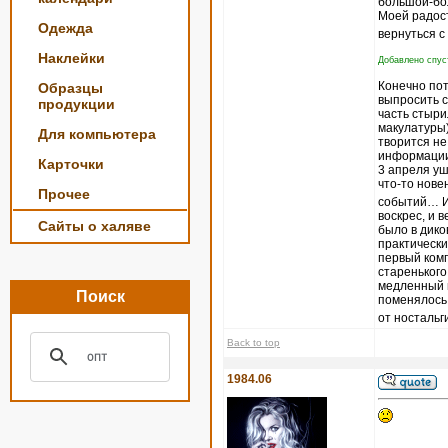
большой-бо
Моей радост
Одежда
вернуться с
Наклейки
Добавлено спуст
Конечно пот
Образцы
выпросить с
продукции
часть стыри
макулатуры)
Для компьютера
творится не
информации,
Карточки
3 апреля уш
что-то нове
Прочее
событий… И 
воскрес, и 
Сайты о халяве
было в дико
практически
первый комп
старенького
медленный и
Поиск
поменялось
от ностальг
Back to top
1984.06