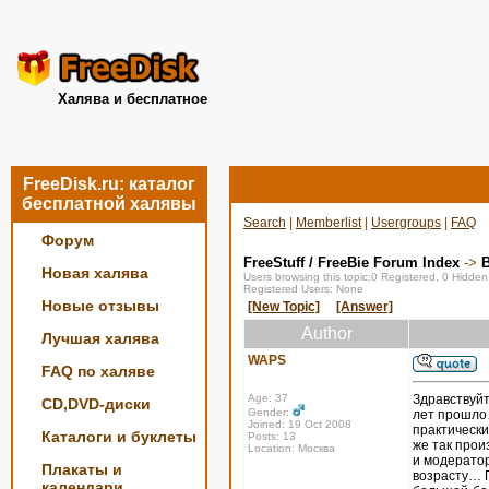
Халява и бесплатное
FreeDisk.ru: каталог
бесплатной халявы
Search
|
Memberlist
|
Usergroups
|
FAQ
Форум
FreeStuff / FreeBie Forum Index
->
Новая халява
Users browsing this topic:0 Registered, 0 Hidde
Registered Users: None
Новые отзывы
[New Topic]
[Answer]
Author
Лучшая халява
WAPS
FAQ по халяве
Age: 37
Здравствуйт
CD,DVD-диски
Gender:
лет прошло…
Joined: 19 Oct 2008
практическ
Каталоги и буклеты
Posts: 13
же так прои
Location: Москва
и модератор
Плакаты и
возрасту… П
календари