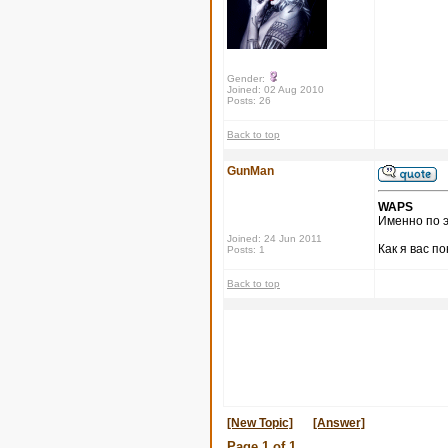
Gender:
Joined: 02 Aug 2010
Posts: 26
Back to top
GunMan
WAPS
Именно по э
Joined: 24 Jun 2011
Как я вас п
Posts: 1
Back to top
[New Topic]
[Answer]
Page
1
of
1