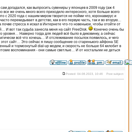
сам догадался, как выпросить сувениры у японцев в 2009 году (аж 4
о все же очень много всего приходило интересного, хотя больше всего
о с 2020 года с нашим миром творится не пойми что, коронавирус и
сто перекидывает в детство, как в его первую часть, так и во вторую…
на почве стресса я искал в Интернете что-то новенькое, чтобы отойти от
… И вот так судьба занесла меня на сайт FreeDisk.
Конечно очень бы
го уровня… Наверно тогда для людей всё было в диковинку, а сейчас
актически всё что хочешь… И отслеживание посылок появилось, и чего
а этот сайт… Это сейчас я пишу сообщение со старенького айфона SE
ленный и тормознутый dial-up модем, и скорость не больше 64 килобит в
тские воспоминания - они самые светлые… И от ностальгии не деться
Posted: 04.08.2023, 10:46 Post subject: