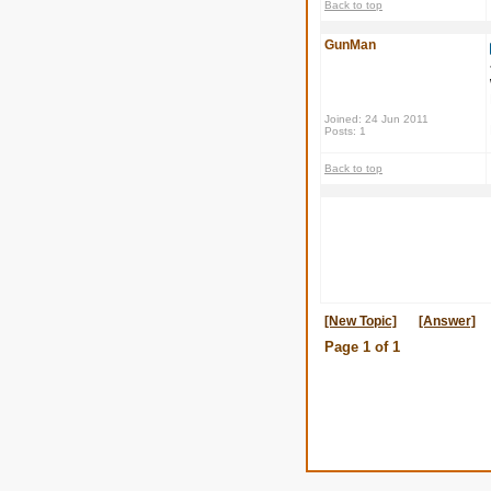
Back to top
GunMan
Joined: 24 Jun 2011
Posts: 1
Back to top
[New Topic]
[Answer]
Page
1
of
1