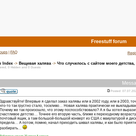
Freestuff forum
oups
|
FAQ
Regi
m Index
->
Вещевая халява
->
Что случилось с сайтом моего детства,
stered, 0 Hidden and 0 Guests
Messa
Posted: 07.07.20
Здравствуйте! Впервые я сделал заказ халявы или в 2002 году, или в 2003, 
что-то так грустно стало, тоскливо… Новая халява практически не выклады
Почему же так произошло, что этому поспособствовало? А я бы хотел вырази
счастливое детство… Точнее его вторую часть, ближе к переходному возраст
почтовый ящик, а там большой-большой конверт из США с макулатурой и ди
предела… А потом, помню, начал приходить шквал халявы, и как было приятно 
разбирать…