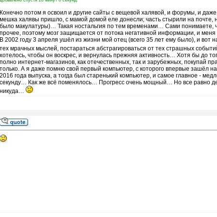
Добавлено спустя 20 минут 8 секунд:
Конечно потом я освоил и другие сайты с вещевой халявой, и форумы, и даже 
мешка халявы пришло, с мамой домой еле донесли; часть стырили на почте, н
было макулатуры)… Такая ностальгия по тем временами… Сами понимаете, чт
прочее, поэтому мозг защищается от потока негативной информации, и меня ча
В 2002 году 3 апреля ушёл из жизни мой отец (всего 35 лет ему было), и вот 
тех мрачных мыслей, постараться абстрагироваться от тех страшных событий
хотелось, чтобы он воскрес, и вернулась прежняя активность… Хотя бы до то
полно интернет-магазинов, как отечественных, так и зарубежных, покупай пр
только. А я даже помню свой первый компьютер, с которого впервые зашёл н
2016 года выпуска, а тогда был старенький компьютер, и самое главное - мед
секунду… Как же всё поменялось… Прогресс очень мощный… Но все равно де
никуда…