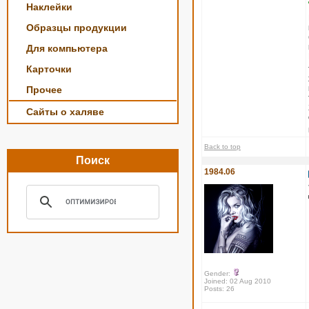
Наклейки
Образцы продукции
Для компьютера
Карточки
Прочее
Сайты о халяве
Back to top
Поиск
1984.06
Gender:
Joined: 02 Aug 2010
Posts: 26