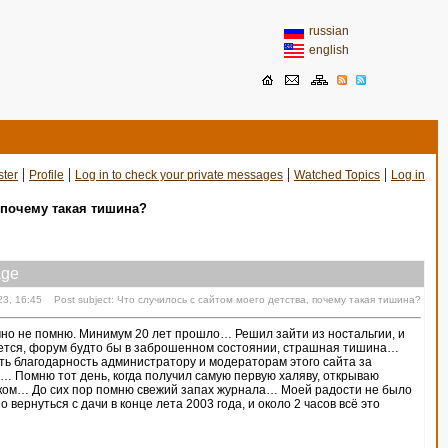
russian
english
|
|
|
|
ster
Profile
Log in to check your private messages
Watched Topics
Log in
 почему такая тишина?
ge
23, 16:45 Post subject: Что случилось с сайтом моего детства, почему такая тишина?
точно не помню. Минимум 20 лет прошло… Решил зайти из ностальгии, и
вается, форум будто бы в заброшенном состоянии, страшная тишина…
ть благодарность администратору и модераторам этого сайта за
у… Помню тот день, когда получил самую первую халяву, открываю
ском… До сих пор помню свежий запах журнала… Моей радости не было
вернуться с дачи в конце лета 2003 года, и около 2 часов всё это