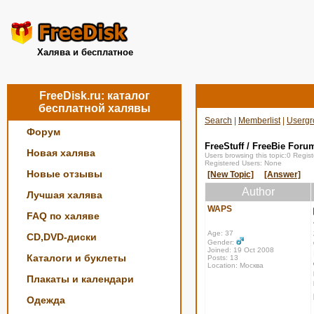
Халява и бесплатное
FreeDisk.ru: каталог
бесплатной халявы
Search
|
Memberlist
|
Usergr
Форум
FreeStuff / FreeBie Foru
Новая халява
Users browsing this topic:0 Regi
Registered Users: None
Новые отзывы
[New Topic]
[Answer]
Author
Лучшая халява
WAPS
FAQ по халяве
Age: 37
CD,DVD-диски
Gender:
Joined: 19 Oct 2008
Каталоги и буклеты
Posts: 13
Location: Москва
Плакаты и календари
Одежда