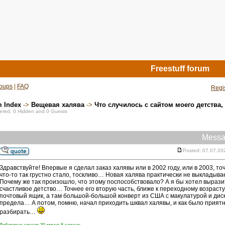
Freestuff forum
oups
|
FAQ
Regi
m Index
->
Вещевая халява
->
Что случилось с сайтом моего детства,
stered, 0 Hidden and 0 Guests
Messa
Posted: 07.07.20
Здравствуйте! Впервые я сделал заказ халявы или в 2002 году, или в 2003, 
что-то так грустно стало, тоскливо… Новая халява практически не выклады
Почему же так произошло, что этому поспособствовало? А я бы хотел вырази
счастливое детство… Точнее его вторую часть, ближе к переходному возраст
почтовый ящик, а там большой-большой конверт из США с макулатурой и ди
предела… А потом, помню, начал приходить шквал халявы, и как было приятно 
разбирать…