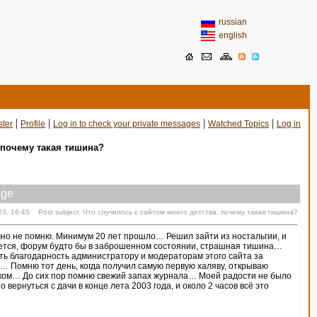
russian
english
|
|
|
|
ster
Profile
Log in to check your private messages
Watched Topics
Log in
 почему такая тишина?
ge
23, 16:45 Post subject: Что случилось с сайтом моего детства, почему такая тишина?
точно не помню. Минимум 20 лет прошло… Решил зайти из ностальгии, и
вается, форум будто бы в заброшенном состоянии, страшная тишина…
ть благодарность администратору и модераторам этого сайта за
у… Помню тот день, когда получил самую первую халяву, открываю
ском… До сих пор помню свежий запах журнала… Моей радости не было
вернуться с дачи в конце лета 2003 года, и около 2 часов всё это