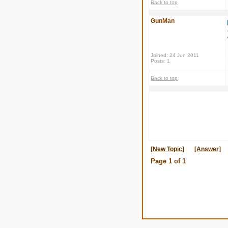
Back to top
GunMan
Joined: 24 Jun 2011
Posts: 1
Back to top
[New Topic]
[Answer]
Page
1
of
1