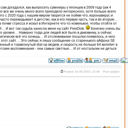
сам догадался, как выпросить сувениры у японцев в 2009 году (аж 4
о все же очень много всего приходило интересного, хотя больше всего
о с 2020 года с нашим миром творится не пойми что, коронавирус и
сто перекидывает в детство, как в его первую часть, так и во вторую…
на почве стресса я искал в Интернете что-то новенькое, чтобы отойти от
… И вот так судьба занесла меня на сайт FreeDisk.
Конечно очень бы
го уровня… Наверно тогда для людей всё было в диковинку, а сейчас
актически всё что хочешь… И отслеживание посылок появилось, и чего
а этот сайт… Это сейчас я пишу сообщение со старенького айфона SE
ленный и тормознутый dial-up модем, и скорость не больше 64 килобит в
тские воспоминания - они самые светлые… И от ностальгии не деться
Posted: 04.08.2023, 10:46 Post subject: