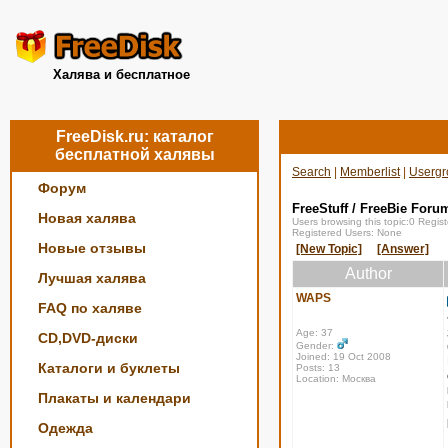
Халява и бесплатное
FreeDisk.ru: каталог
бесплатной халявы
Search
|
Memberlist
|
Usergr
Форум
FreeStuff / FreeBie Foru
Новая халява
Users browsing this topic:0 Regi
Registered Users: None
Новые отзывы
[New Topic]
[Answer]
Author
Лучшая халява
WAPS
FAQ по халяве
Age: 37
CD,DVD-диски
Gender:
Joined: 19 Oct 2008
Каталоги и буклеты
Posts: 13
Location: Москва
Плакаты и календари
Одежда