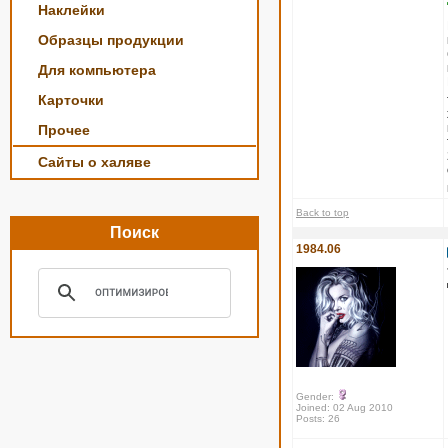
Наклейки
Образцы продукции
Для компьютера
Карточки
Прочее
Сайты о халяве
Back to top
Поиск
1984.06
Gender:
Joined: 02 Aug 2010
Posts: 26