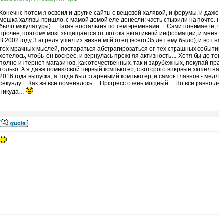
Добавлено спустя 20 минут 8 секунд:
Конечно потом я освоил и другие сайты с вещевой халявой, и форумы, и даже 
мешка халявы пришло, с мамой домой еле донесли; часть стырили на почте, н
было макулатуры)… Такая ностальгия по тем временами… Сами понимаете, чт
прочее, поэтому мозг защищается от потока негативной информации, и меня ча
В 2002 году 3 апреля ушёл из жизни мой отец (всего 35 лет ему было), и вот 
тех мрачных мыслей, постараться абстрагироваться от тех страшных событий
хотелось, чтобы он воскрес, и вернулась прежняя активность… Хотя бы до то
полно интернет-магазинов, как отечественных, так и зарубежных, покупай пр
только. А я даже помню свой первый компьютер, с которого впервые зашёл н
2016 года выпуска, а тогда был старенький компьютер, и самое главное - мед
секунду… Как же всё поменялось… Прогресс очень мощный… Но все равно де
никуда…