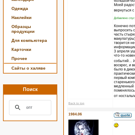
большой-бо
Моей радост
Одежда
вернуться с
Наклейки
Добавлено спуст
Конечно пот
Образцы
выпросить с
продукции
часть стыри
макулатуры)
Для компьютера
творится не
информации,
Карточки
3 апреля уш
что-то нове
Прочее
событий… И 
воскрес, и 
Сайты о халяве
было в дико
практически
первый комп
старенького
медленный и
Поиск
поменялось
от ностальг
Back to top
1984.06