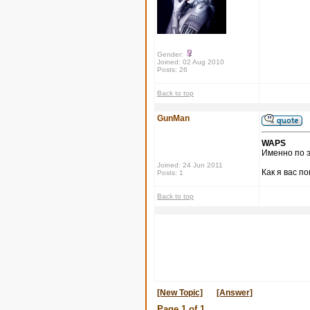
Gender:
Joined: 02 Aug 2010
Posts: 26
Back to top
GunMan
WAPS
Именно по э
Joined: 24 Jun 2011
Как я вас п
Posts: 1
Back to top
[New Topic]
[Answer]
Page
1
of
1