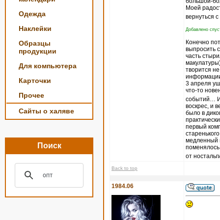
большой-бо
Моей радост
Одежда
вернуться с
Наклейки
Добавлено спуст
Конечно пот
Образцы
выпросить с
продукции
часть стыри
макулатуры)
Для компьютера
творится не
информации,
Карточки
3 апреля уш
что-то нове
Прочее
событий… И 
воскрес, и 
Сайты о халяве
было в дико
практически
первый комп
старенького
медленный и
Поиск
поменялось
от ностальг
Back to top
1984.06