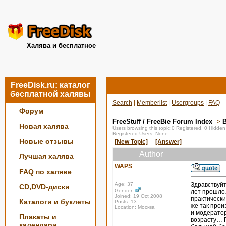
Халява и бесплатное
FreeDisk.ru: каталог
бесплатной халявы
Search
|
Memberlist
|
Usergroups
|
FAQ
Форум
FreeStuff / FreeBie Forum Index
->
Новая халява
Users browsing this topic:0 Registered, 0 Hidde
Registered Users: None
Новые отзывы
[New Topic]
[Answer]
Author
Лучшая халява
WAPS
FAQ по халяве
Age: 37
Здравствуйт
CD,DVD-диски
Gender:
лет прошло…
Joined: 19 Oct 2008
практическ
Каталоги и буклеты
Posts: 13
же так прои
Location: Москва
и модератор
Плакаты и
возрасту… П
календари