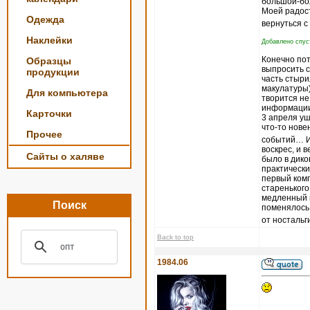
большой-бо
Моей радост
Одежда
вернуться с
Наклейки
Добавлено спуст
Конечно пот
Образцы
выпросить с
продукции
часть стыри
макулатуры)
Для компьютера
творится не
информации,
Карточки
3 апреля уш
что-то нове
Прочее
событий… И 
воскрес, и 
Сайты о халяве
было в дико
практически
первый комп
старенького
медленный и
Поиск
поменялось
от ностальг
Back to top
1984.06