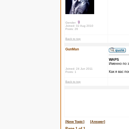
Gender:
Joined: 02 Aug 2010
Posts: 26
Back to top
GunMan
WAPS
Именно по э
Joined: 24 Jun 2011
Как я вас п
Posts: 1
Back to top
[New Topic]
[Answer]
Page
1
of
1