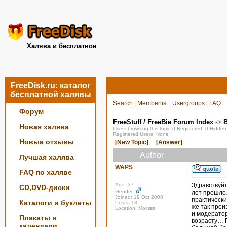
Халява и бесплатное
FreeDisk.ru: каталог
бесплатной халявы
Search
|
Memberlist
|
Usergroups
|
FAQ
Форум
FreeStuff / FreeBie Forum Index
->
Новая халява
Users browsing this topic:0 Registered, 0 Hidde
Registered Users: None
Новые отзывы
[New Topic]
[Answer]
Author
Лучшая халява
WAPS
FAQ по халяве
Age: 37
Здравствуйт
CD,DVD-диски
Gender:
лет прошло…
Joined: 19 Oct 2008
практическ
Каталоги и буклеты
Posts: 13
же так прои
Location: Москва
и модератор
Плакаты и
возрасту… П
календари