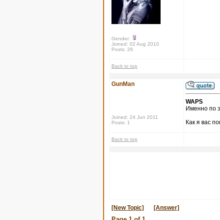
Gender:
Joined: 02 Aug 2010
Posts: 26
Back to top
GunMan
WAPS
Именно по э
Joined: 24 Jun 2011
Как я вас п
Posts: 1
Back to top
[New Topic]
[Answer]
Page
1
of
1