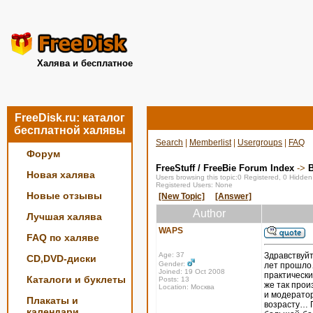
Халява и бесплатное
FreeDisk.ru: каталог
бесплатной халявы
Search
|
Memberlist
|
Usergroups
|
FAQ
Форум
FreeStuff / FreeBie Forum Index
->
Новая халява
Users browsing this topic:0 Registered, 0 Hidde
Registered Users: None
Новые отзывы
[New Topic]
[Answer]
Author
Лучшая халява
WAPS
FAQ по халяве
Age: 37
Здравствуйт
CD,DVD-диски
Gender:
лет прошло…
Joined: 19 Oct 2008
практическ
Каталоги и буклеты
Posts: 13
же так прои
Location: Москва
и модератор
Плакаты и
возрасту… П
календари