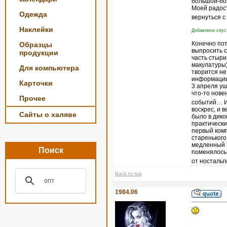
большой-бо
Моей радост
Одежда
вернуться с
Наклейки
Добавлено спуст
Конечно пот
Образцы
выпросить с
продукции
часть стыри
макулатуры)
Для компьютера
творится не
информации,
Карточки
3 апреля уш
что-то нове
Прочее
событий… И 
воскрес, и 
Сайты о халяве
было в дико
практически
первый комп
старенького
медленный и
Поиск
поменялось
от ностальг
Back to top
1984.06