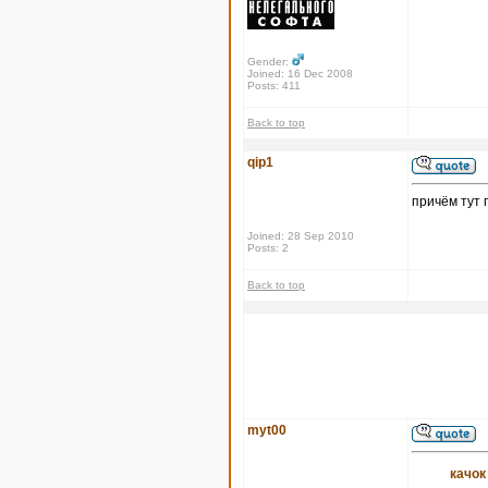
Gender:
Joined: 16 Dec 2008
Posts: 411
Back to top
qip1
причём тут 
Joined: 28 Sep 2010
Posts: 2
Back to top
myt00
качок