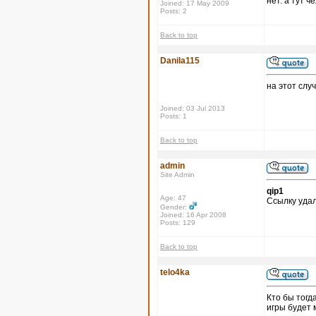
нет. а тут 
Joined: 17 May 2009
Posts: 2
Back to top
Danila115
на этот слу
Joined: 03 Jul 2013
Posts: 1
Back to top
admin
Site Admin
qip1
Age: 47
Ссылку удал
Gender:
Joined: 16 Apr 2008
Posts: 129
Back to top
telo4ka
Кто бы тогд
игры будет 