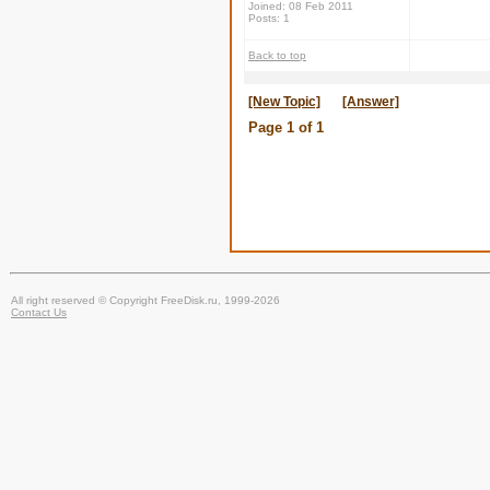
Joined: 08 Feb 2011
Posts: 1
Back to top
[New Topic]
[Answer]
Page
1
of
1
All right reserved © Copyright FreeDisk.ru, 1999-2026
Contact Us