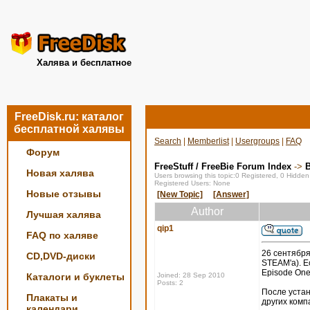
Халява и бесплатное
FreeDisk.ru: каталог
бесплатной халявы
Search
|
Memberlist
|
Usergroups
|
FAQ
Форум
FreeStuff / FreeBie Forum Index
->
Новая халява
Users browsing this topic:0 Registered, 0 Hidde
Registered Users: None
Новые отзывы
[New Topic]
[Answer]
Author
Лучшая халява
qip1
FAQ по халяве
26 сентября
CD,DVD-диски
STEAM'a). Ес
Episode One,
Каталоги и буклеты
Joined: 28 Sep 2010
Posts: 2
После устан
Плакаты и
других комп
календари