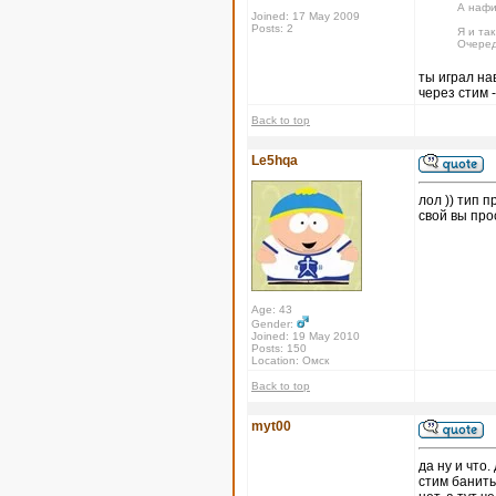
А нафи
Joined: 17 May 2009
Posts: 2
Я и так
Очеред
ты играл на
через стим -
Back to top
Le5hqa
лол )) тип п
свой вы про
Age: 43
Gender:
Joined: 19 May 2010
Posts: 150
Location: Омск
Back to top
myt00
да ну и что
стим банить