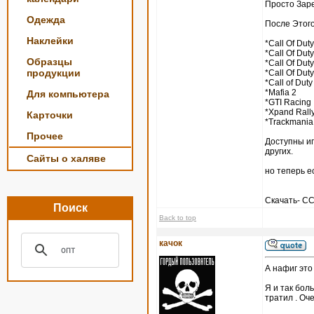
Просто Зар
Одежда
После Этого
Наклейки
*Call Of Duty
*Call Of Duty
Образцы
*Call Of Duty
продукции
*Call Of Duty
*Call of Duty
*Mafia 2
Для компьютера
*GTI Racing
*Xpand Rall
Карточки
*Trackmania
Прочее
Доступны игры
других.
Сайты о халяве
но теперь е
Скачать- 
Поиск
Back to top
качок
А нафиг это
Я и так боль
тратил . Оч