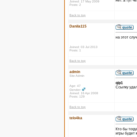
нет. а тут 
Joined: 17 May 2009
Posts: 2
Back to top
Danila115
на этот слу
Joined: 03 Jul 2013
Posts: 1
Back to top
admin
Site Admin
qip1
Age: 47
Ссылку удал
Gender:
Joined: 16 Apr 2008
Posts: 129
Back to top
telo4ka
Кто бы тогд
игры будет 