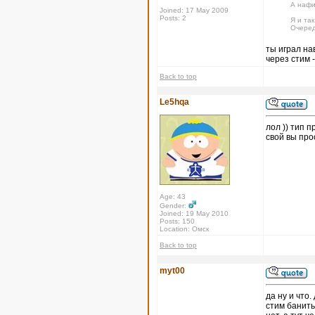
А нафи
Joined: 17 May 2009
Posts: 2
Я и так
Очеред
ты играл на
через стим -
Back to top
Le5hqa
лол )) тип п
свой вы про
Age: 43
Gender:
Joined: 19 May 2010
Posts: 150
Location: Омск
Back to top
myt00
да ну и что
стим банить