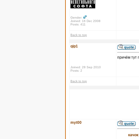
Gender:
Joined: 16 Dec 2008
Posts: 411
Back to top
qip1
причём тут 
Joined: 28 Sep 2010
Posts: 2
Back to top
myt00
качок