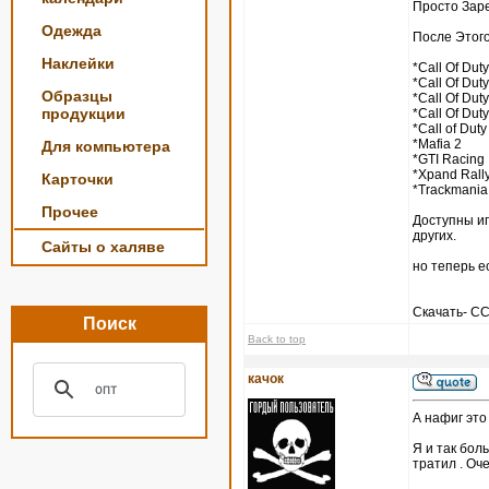
Просто Зар
Одежда
После Этого
Наклейки
*Call Of Duty
*Call Of Duty
Образцы
*Call Of Duty
продукции
*Call Of Duty
*Call of Duty
*Mafia 2
Для компьютера
*GTI Racing
*Xpand Rall
Карточки
*Trackmania
Прочее
Доступны игры
других.
Сайты о халяве
но теперь е
Скачать- 
Поиск
Back to top
качок
А нафиг это
Я и так боль
тратил . Оч