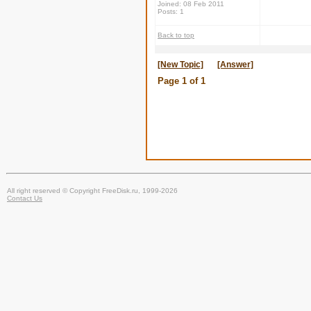
Joined: 08 Feb 2011
Posts: 1
Back to top
[New Topic]
[Answer]
Page
1
of
1
All right reserved © Copyright FreeDisk.ru, 1999-2026
Contact Us