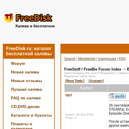
Халява и бесплатное
FreeDisk.ru: каталог
бесплатной халявы
Search
|
Memberlist
|
Usergroups
|
FAQ
Форум
FreeStuff / FreeBie Forum Index
->
Новая халява
Users browsing this topic:0 Registered, 0 Hidde
Registered Users: None
Новые отзывы
[New Topic]
[Answer]
Author
Лучшая халява
qip1
FAQ по халяве
26 сентября
CD,DVD-диски
STEAM'a). Ес
Episode One,
Каталоги и буклеты
Joined: 28 Sep 2010
Posts: 2
После устан
Плакаты и
других комп
календари