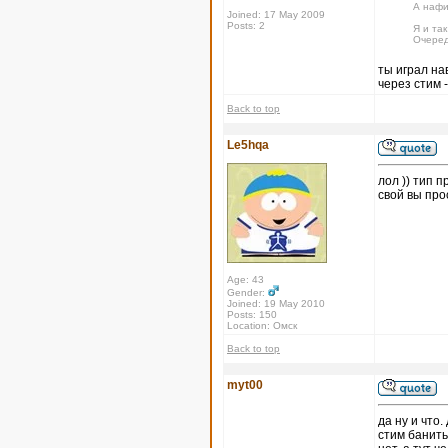
А нафи
Joined: 17 May 2009
Posts: 2
Я и так
Очеред
ты играл на
через стим -
Back to top
Le5hqa
лол )) тип п
свой вы про
Age: 43
Gender:
Joined: 19 May 2010
Posts: 150
Location: Омск
Back to top
myt00
да ну и что
стим банить