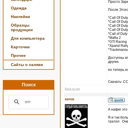
Просто Зар
Одежда
После Этого
Наклейки
*Call Of Duty
*Call Of Duty
Образцы
*Call Of Duty
продукции
*Call Of Duty
*Call of Duty
*Mafia 2
Для компьютера
*GTI Racing
*Xpand Rall
Карточки
*Trackmania
Прочее
Доступны игры
других.
Сайты о халяве
но теперь е
Скачать- 
Поиск
Back to top
качок
А нафиг это
Я и так боль
тратил . Оч