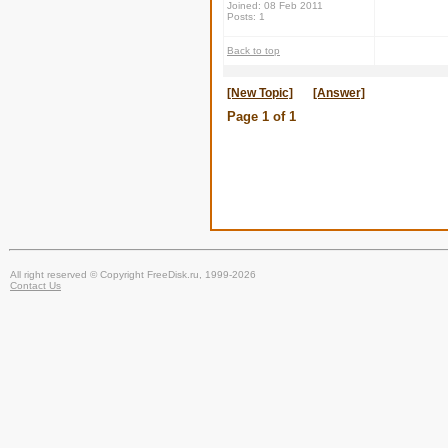
Joined: 08 Feb 2011
Posts: 1
Back to top
[New Topic]
[Answer]
Page
1
of
1
All right reserved © Copyright FreeDisk.ru, 1999-2026
Contact Us