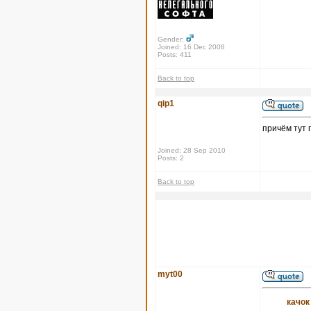
Gender:
Joined: 16 Dec 2008
Posts: 411
Back to top
qip1
причём тут 
Joined: 28 Sep 2010
Posts: 2
Back to top
myt00
качок