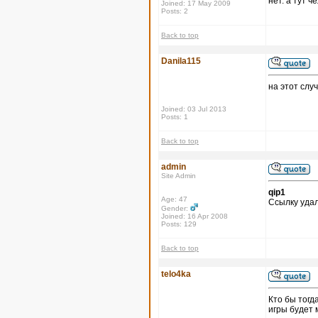
нет. а тут 
Joined: 17 May 2009
Posts: 2
Back to top
Danila115
на этот слу
Joined: 03 Jul 2013
Posts: 1
Back to top
admin
Site Admin
qip1
Age: 47
Ссылку удал
Gender:
Joined: 16 Apr 2008
Posts: 129
Back to top
telo4ka
Кто бы тогд
игры будет 