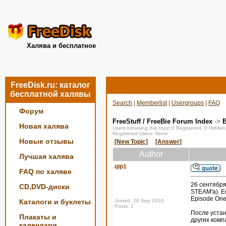
Халява и бесплатное
FreeDisk.ru: каталог
бесплатной халявы
Search
|
Memberlist
|
Usergroups
|
FAQ
Форум
FreeStuff / FreeBie Forum Index
->
Новая халява
Users browsing this topic:0 Registered, 0 Hidde
Registered Users: None
Новые отзывы
[New Topic]
[Answer]
Author
Лучшая халява
qip1
FAQ по халяве
26 сентября
CD,DVD-диски
STEAM'a). Ес
Episode One,
Каталоги и буклеты
Joined: 28 Sep 2010
Posts: 2
После устан
Плакаты и
других комп
календари