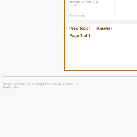
Joined: 08 Feb 2011
Posts: 1
Back to top
[New Topic]
[Answer]
Page
1
of
1
All right reserved © Copyright FreeDisk.ru, 1999-2026
Contact Us