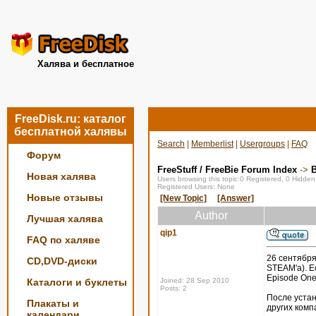
Халява и бесплатное
FreeDisk.ru: каталог
бесплатной халявы
Search
|
Memberlist
|
Usergroups
|
FAQ
Форум
FreeStuff / FreeBie Forum Index
->
Новая халява
Users browsing this topic:0 Registered, 0 Hidde
Registered Users: None
Новые отзывы
[New Topic]
[Answer]
Author
Лучшая халява
qip1
FAQ по халяве
26 сентября
CD,DVD-диски
STEAM'a). Ес
Episode One,
Каталоги и буклеты
Joined: 28 Sep 2010
Posts: 2
После устан
Плакаты и
других комп
календари