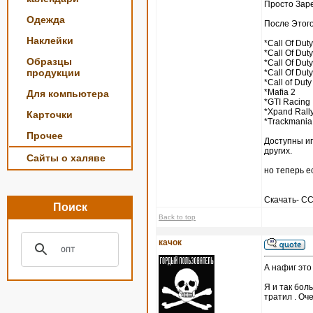
Просто Зар
Одежда
После Этого
Наклейки
*Call Of Duty
*Call Of Duty
Образцы
*Call Of Duty
продукции
*Call Of Duty
*Call of Duty
*Mafia 2
Для компьютера
*GTI Racing
*Xpand Rall
Карточки
*Trackmania
Прочее
Доступны игры
других.
Сайты о халяве
но теперь е
Скачать- 
Поиск
Back to top
качок
А нафиг это
Я и так боль
тратил . Оч