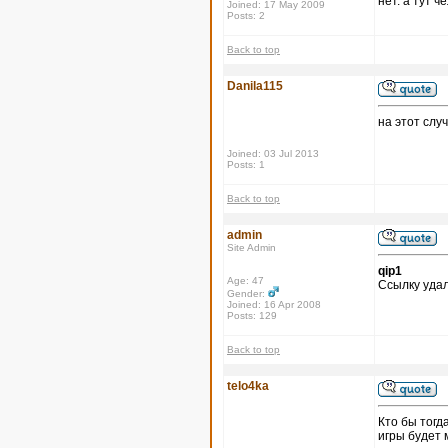
нет. а тут 
Joined: 17 May 2009
Posts: 2
Back to top
Danila115
на этот слу
Joined: 03 Jul 2013
Posts: 1
Back to top
admin
Site Admin
qip1
Age: 47
Ссылку удал
Gender:
Joined: 16 Apr 2008
Posts: 129
Back to top
telo4ka
Кто бы тогд
игры будет 