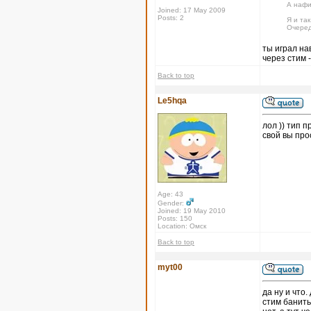
А нафи
Joined: 17 May 2009
Posts: 2
Я и так
Очеред
ты играл на
через стим -
Back to top
Le5hqa
лол )) тип п
свой вы про
Age: 43
Gender:
Joined: 19 May 2010
Posts: 150
Location: Омск
Back to top
myt00
да ну и что
стим банить