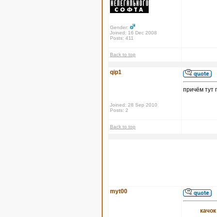
Gender:
Joined: 16 Dec 2008
Posts: 411
Back to top
qip1
причём тут 
Joined: 28 Sep 2010
Posts: 2
Back to top
myt00
качок