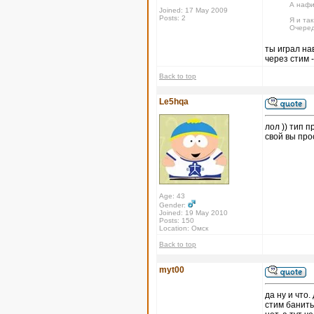
А нафи
Joined: 17 May 2009
Posts: 2
Я и так
Очеред
ты играл на
через стим -
Back to top
Le5hqa
лол )) тип п
свой вы про
Age: 43
Gender:
Joined: 19 May 2010
Posts: 150
Location: Омск
Back to top
myt00
да ну и что
стим банить