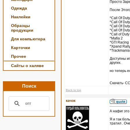
Просто Зар
Одежда
После Этого
Наклейки
*Call Of Duty
*Call Of Duty
Образцы
*Call Of Duty
продукции
*Call Of Duty
*Call of Duty
*Mafia 2
Для компьютера
*GTI Racing
*Xpand Rall
Карточки
*Trackmania
Прочее
Доступны игры
других.
Сайты о халяве
но теперь е
Скачать- 
Поиск
Back to top
качок
А нафиг это
Я и так боль
тратил . Оч