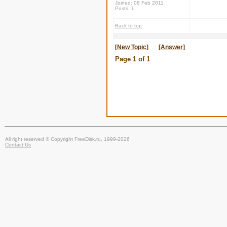
Joined: 08 Feb 2011
Posts: 1
Back to top
[New Topic]
[Answer]
Page
1
of
1
All right reserved © Copyright FreeDisk.ru, 1999-2026
Contact Us