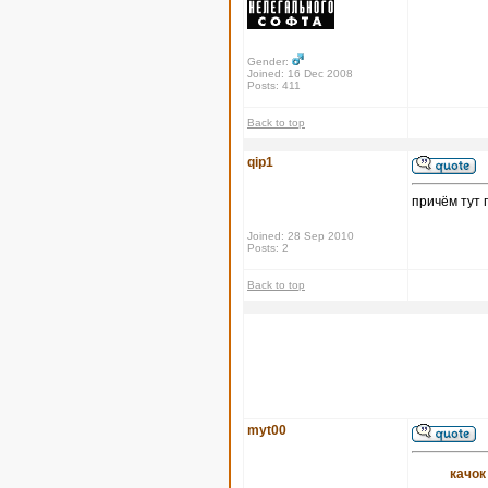
Gender:
Joined: 16 Dec 2008
Posts: 411
Back to top
qip1
причём тут 
Joined: 28 Sep 2010
Posts: 2
Back to top
myt00
качок