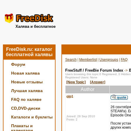
Халява и бесплатное
FreeDisk.ru: каталог
бесплатной халявы
Search
|
Memberlist
|
Usergroups
|
FAQ
Форум
FreeStuff / FreeBie Forum Index
->
Новая халява
Users browsing this topic:0 Registered, 0 Hidde
Registered Users: None
Новые отзывы
[New Topic]
[Answer]
Author
Лучшая халява
qip1
FAQ по халяве
26 сентября
CD,DVD-диски
STEAM'a). Ес
Episode One,
Каталоги и буклеты
Joined: 28 Sep 2010
Posts: 2
После устан
Плакаты и
других комп
календари