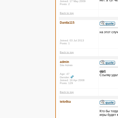
нет. а тут 
Joined: 17 May 2009
Posts: 2
Back to top
Danila115
на этот слу
Joined: 03 Jul 2013
Posts: 1
Back to top
admin
Site Admin
qip1
Age: 47
Ссылку удал
Gender:
Joined: 16 Apr 2008
Posts: 129
Back to top
telo4ka
Кто бы тогд
игры будет 