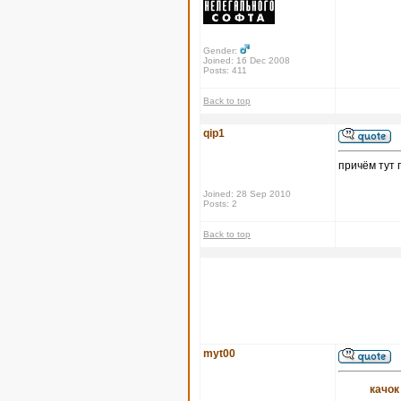
Gender:
Joined: 16 Dec 2008
Posts: 411
Back to top
qip1
причём тут 
Joined: 28 Sep 2010
Posts: 2
Back to top
myt00
качок