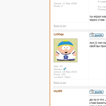
А нафи
Joined: 17 May 2009
Posts: 2
Я и так
Очеред
ты играл на
через стим -
Back to top
Le5hqa
лол )) тип п
свой вы про
Age: 43
Gender:
Joined: 19 May 2010
Posts: 150
Location: Омск
Back to top
myt00
да ну и что
стим банить