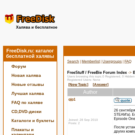
Халява и бесплатное
FreeDisk.ru: каталог
бесплатной халявы
Search
|
Memberlist
|
Usergroups
|
FAQ
Форум
FreeStuff / FreeBie Forum Index
->
Новая халява
Users browsing this topic:0 Registered, 0 Hidde
Registered Users: None
Новые отзывы
[New Topic]
[Answer]
Author
Лучшая халява
qip1
FAQ по халяве
26 сентября
CD,DVD-диски
STEAM'a). Ес
Episode One,
Каталоги и буклеты
Joined: 28 Sep 2010
Posts: 2
После устан
Плакаты и
других комп
календари