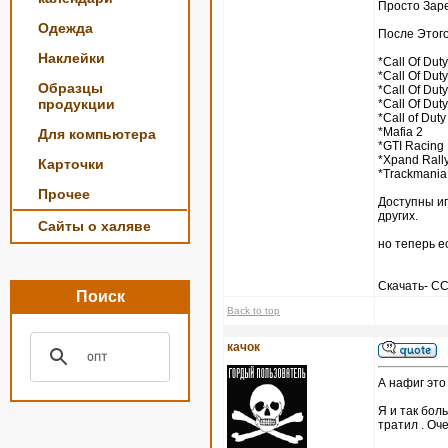
Просто Зар
Одежда
После Этого
Наклейки
*Call Of Duty
*Call Of Duty
Образцы
*Call Of Duty
продукции
*Call Of Duty
*Call of Duty
*Mafia 2
Для компьютера
*GTI Racing
*Xpand Rall
Карточки
*Trackmania
Прочее
Доступны игры
других.
Сайты о халяве
но теперь е
Скачать- 
Поиск
Back to top
качок
А нафиг это
Я и так боль
тратил . Оч