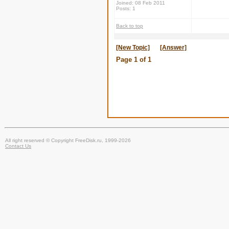
Joined: 08 Feb 2011
Posts: 1
Back to top
[New Topic]
[Answer]
Page
1
of
1
All right reserved © Copyright FreeDisk.ru, 1999-2026
Contact Us