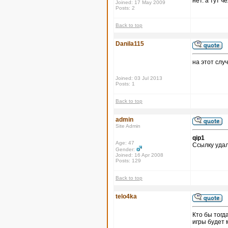
нет. а тут 
Joined: 17 May 2009
Posts: 2
Back to top
Danila115
на этот слу
Joined: 03 Jul 2013
Posts: 1
Back to top
admin
Site Admin
qip1
Age: 47
Ссылку удал
Gender:
Joined: 16 Apr 2008
Posts: 129
Back to top
telo4ka
Кто бы тогд
игры будет 