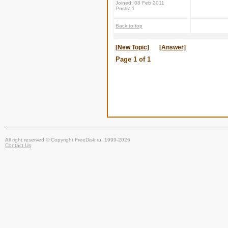
Joined: 08 Feb 2011
Posts: 1
Back to top
[New Topic]
[Answer]
Page
1
of
1
All right reserved © Copyright FreeDisk.ru, 1999-2026
Contact Us