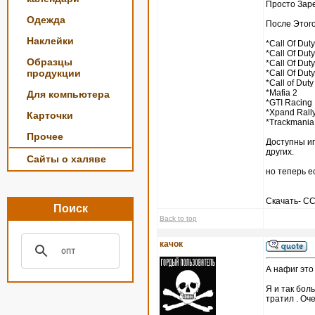
Просто Зар
Одежда
После Этого
Наклейки
*Call Of Duty
*Call Of Duty
Образцы
*Call Of Duty
продукции
*Call Of Duty
*Call of Duty
*Mafia 2
Для компьютера
*GTI Racing
*Xpand Rall
Карточки
*Trackmania
Прочее
Доступны игры
других.
Сайты о халяве
но теперь е
Скачать- 
Поиск
Back to top
качок
А нафиг это
Я и так боль
тратил . Оч