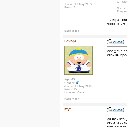
А нафи
Joined: 17 May 2009
Posts: 2
Я и так
Очеред
ты играл на
через стим -
Back to top
Le5hqa
лол )) тип п
свой вы про
Age: 43
Gender:
Joined: 19 May 2010
Posts: 150
Location: Омск
Back to top
myt00
да ну и что
стим банить