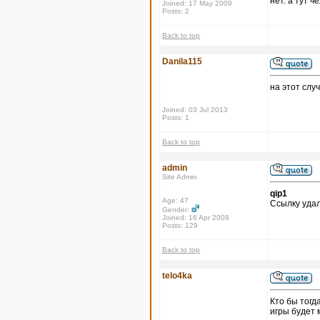
нет. а тут 
Joined: 17 May 2009
Posts: 2
Back to top
Danila115
на этот слу
Joined: 03 Jul 2013
Posts: 1
Back to top
admin
Site Admin
qip1
Age: 47
Ссылку удал
Gender:
Joined: 16 Apr 2008
Posts: 129
Back to top
telo4ka
Кто бы тогд
игры будет 