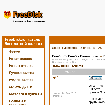
Халява и бесплатное
FreeDisk.ru: каталог
бесплатной халявы
Search
|
Memberlist
|
Usergroups
|
FAQ
Форум
FreeStuff / FreeBie Forum Index
->
Новая халява
Users browsing this topic:0 Registered, 0 Hidde
Registered Users: None
Новые отзывы
[New Topic]
[Answer]
Author
Лучшая халява
qip1
FAQ по халяве
26 сентября
CD,DVD-диски
STEAM'a). Ес
Episode One,
Каталоги и буклеты
Joined: 28 Sep 2010
Posts: 2
После устан
Плакаты и
других комп
календари