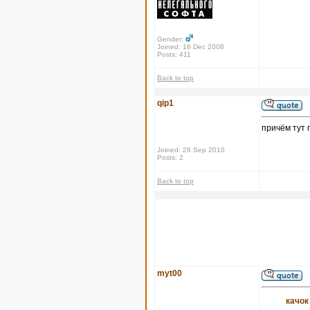
Gender:
Joined: 16 Dec 2008
Posts: 411
Back to top
qip1
причём тут 
Joined: 28 Sep 2010
Posts: 2
Back to top
myt00
качок