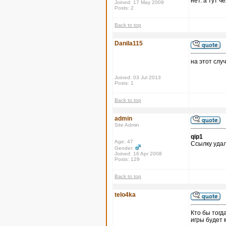
нет. а тут 
Joined: 17 May 2009
Posts: 2
Back to top
Danila115
на этот слу
Joined: 03 Jul 2013
Posts: 1
Back to top
admin
Site Admin
qip1
Age: 47
Ссылку удал
Gender:
Joined: 16 Apr 2008
Posts: 129
Back to top
telo4ka
Кто бы тогд
игры будет 