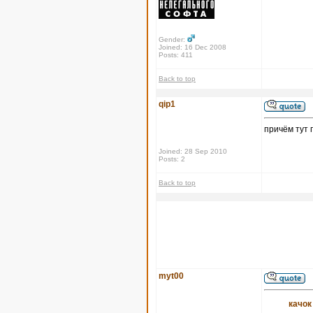
Gender:
Joined: 16 Dec 2008
Posts: 411
Back to top
qip1
причём тут 
Joined: 28 Sep 2010
Posts: 2
Back to top
myt00
качок