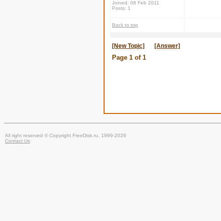
Joined: 08 Feb 2011
Posts: 1
Back to top
[New Topic]
[Answer]
Page
1
of
1
All right reserved © Copyright FreeDisk.ru, 1999-2026
Contact Us