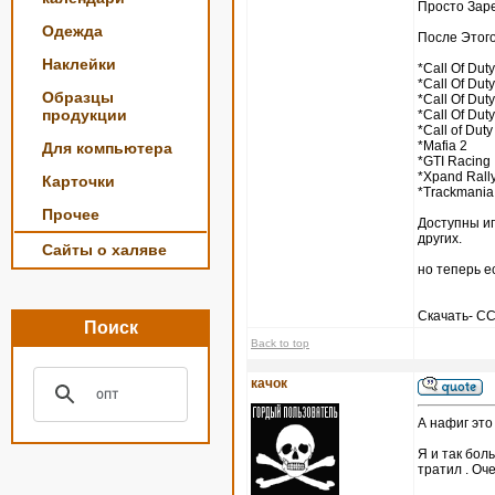
Просто Зар
Одежда
После Этого
Наклейки
*Call Of Duty
*Call Of Duty
Образцы
*Call Of Duty
продукции
*Call Of Duty
*Call of Duty
*Mafia 2
Для компьютера
*GTI Racing
*Xpand Rall
Карточки
*Trackmania
Прочее
Доступны игры
других.
Сайты о халяве
но теперь е
Скачать- 
Поиск
Back to top
качок
А нафиг это
Я и так боль
тратил . Оч