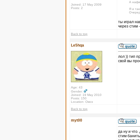
А нафи
Joined: 17 May 2009
Posts: 2
Я и так
Очеред
ты играл на
через стим -
Back to top
Le5hqa
лол )) тип п
свой вы про
Age: 43
Gender:
Joined: 19 May 2010
Posts: 150
Location: Омск
Back to top
myt00
да ну и что
стим банить