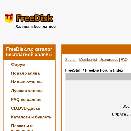
Халява и бесплатное
FreeDisk.ru: каталог
бесплатной халявы
Search
|
Memberlist
|
Usergroups
|
FAQ
Форум
FreeStuff / FreeBie Forum Index
Новая халява
Новые отзывы
Лучшая халява
FAQ по халяве
SQL E
CD,DVD-диски
UPDATE zhp
Каталоги и буклеты
Плакаты и
календари