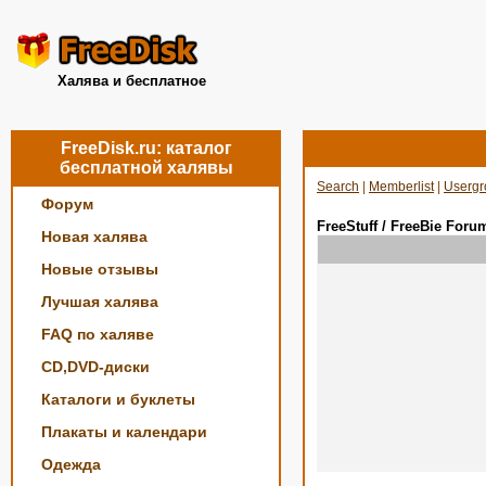
Халява и бесплатное
FreeDisk.ru: каталог
бесплатной халявы
Search
|
Memberlist
|
Usergr
Форум
FreeStuff / FreeBie Foru
Новая халява
Новые отзывы
Лучшая халява
FAQ по халяве
CD,DVD-диски
Каталоги и буклеты
Плакаты и календари
Одежда