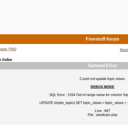
Freestuff forum
oups
|
FAQ
Regi
m Index
General Error
Could not update topic views.
DEBUG MODE
SQL Error : 1264 Out of range value for column 'top
UPDATE zhpbb_topics SET topic_views = topic_views +
Line : 967
File : viewtopic.php