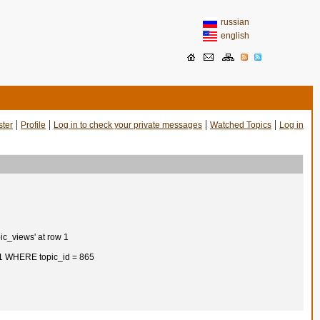
russian
english
|
|
|
|
ster
Profile
Log in to check your private messages
Watched Topics
Log in
ic_views' at row 1
 1 WHERE topic_id = 865