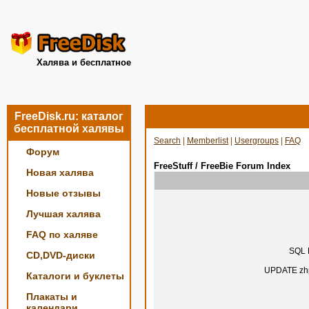
Халява и бесплатное
FreeDisk.ru: каталог
бесплатной халявы
Search
|
Memberlist
|
Usergroups
|
FAQ
Форум
FreeStuff / FreeBie Forum Index
Новая халява
Новые отзывы
Лучшая халява
FAQ по халяве
SQL E
CD,DVD-диски
UPDATE zhp
Каталоги и буклеты
Плакаты и
календари