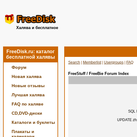
Халява и бесплатное
FreeDisk.ru: каталог
бесплатной халявы
Search
|
Memberlist
|
Usergroups
|
FAQ
Форум
FreeStuff / FreeBie Forum Index
Новая халява
Новые отзывы
Лучшая халява
FAQ по халяве
SQL E
CD,DVD-диски
UPDATE zhp
Каталоги и буклеты
Плакаты и
календари