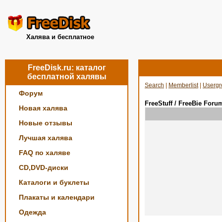
Халява и бесплатное
FreeDisk.ru: каталог
бесплатной халявы
Search
|
Memberlist
|
Usergr
Форум
FreeStuff / FreeBie Foru
Новая халява
Новые отзывы
Лучшая халява
FAQ по халяве
CD,DVD-диски
Каталоги и буклеты
Плакаты и календари
Одежда