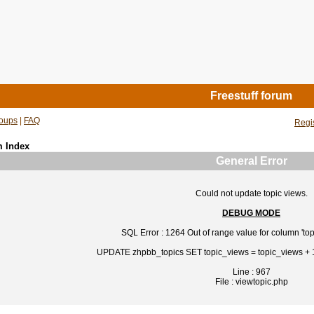
Freestuff forum
oups
|
FAQ
Regi
m Index
General Error
Could not update topic views.
DEBUG MODE
SQL Error : 1264 Out of range value for column 'top
UPDATE zhpbb_topics SET topic_views = topic_views +
Line : 967
File : viewtopic.php