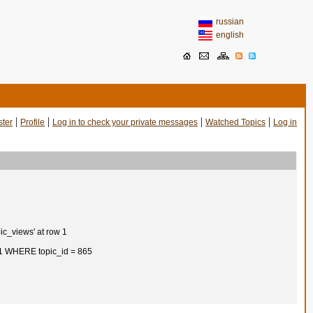
russian
english
|
|
|
|
ster
Profile
Log in to check your private messages
Watched Topics
Log in
ic_views' at row 1
 1 WHERE topic_id = 865