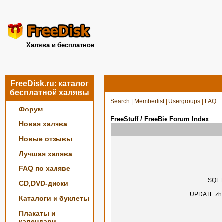
Халява и бесплатное
FreeDisk.ru: каталог
бесплатной халявы
Search
|
Memberlist
|
Usergroups
|
FAQ
Форум
FreeStuff / FreeBie Forum Index
Новая халява
Новые отзывы
Лучшая халява
FAQ по халяве
SQL E
CD,DVD-диски
UPDATE zhp
Каталоги и буклеты
Плакаты и
календари