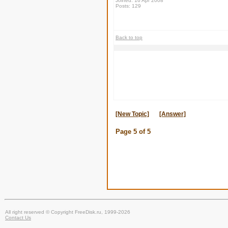
Joined: 16 Apr 2008
Posts: 129
Back to top
[New Topic]
[Answer]
Page
5
of
5
All right reserved © Copyright FreeDisk.ru, 1999-2026
Contact Us