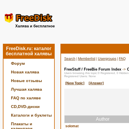
Халява и бесплатное
FreeDisk.ru: каталог
бесплатной халявы
Search
|
Memberlist
|
Usergroups
|
FAQ
Форум
FreeStuff / FreeBie Forum Index
->
О
Новая халява
Users browsing this topic:0 Registered, 0 Hidde
Registered Users: None
Новые отзывы
[New Topic]
[Answer]
Лучшая халява
FAQ по халяве
CD,DVD-диски
Каталоги и буклеты
Author
Плакаты и
solomat
календари