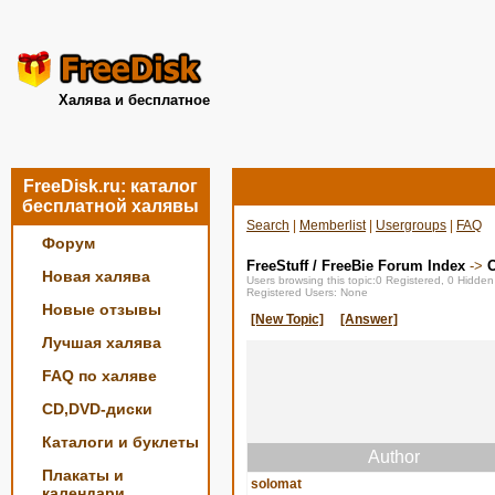
Халява и бесплатное
FreeDisk.ru: каталог
бесплатной халявы
Search
|
Memberlist
|
Usergroups
|
FAQ
Форум
FreeStuff / FreeBie Forum Index
->
О
Новая халява
Users browsing this topic:0 Registered, 0 Hidde
Registered Users: None
Новые отзывы
[New Topic]
[Answer]
Лучшая халява
FAQ по халяве
CD,DVD-диски
Каталоги и буклеты
Author
Плакаты и
solomat
календари