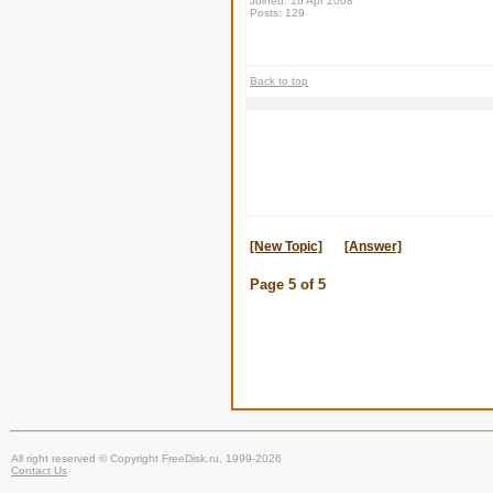
Joined: 16 Apr 2008
Posts: 129
Back to top
[New Topic]
[Answer]
Page
5
of
5
All right reserved © Copyright FreeDisk.ru, 1999-2026
Contact Us