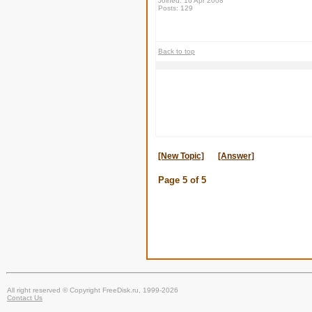
Joined: 16 Apr 2008
Posts: 129
Back to top
[New Topic]
[Answer]
Page
5
of
5
All right reserved © Copyright FreeDisk.ru, 1999-2026
Contact Us