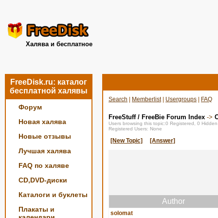
Халява и бесплатное
FreeDisk.ru: каталог
бесплатной халявы
Search
|
Memberlist
|
Usergroups
|
FAQ
Форум
FreeStuff / FreeBie Forum Index
->
О
Новая халява
Users browsing this topic:0 Registered, 0 Hidde
Registered Users: None
Новые отзывы
[New Topic]
[Answer]
Лучшая халява
FAQ по халяве
CD,DVD-диски
Каталоги и буклеты
Author
Плакаты и
solomat
календари