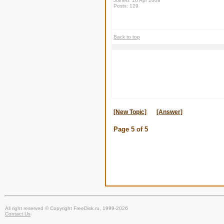
Joined: 16 Apr 2008
Posts: 129
Back to top
[New Topic]
[Answer]
Page
5
of
5
All right reserved © Copyright FreeDisk.ru, 1999-2026
Contact Us