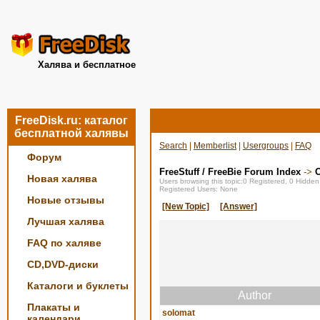
Халява и бесплатное
FreeDisk.ru: каталог
бесплатной халявы
Search
|
Memberlist
|
Usergroups
|
FAQ
Форум
FreeStuff / FreeBie Forum Index
->
О
Новая халява
Users browsing this topic:0 Registered, 0 Hidde
Registered Users: None
Новые отзывы
[New Topic]
[Answer]
Лучшая халява
FAQ по халяве
CD,DVD-диски
Каталоги и буклеты
Author
Плакаты и
solomat
календари