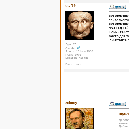
utyf69
Добавление 
сайте.Worlw
Добавление
пришедшей х
Помните,что
место для т
И -читайте 
Age: 57
Gender:
Joined: 19 Nov 2009
Posts: 1901
Location: Казань
Back to top
zolotoy
utyf69
Добавл
значит
Добавл