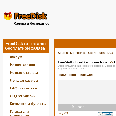
Халява и бесплатное
FreeDisk.ru: каталог
бесплатной халявы
Search
|
Memberlist
|
Usergroups
|
FAQ
Форум
FreeStuff / FreeBie Forum Index
->
О
Новая халява
Users browsing this topic:0 Registered, 0 Hidde
Registered Users: None
Новые отзывы
[New Topic]
[Answer]
Лучшая халява
FAQ по халяве
CD,DVD-диски
Каталоги и буклеты
Author
Плакаты и
utyf69
календари