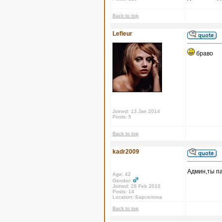
Back to top
Lefleur
браво
Joined: 13 Jan 2014
Posts: 5
Back to top
kadr2009
Админ,ты па
Age: 42
Gender:
Joined: 28 Feb 2010
Posts: 14
Location: Барселона
Back to top