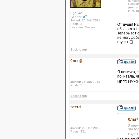
пришед
Помнит
для тог
И -чит
Age: 42
Gender:
Joined: 20 Feb 2011
Posts: 2
От души! Ра
Location: Москва
облазил все
Теперь вот 
не могу доб
грузит (((
Back to top
0льг@
Я новичок, 
почитала, ч
НЕГО НУЖН
Joined: 15 Jan 2013
Posts: 2
Back to top
beerd
0льг@
Я нови
Joined: 29 Dec 2009
что вр
Posts: 421
БУДЕТ