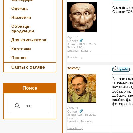
Создай свою
Одежда
Скажем-"Сбо
Наклейки
Образцы
продукции
Age: 57
Для компьютера
Gender:
Joined: 19 Nov 2009
Posts: 1901
Карточки
Location: Казань
Прочее
Back to top
Сайты о халяве
zolotoy
Вопрос к ад
Я новичок н
вот в чем - 
Поиск
добавлять,
Добавление 
вообще фото
фотографии 
Age: 42
Gender:
Joined: 20 Feb 2011
Posts: 2
Location: Москва
Back to top