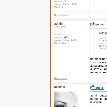
Gender:
Joined: 23 Sep 2015
Posts: 5
Back to top
admin
Site Admin
solom
Age: 47
Gender:
у меня
Joined: 16 Apr 2008
не могу
Posts: 129
через п
сортир
Спасиб
процесс при
1. открывае
2. на стран
3. затем, к
перечислены
Back to top
solomat
admin, спас
поиск среди
и искать.