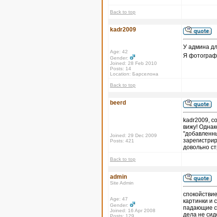
Back to top
kadr2009
У админа дл
Age: 42
Я фотографи
Gender:
Joined: 28 Feb 2010
Posts: 14
Location: Барселона
Back to top
beerd
kadr2009, с
вижу! Однак
"добавленны
Joined: 29 Dec 2009
зарегистрир
Posts: 421
довольно с
Back to top
admin
Site Admin
спокойствие,
Age: 47
картинки и с
Gender:
падающие се
Joined: 16 Apr 2008
дела не сид
Posts: 129