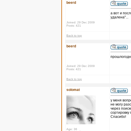
beerd
а вот и пос
удалена"...
Joined: 29 Dec 2009
Posts: 421
Back to top
beerd
прошлогодн
Joined: 29 Dec 2009
Posts: 421
Back to top
solomat
у меня вопр
не могу раз
через поиск
сортировку 
Спасибо!
Age: 36