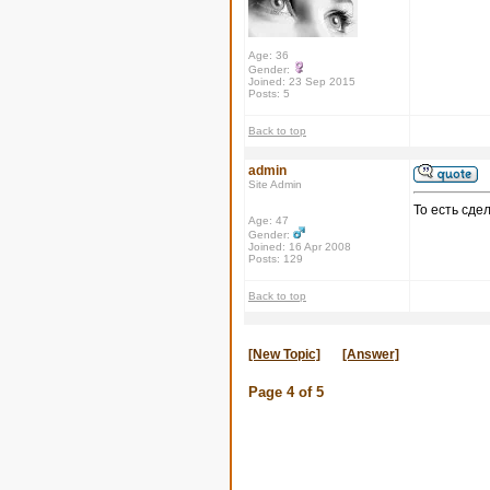
Age: 36
Gender:
Joined: 23 Sep 2015
Posts: 5
Back to top
admin
Site Admin
То есть сде
Age: 47
Gender:
Joined: 16 Apr 2008
Posts: 129
Back to top
[New Topic]
[Answer]
Page
4
of
5