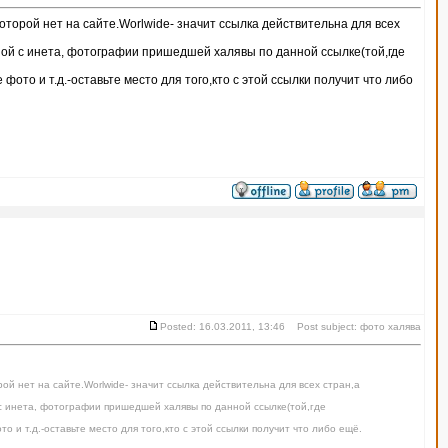
торой нет на сайте.Worlwide- значит ссылка действительна для всех
ой с инета, фотографии пришедшей халявы по данной ссылке(той,где
ото и т.д.-оставьте место для того,кто с этой ссылки получит что либо
Posted: 16.03.2011, 13:46 Post subject: фото халява
й нет на сайте.Worlwide- значит ссылка действительна для всех стран,а
 инета, фотографии пришедшей халявы по данной ссылке(той,где
 и т.д.-оставьте место для того,кто с этой ссылки получит что либо ещё.