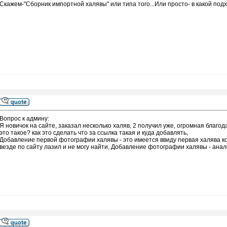
Скажем-"Сборник импортной халявы" или типа того...Или просто- в какой под
Вопрос к админу:
Я новичок на сайте, заказал несколько халяв, 2 получил уже, огромная благода
это такое? как это сделать что за ссылка такая и куда добавлять,
Добавление первой фотографии халявы - это имеется ввиду первая халява к
везде по сайту лазил и не могу найти, Добавление фотографии халявы - ана