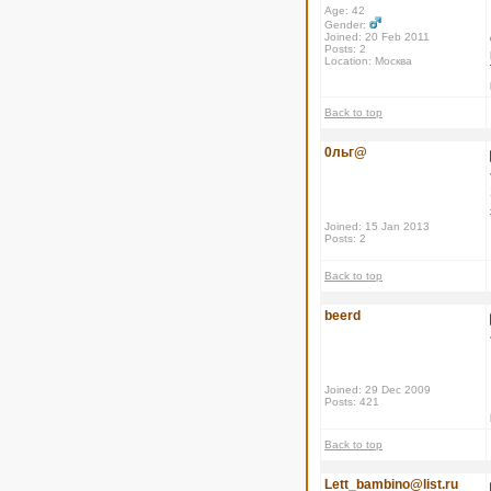
Age: 42
Gender:
Joined: 20 Feb 2011
Posts: 2
Location: Москва
Back to top
0льг@
Joined: 15 Jan 2013
Posts: 2
Back to top
beerd
Joined: 29 Dec 2009
Posts: 421
Back to top
Lett_bambino@list.ru