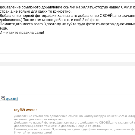
Добавление ссылки-это добавление ссылки на халяву,которую нашел САМ,и ко
стран,а не только для каких то конкретно.
Добавление первой фотографии халявы-это добавление СВОЕЙ,а не скачанн
добавляешь).Так же там можно добавить и ещё 2 её фото.
Помните,что места всего 3,поэтому не суйте туда фото конвертов,однотипные ф
ещё.
И -читайте правила сами!
utyf69 wrote:
Добавление ссылки-это добавление ссылки на халяву,которую нашел САМ,и которо
не только для каких то конкретно.
Добавление первой фотографии халявы-это добавление СВОЕЙ,а не скачанной с
добавляешь).Так же там можно добавить и ещё 2 её фото.
Помните,что места всего 3,поэтому не суйте туда фото конвертов,однотипные фото
И -читайте правила сами!