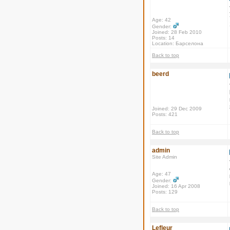
Age: 42
Gender:
Joined: 28 Feb 2010
Posts: 14
Location: Барселона
Back to top
beerd
Joined: 29 Dec 2009
Posts: 421
Back to top
admin
Site Admin
Age: 47
Gender:
Joined: 16 Apr 2008
Posts: 129
Back to top
Lefleur