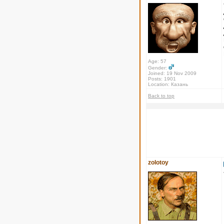
Age: 57
Gender:
Joined: 19 Nov 2009
Posts: 1901
Location: Казань
Back to top
zolotoy