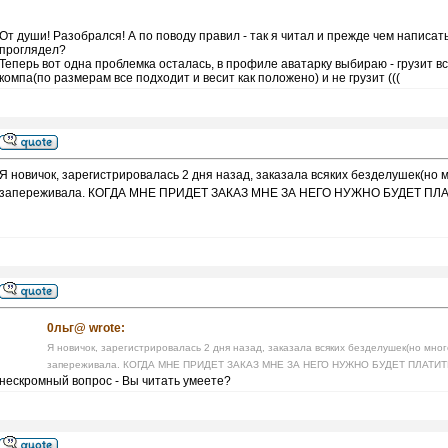
От души! Разобрался! А по поводу правил - так я читал и прежде чем написат
проглядел?
Теперь вот одна проблемка осталась, в профиле аватарку выбираю - грузит вс
компа(по размерам все подходит и весит как положено) и не грузит (((
Я новичок, зарегистрировалась 2 дня назад, заказала всяких безделушек(но мн
запереживала. КОГДА МНЕ ПРИДЕТ ЗАКАЗ МНЕ ЗА НЕГО НУЖНО БУДЕТ П
0льг@ wrote:
Я новичок, зарегистрировалась 2 дня назад, заказала всяких безделушек(но много
запереживала. КОГДА МНЕ ПРИДЕТ ЗАКАЗ МНЕ ЗА НЕГО НУЖНО БУДЕТ ПЛАТ
нескромный вопрос - Вы читать умеете?