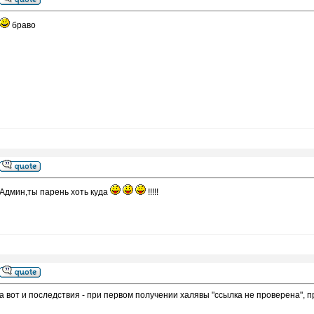
браво
Админ,ты парень хоть куда
!!!!!
а вот и последствия - при первом получении халявы "ссылка не проверена", пр