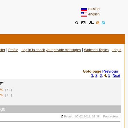
russian
english
|
|
|
|
ster
Profile
Log in to check your private messages
Watched Topics
Log in
Goto page
Previous
1
,
2
,
3
,
4
,
5
Next
у"
1%
[ 52 ]
8%
[ 12 ]
ge
Posted: 05.02.2011, 01:38 Post subject: