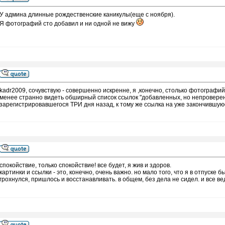
У админа длинные рождественские каникулы(еще с ноября).
Я фотографий сто добавил и ни одной не вижу
kadr2009, сочувствую - совершенно искренне, я ,конечно, столько фотографий
менее странно видеть обширный список ссылок "добавленных, но непроверенн
зарегистрировавшегося ТРИ дня назад, к тому же ссылка на уже закончившуюс
спокойствие, только спокойствие! все будет, я жив и здоров.
картинки и ссылки - это, конечно, очень важно. но мало того, что я в отпуск
грохнулся, пришлось и восстанавливать. в общем, без дела не сидел. и все ве