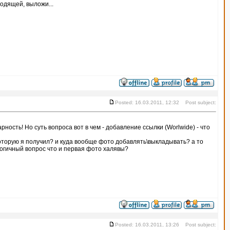
ходящей, выложи...
Posted: 16.03.2011, 12:32 Post subject:
рность! Но суть вопроса вот в чем - добавление ссылки (Worlwide) - что
оторую я получил? и куда вообще фото добавлять\выкладывать? а то
логичный вопрос что и первая фото халявы?
Posted: 16.03.2011, 13:26 Post subject: