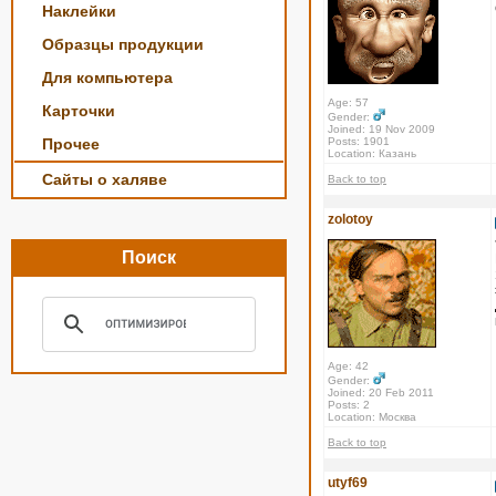
Наклейки
Образцы продукции
Для компьютера
Age: 57
Карточки
Gender:
Joined: 19 Nov 2009
Прочее
Posts: 1901
Location: Казань
Сайты о халяве
Back to top
zolotoy
Поиск
Age: 42
Gender:
Joined: 20 Feb 2011
Posts: 2
Location: Москва
Back to top
utyf69