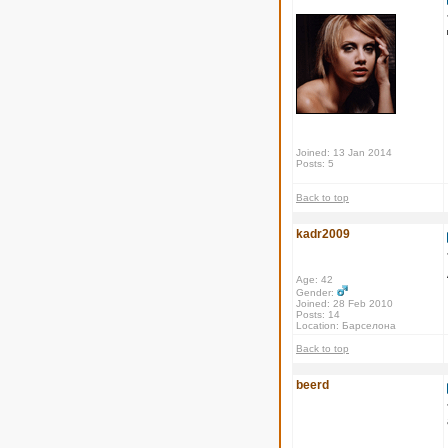
Joined: 13 Jan 2014
Posts: 5
Back to top
kadr2009
Age: 42
Gender:
Joined: 28 Feb 2010
Posts: 14
Location: Барселона
Back to top
beerd