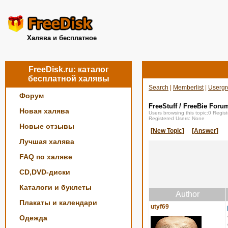
Халява и бесплатное
FreeDisk.ru: каталог
бесплатной халявы
Search
|
Memberlist
|
Usergr
Форум
FreeStuff / FreeBie Foru
Новая халява
Users browsing this topic:0 Regi
Registered Users: None
Новые отзывы
[New Topic]
[Answer]
Лучшая халява
FAQ по халяве
CD,DVD-диски
Каталоги и буклеты
Author
Плакаты и календари
utyf69
Одежда