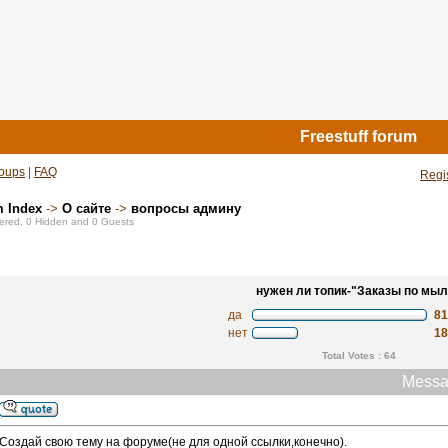
Freestuff forum
oups
|
FAQ
Regi
m Index
->
О сайте
->
вопросы админу
stered, 0 Hidden and 0 Guests
нужен ли топик-"Заказы по мыл
да
8
нет
1
Total Votes : 64
Messa
Создай свою тему на форуме(не для одной ссылки,конечно).