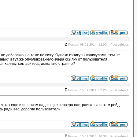
Posted: 08.01.2014, 12:00 Post subject:
 не добавляю, но тоже не вижу! Однако каникулы каникулами, тем не
ых" и тут же опубликованную вчера ссылку от пользователя,
я халяву. согласитесь, довольно странно?
Posted: 15.01.2014, 02:28 Post subject:
е был, так еще и по ночам падающие сервера настраивал, а потом рейд
дь ради вас, дорогие пользователи!
Posted: 15.01.2014, 10:36 Post subject: