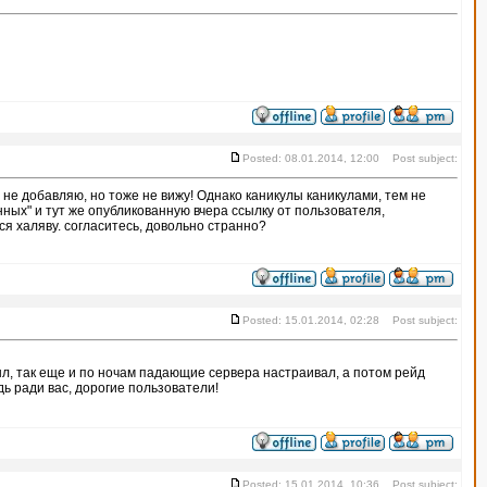
Posted: 08.01.2014, 12:00 Post subject:
 не добавляю, но тоже не вижу! Однако каникулы каникулами, тем не
ых" и тут же опубликованную вчера ссылку от пользователя,
я халяву. согласитесь, довольно странно?
Posted: 15.01.2014, 02:28 Post subject:
е был, так еще и по ночам падающие сервера настраивал, а потом рейд
дь ради вас, дорогие пользователи!
Posted: 15.01.2014, 10:36 Post subject: