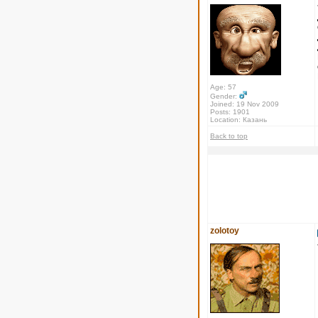
Age: 57
Gender:
Joined: 19 Nov 2009
Posts: 1901
Location: Казань
Back to top
zolotoy