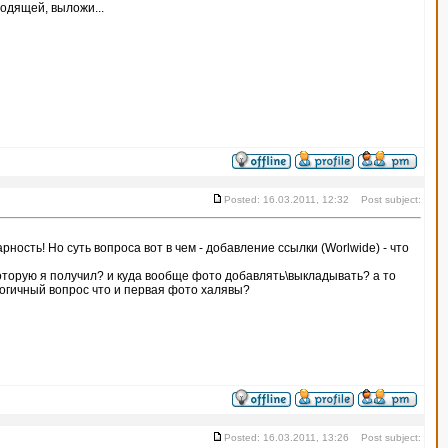
ходящей, выложи...
Posted: 16.03.2011, 12:32 Post subject:
рность! Но суть вопроса вот в чем - добавление ссылки (Worlwide) - что
оторую я получил? и куда вообще фото добавлять\выкладывать? а то
логичный вопрос что и первая фото халявы?
Posted: 16.03.2011, 13:26 Post subject: