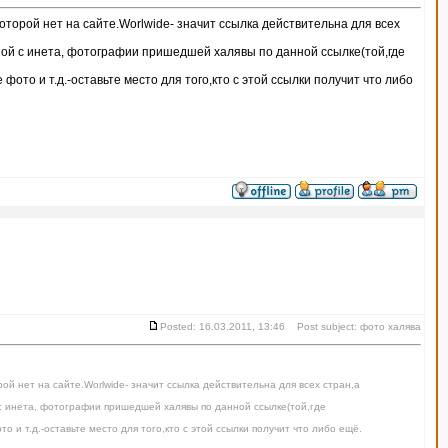
торой нет на сайте.Worlwide- значит ссылка действительна для всех
ой с инета, фотографии пришедшей халявы по данной ссылке(той,где
ото и т.д.-оставьте место для того,кто с этой ссылки получит что либо
Posted: 16.03.2011, 13:46 Post subject: фото халява
й нет на сайте.Worlwide- значит ссылка действительна для всех стран,а
 инета, фотографии пришедшей халявы по данной ссылке(той,где
 и т.д.-оставьте место для того,кто с этой ссылки получит что либо ещё.