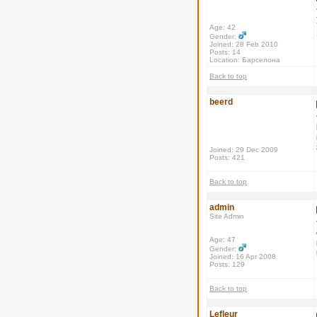
Age: 42
Gender:
Joined: 28 Feb 2010
Posts: 14
Location: Барселона
Back to top
beerd
Joined: 29 Dec 2009
Posts: 421
Back to top
admin
Site Admin
Age: 47
Gender:
Joined: 16 Apr 2008
Posts: 129
Back to top
Lefleur