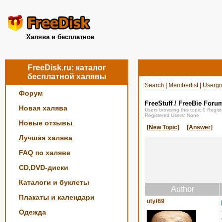
Халява и бесплатное
FreeDisk.ru: каталог
бесплатной халявы
Search
|
Memberlist
|
Usergr
Форум
FreeStuff / FreeBie Foru
Новая халява
Users browsing this topic:0 Regi
Registered Users: None
Новые отзывы
[New Topic]
[Answer]
Лучшая халява
FAQ по халяве
CD,DVD-диски
Каталоги и буклеты
Author
Плакаты и календари
utyf69
Одежда