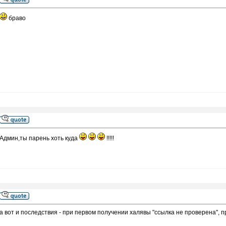
браво
Админ,ты парень хоть куда
!!!!!
а вот и последствия - при первом получении халявы "ссылка не проверена", пр