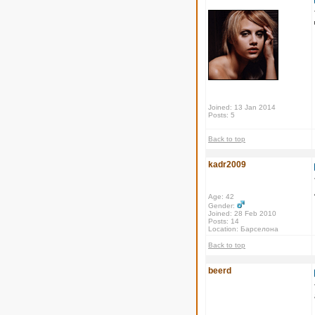
Joined: 13 Jan 2014
Posts: 5
Back to top
kadr2009
Age: 42
Gender:
Joined: 28 Feb 2010
Posts: 14
Location: Барселона
Back to top
beerd