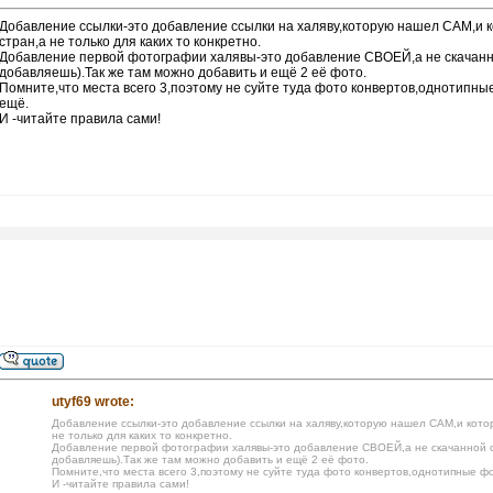
Добавление ссылки-это добавление ссылки на халяву,которую нашел САМ,и ко
стран,а не только для каких то конкретно.
Добавление первой фотографии халявы-это добавление СВОЕЙ,а не скачанн
добавляешь).Так же там можно добавить и ещё 2 её фото.
Помните,что места всего 3,поэтому не суйте туда фото конвертов,однотипные ф
ещё.
И -читайте правила сами!
utyf69 wrote:
Добавление ссылки-это добавление ссылки на халяву,которую нашел САМ,и которо
не только для каких то конкретно.
Добавление первой фотографии халявы-это добавление СВОЕЙ,а не скачанной с
добавляешь).Так же там можно добавить и ещё 2 её фото.
Помните,что места всего 3,поэтому не суйте туда фото конвертов,однотипные фото
И -читайте правила сами!