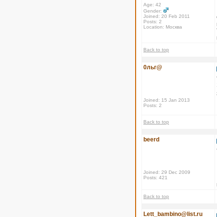
Age: 42
Gender:
Joined: 20 Feb 2011
Posts: 2
Location: Москва
Back to top
0льг@
Joined: 15 Jan 2013
Posts: 2
Back to top
beerd
Joined: 29 Dec 2009
Posts: 421
Back to top
Lett_bambino@list.ru