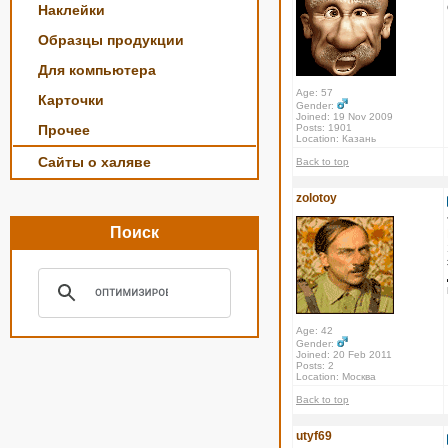
Наклейки
Образцы продукции
Для компьютера
Age: 57
Карточки
Gender:
Joined: 19 Nov 2009
Прочее
Posts: 1901
Location: Казань
Сайты о халяве
Back to top
zolotoy
Поиск
Age: 42
Gender:
Joined: 20 Feb 2011
Posts: 2
Location: Москва
Back to top
utyf69