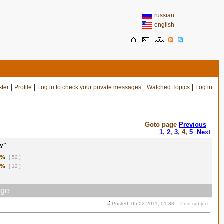
russian
english
|
|
|
|
ster
Profile
Log in to check your private messages
Watched Topics
Log in
Goto page
Previous
1
,
2
,
3
,
4
,
5
Next
у"
1%
[ 52 ]
8%
[ 12 ]
ge
Posted: 05.02.2011, 01:38 Post subject: