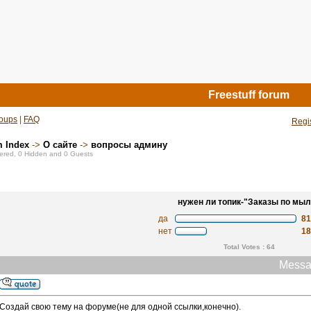
Freestuff forum
oups
|
FAQ
Regi
m Index
->
О сайте
->
вопросы админу
stered, 0 Hidden and 0 Guests
нужен ли топик-"Заказы по мыл
да
8
нет
1
Total Votes : 64
Messa
Создай свою тему на форуме(не для одной ссылки,конечно).