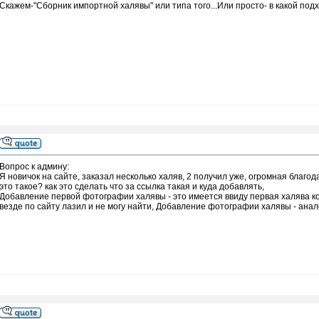
Скажем-"Сборник импортной халявы" или типа того...Или просто- в какой под
Вопрос к админу:
Я новичок на сайте, заказал несколько халяв, 2 получил уже, огромная благода
это такое? как это сделать что за ссылка такая и куда добавлять,
Добавление первой фотографии халявы - это имеется ввиду первая халява к
везде по сайту лазил и не могу найти, Добавление фотографии халявы - ана