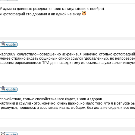
У админа длинные рождественские каникулы(еще с ноября).
Я фотографий сто добавил и ни одной не вижу
kadr2009, сочувствую - совершенно искренне, я ,конечно, столько фотографий
менее странно видеть обширный список ссылок "добавленных, но непроверенн
зарегистрировавшегося ТРИ дня назад, к тому же ссылка на уже закончившуюс
спокойствие, только спокойствие! все будет, я жив и здоров.
картинки и ссылки - это, конечно, очень важно. но мало того, что я в отпуск
грохнулся, пришлось и восстанавливать. в общем, без дела не сидел. и все ве