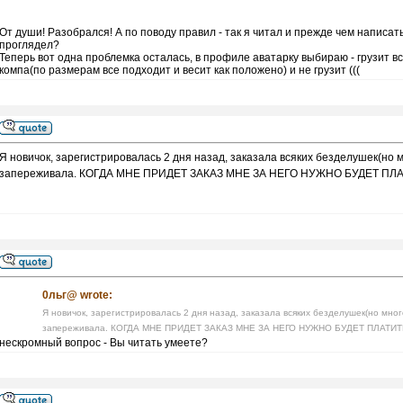
От души! Разобрался! А по поводу правил - так я читал и прежде чем написат
проглядел?
Теперь вот одна проблемка осталась, в профиле аватарку выбираю - грузит вс
компа(по размерам все подходит и весит как положено) и не грузит (((
Я новичок, зарегистрировалась 2 дня назад, заказала всяких безделушек(но мн
запереживала. КОГДА МНЕ ПРИДЕТ ЗАКАЗ МНЕ ЗА НЕГО НУЖНО БУДЕТ П
0льг@ wrote:
Я новичок, зарегистрировалась 2 дня назад, заказала всяких безделушек(но много
запереживала. КОГДА МНЕ ПРИДЕТ ЗАКАЗ МНЕ ЗА НЕГО НУЖНО БУДЕТ ПЛАТ
нескромный вопрос - Вы читать умеете?